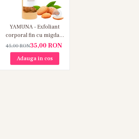
YAMUNA - Exfoliant
corporal fin cu migdale
macinate 250 ml
35,00
RON
45,00
RON
Adauga in cos