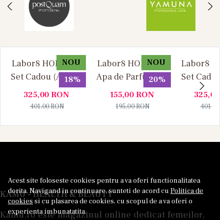
NOU
NOU
Labor8 HOD 881 -
Labor8 HOD 881 -
Labor8 BI
Set Cadou (Apa de
Apa de Parfum, 30
Set Cadou
18%
20%
Parfum 100 ml +
ml, Unisex
Parfum 1
325,00
RON
155,00
RON
325,0
Apa de Parfum 10
Apa de P
401,00
RON
195,00
RON
401,0
ml), Unisex
ml), U
Acest site foloseste cookies pentru a va oferi functionalitatea
dorita. Navigand in continuare, sunteti de acord cu
Politica de
KAMU - HEALTH & BEAUTY
cookies
si cu plasarea de cookies, cu scopul de a va oferi o
experienta imbunatatita.
Kamu.ro este magazinul online dedicat femeilor,