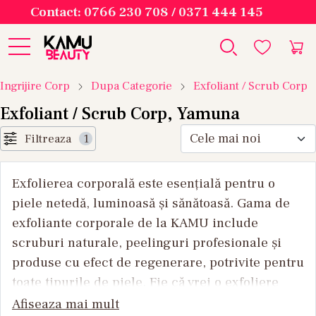
Contact: 0766 230 708 / 0371 444 145
Ingrijire Corp
Dupa Categorie
Exfoliant / Scrub Corp
Exfoliant / Scrub Corp, Yamuna
Filtreaza
1
Exfolierea corporală este esențială pentru o
piele netedă, luminoasă și sănătoasă. Gama de
exfoliante corporale de la KAMU include
scruburi naturale, peelinguri profesionale și
produse cu efect de regenerare, potrivite pentru
toate tipurile de piele. Fie că vrei o exfoliere
delicată sau una intensă, ai la dispoziție texturi
Afiseaza mai mult