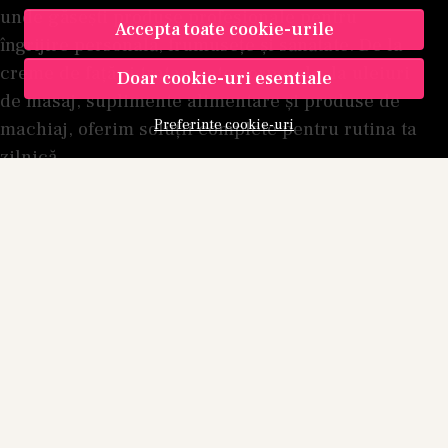
unde găsești produse profesionale pentru
Accepta toate cookie-urile
îngrijire personală, frumusețe și sănătate. De la
creme de față și tratamente corporale, la uleiuri
Doar cookie-uri esentiale
de masaj, suplimente alimentare și produse de
Preferinte cookie-uri
machiaj, oferim soluții complete pentru rutina ta
zilnică.
MKD Professional Shop SRL
Registrul Comerțului: J40/13932/2012, CIF:
RO30951300
Adresa: Apusului 35, Sector 6, București
Email:
comenzi@kamu.ro
Telefon:
0772 160 692
(Luni-Vineri, 09:00-17:00)
kamu.ro este administrat de MKD
PROFESSIONAL SHOP SRL
DESPRE NOI