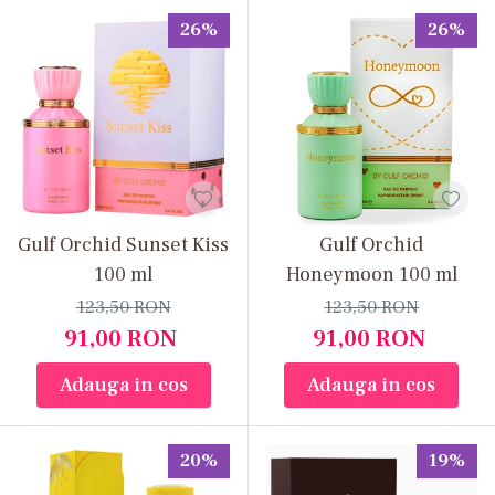
26%
26%
Gulf Orchid Sunset Kiss
Gulf Orchid
100 ml
Honeymoon 100 ml
123,50
RON
123,50
RON
91,00
RON
91,00
RON
Adauga in cos
Adauga in cos
20%
19%