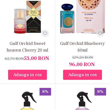
Gulf Orchid Sweet
Gulf Orchid Blueberry
heaven Cherry 20 ml
60ml
129,20
RON
53,00
RON
62,70
RON
96,00
RON
Adauga in cos
Adauga in cos
8%
8%