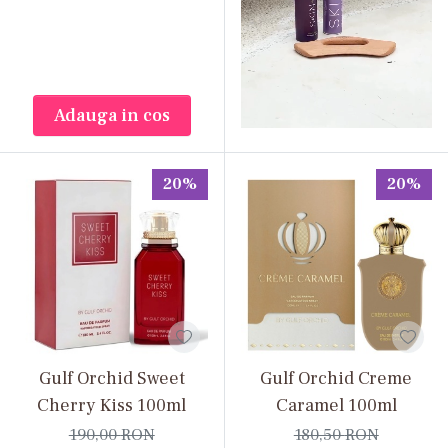
Adauga in cos
20%
20%
Gulf Orchid Sweet
Gulf Orchid Creme
Cherry Kiss 100ml
Caramel 100ml
190,00
RON
180,50
RON