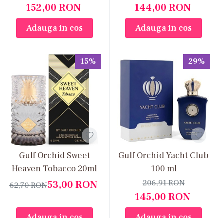
152,00
RON
144,00
RON
Adauga in cos
Adauga in cos
15%
29%
Gulf Orchid Sweet
Gulf Orchid Yacht Club
Heaven Tobacco 20ml
100 ml
206,91
RON
53,00
RON
62,70
RON
145,00
RON
Adauga in cos
Adauga in cos