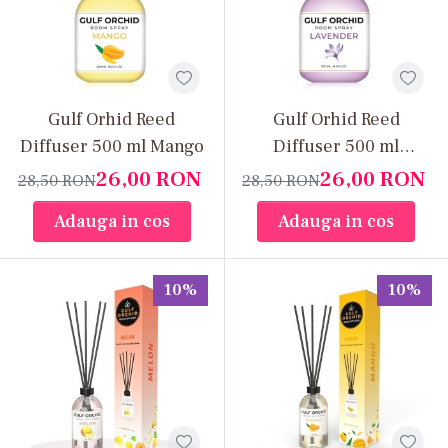
Gulf Orhid Reed
Gulf Orhid Reed
Diffuser 500 ml Mango
Diffuser 500 ml
Lavander
26,00
RON
26,00
RON
28,50
RON
28,50
RON
Adauga in cos
Adauga in cos
10%
10%