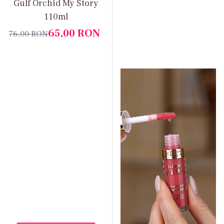
Gulf Orchid My Story
110ml
65,00
RON
76,00
RON