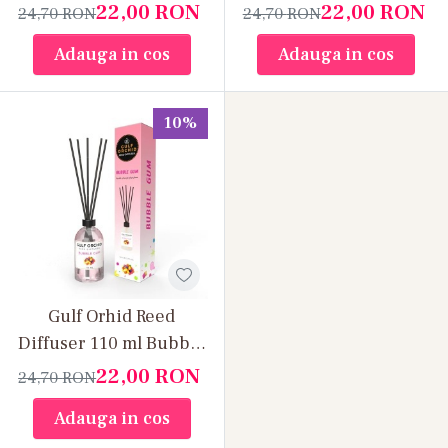
Jasmine
22,00
RON
22,00
RON
24,70
RON
24,70
RON
Adauga in cos
Adauga in cos
10%
Gulf Orhid Reed
Diffuser 110 ml Bubble
Gum
22,00
RON
24,70
RON
Adauga in cos