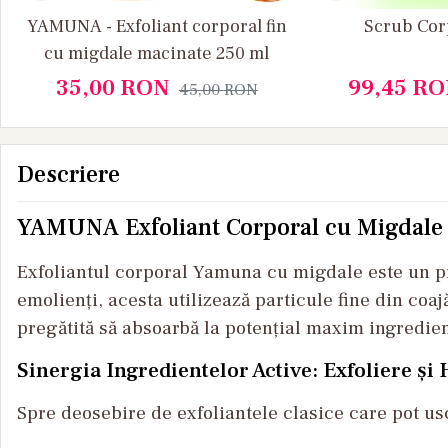
YAMUNA - Exfoliant corporal fin
Scrub Cor
cu migdale macinate 250 ml
35,00
RON
99,45
RO
45,00
RON
Descriere
YAMUNA Exfoliant Corporal cu Migdale (1
Exfoliantul corporal Yamuna cu migdale este un pro
emolienți, acesta utilizează particule fine din coa
pregătită să absoarbă la potențial maxim ingredient
Sinergia Ingredientelor Active: Exfoliere și
Spre deosebire de exfoliantele clasice care pot us