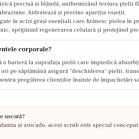
izică precisă și blândă, uniformizând textura pielii f
raziune, hidratează și previne apariția roșeții.
te în acizi grași esențiali care hrănesc pielea în pr
ic, sprijinind regenerarea celulară și protejând piel
entele corporale?
 o barieră la suprafața pielii care împiedică absorbț
 ori pe săptămână asigură "deschiderea" pielii, tran
pentru pregătirea clienților înainte de împachetări s
te uscată?
adamia și avocado, acest scrub este special conceput