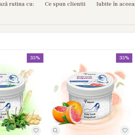
ză rutina cu:
Ce spun clientii
Iubite în aceea
35%
35%