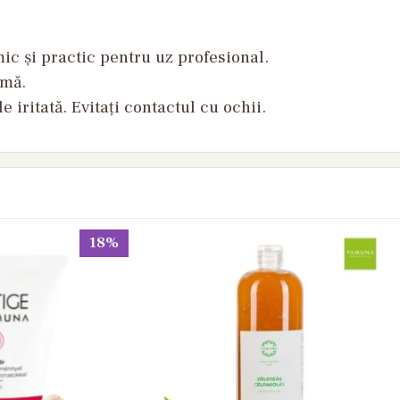
c și practic pentru uz profesional.
rmă.
 iritată. Evitați contactul cu ochii.
18%