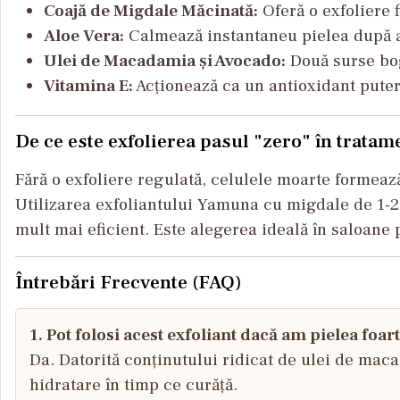
Coajă de Migdale Măcinată:
Oferă o exfoliere f
Aloe Vera:
Calmează instantaneu pielea după ab
Ulei de Macadamia și Avocado:
Două surse boga
Vitamina E:
Acționează ca un antioxidant putern
De ce este exfolierea pasul "zero" în tratam
Fără o exfoliere regulată, celulele moarte formează
Utilizarea exfoliantului Yamuna cu migdale de 1-2
mult mai eficient. Este alegerea ideală în saloane 
Întrebări Frecvente (FAQ)
1. Pot folosi acest exfoliant dacă am pielea foar
Da. Datorită conținutului ridicat de ulei de mac
hidratare în timp ce curăță.