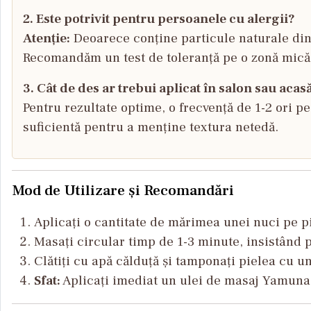
2. Este potrivit pentru persoanele cu alergii?
Atenție:
Deoarece conține particule naturale din
Recomandăm un test de toleranță pe o zonă mică
3. Cât de des ar trebui aplicat în salon sau acas
Pentru rezultate optime, o frecvență de 1-2 ori p
suficientă pentru a menține textura netedă.
Mod de Utilizare și Recomandări
Aplicați o cantitate de mărimea unei nuci pe 
Masați circular timp de 1-3 minute, insistând 
Clătiți cu apă călduță și tamponați pielea cu un
Sfat:
Aplicați imediat un ulei de masaj Yamuna s