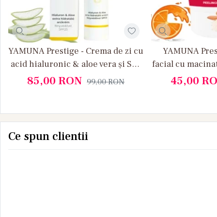
YAMUNA Prestige - Crema de zi cu
YAMUNA Presti
acid hialuronic & aloe vera și SPF
facial cu macina
25
extract 
85,00
RON
45,00
R
99,00
RON
Ce spun clientii