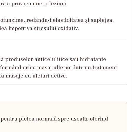
ără a provoca micro-leziuni.
ofunzime, redându-i elasticitatea și suplețea.
ea împotriva stresului oxidativ.
ia produselor anticelulitice sau hidratante.
sformând orice masaj ulterior într-un tratament
au masaje cu uleiuri active.
 pentru pielea normală spre uscată, oferind