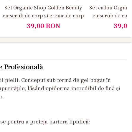
Set Organic Shop Golden Beauty
Set cadou Organi
cu scrub de corp si crema de corp
cu scrub de corp
39,00
RON
39,0
e Profesională
ii pielii. Conceput sub formă de gel bogat în
puritățile, lăsând epiderma incredibil de fină și
r.
e pentru a proteja bariera lipidică: