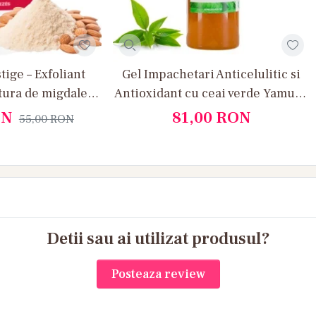
ge – Exfoliant
Gel Impachetari Anticelulitic si
tura de migdale si
Antioxidant cu ceai verde Yamuna
din fructe
1 L
ON
81,00
RON
55,00
RON
Detii sau ai utilizat produsul?
Posteaza review