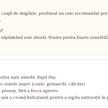
 coajă de migdale, produsul nu este recomandat pers
.
ă?
e săptămână este ideală. Pentru pielea foarte sensibi
pielea ușor umedă, după duș.
pe zonele aspre (coate, genunchi, călcâie).
 prosop, fără a freca agresiv.
au o cremă hidratantă pentru a sigila nutrienții în 