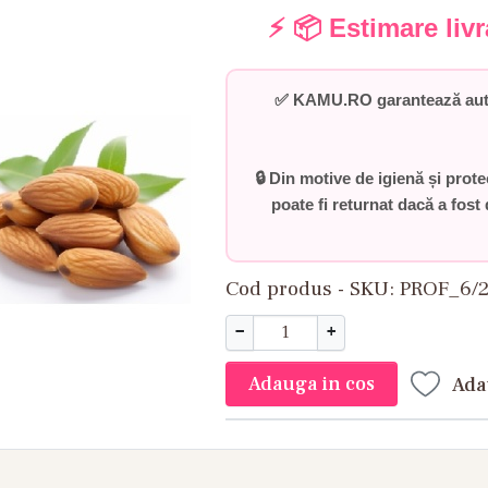
⚡ 📦 Estimare liv
✅
KAMU.RO garantează auten
🔒 Din motive de igienă și prot
poate fi returnat dacă a fost 
Cod produs - SKU
PROF_6/
−
+
Adauga in cos
Ada