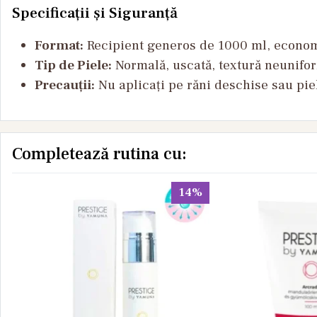
Specificații și Siguranță
Format:
Recipient generos de 1000 ml, economi
Tip de Piele:
Normală, uscată, textură neunifo
Precauții:
Nu aplicați pe răni deschise sau piele
Completează rutina cu:
14%