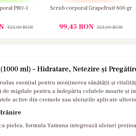
poral PRO-1
Scrub corporal Grapefruit 800 gr
N
99,45
RON
153,00
RON
153,00
RON
000 ml) – Hidratare, Netezire și Pregătir
dus esențial pentru menținerea sănătății și vitalităț
jă de migdale pentru a îndepărta celulele moarte și im
ele active din cremele sau uleiurile aplicate ulterio
 Hrănire
ca pielea, formula Yamuna integrează uleiuri prețioas