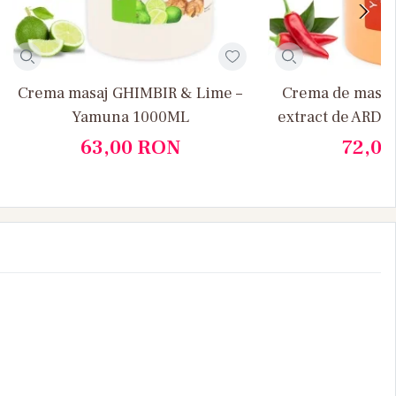
Crema masaj GHIMBIR & Lime –
Crema de masaj 
Yamuna 1000ML
extract de ARDEI
Yamun
63,00
RON
72,0