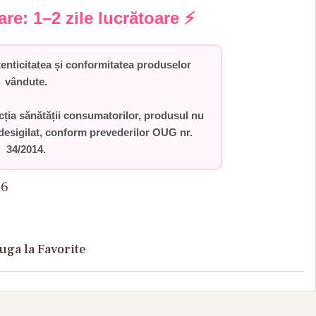
rare:
1–2 zile lucrătoare
⚡
ticitatea și conformitatea produselor
vândute.
ecția sănătății consumatorilor,
produsul nu
desigilat
, conform prevederilor
OUG nr.
34/2014
.
26
uga la Favorite