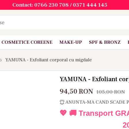
Contact: 0766 230 708 / 0371 444 145
COSMETICE COREENE
MAKE-UP
SPF & BRONZ
YAMUNA - Exfoliant corporal cu migdale
YAMUNA - Exfoliant cor
94,50
RON
105,00
RON
ANUNTA-MA CAND SCADE 
💖 🚚 Transport GR
2