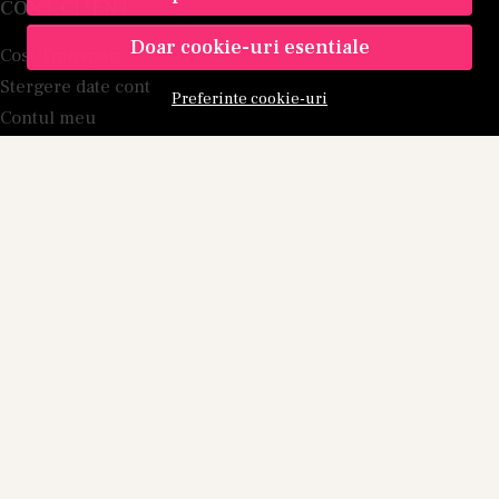
CONT CLIENT
Doar cookie-uri esentiale
Cost Transport
Stergere date cont
Preferinte cookie-uri
Contul meu
Inregistrare
Istoric comenzi
Produse favorite
Metode de plata
Transport si retururi
Blog
Branduri
PROGRAM DE AFILIERE
ABONEAZA-TE LA NEWSLETTER
Fii la curent cu toate promotiile si produsele noi din shop!