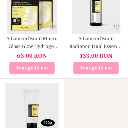
Advanced Snail Mucin
Advanced Snail
Glass Glow Hydrogel
Radiance Dual Essence
Mask COSRX – mască
COSRX – ser iluminator
63,00
RON
133,00
RON
hidrogel cu 25 %
cu formulă dublă
Adauga in cos
Adauga in cos
mucină de melc, 3 buc.