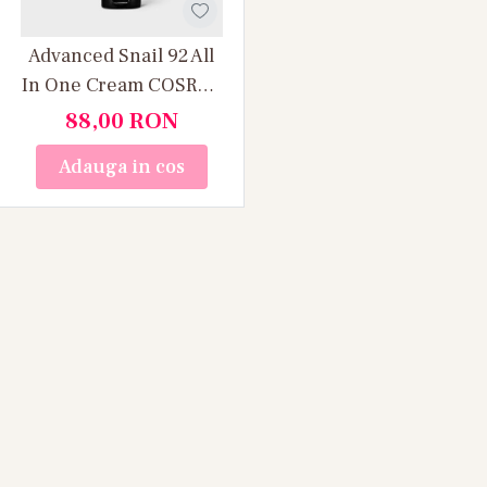
Advanced Snail 92 All
In One Cream COSRX –
cremă “all-in-one” cu
88,00
RON
92 % mucină de melc,
Adauga in cos
100 g