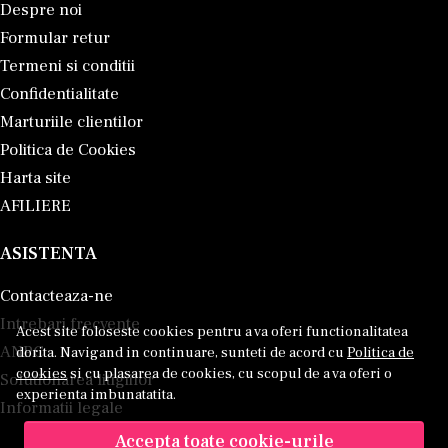
Despre noi
Formular retur
Termeni si conditii
Confidentialitate
Marturiile clientilor
Politica de Cookies
Harta site
AFILIERE
ASISTENTA
Contacteaza-ne
Intrebari frecvente
Acest site foloseste cookies pentru a va oferi functionalitatea
ANPC
dorita. Navigand in continuare, sunteti de acord cu
Politica de
cookies
si cu plasarea de cookies, cu scopul de a va oferi o
Solutionarea litigiilor
experienta imbunatatita.
Informatii legale
Accepta toate cookie-urile