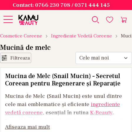
Contact: 0766 230 708 / 0371 444 145
Cosmetice Coreene
Ingrediente Vedetă Coreene
Muci
Mucină de melc
Filtreaza
Mucina de Melc (Snail Mucin) – Secretul
Coreean pentru Regenerare și Reparație
Mucina de Melc (Snail Mucin) este unul dintre
cele mai emblematice și eficiente
ingrediente
vedetă coreene
, esențial în rutina
K-Beauty
.
Bogată în alantoină, elastină, acid hialuronic și
Afiseaza mai mult
peptide de cupru, mucina este recunoscută