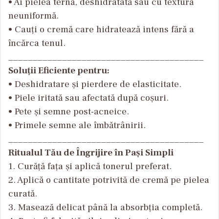
• Ai pielea tern
ă, deshidratată sau cu textură
neuniformă.
• Cau
ți o cremă care hidratează intens fără a
înc
ărca tenul.
________________________________________
Soluții Eficiente pentru:
• Deshidratare
și pierdere de elasticitate.
• Piele iritat
ă sau afectată după coșuri.
• Pete
și semne post-acneice.
• Primele semne ale
îmb
ătr
ânirii.
________________________________________
Ritualul Tău de Îngrijire în Pași Simpli
1. Curăță fața și aplică tonerul preferat.
2. Aplică o cantitate potrivită de cremă pe pielea
curată.
3. Masează delicat p
ân
ă la absorbția completă.