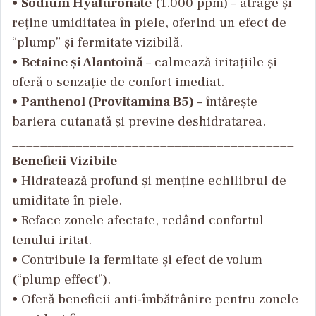
•
Sodium Hyaluronate
(1.000 ppm) – atrage
și
reține umiditatea
în piele, oferind un efect de
“plump”
și fermitate vizibilă.
•
Betaine
și Alantoină
– calmeaz
ă iritațiile și
oferă o senzație de confort imediat.
•
Panthenol (Provitamina B5)
–
înt
ărește
bariera cutanată și previne deshidratarea.
________________________________________
Beneficii Vizibile
• Hidrateaz
ă profund și menține echilibrul de
umiditate
în piele.
• Reface zonele afectate, red
ând confortul
tenului iritat.
• Contribuie la fermitate
și efect de volum
(“plump effect”).
• Ofer
ă beneficii anti-
îmb
ătr
ânire pentru zonele