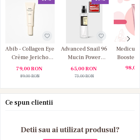
Abib - Collagen Eye
Advanced Snail 96
Medicube
Crème Jericho
Mucin Power
Booster G
Rose Tube - Cremă
Essence COSRX –
facial cu
98,0
79,00
RON
65,00
RON
de ochi cu colagen
ser cu 96 %
fermi
89,00
RON
73,00
RON
mucină de melc
hidrat
regen
profun
Ce spun clientii
Pept
Detii sau ai utilizat produsul?