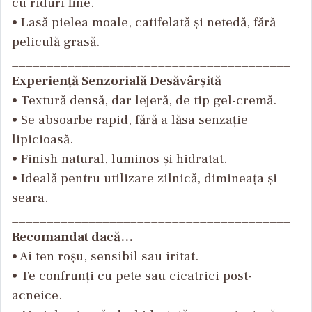
cu riduri fine.
• Las
ă pielea moale, catifelată și netedă, fără
peliculă grasă.
________________________________________
Experiență Senzorială Desăvârșită
• Textur
ă densă, dar lejeră, de tip gel-cremă.
• Se absoarbe rapid, f
ără a lăsa senzație
lipicioasă.
• Finish natural, luminos
și hidratat.
• Ideal
ă pentru utilizare zilnică, dimineața și
seara.
________________________________________
Recomandat dacă…
• Ai ten ro
șu, sensibil sau iritat.
• Te confrun
ți cu pete sau cicatrici post-
acneice.