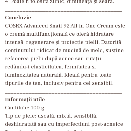
4. Poate fi folosită zilnic, dimineața și seara.
________________________________________
Concluzie
COSRX Advanced Snail 92 All in One Cream este
o cremă multifuncțională ce oferă hidratare
intensă, regenerare și protecție pielii. Datorită
conținutului ridicat de mucină de melc, susține
refacerea pielii după acnee sau iritații,
red
ându-i elasticitatea, fermitatea
și
luminozitatea naturală. Ideală pentru toate
tipurile de ten, inclusiv pentru cel sensibil.
________________________________________
Informații utile
Cantitate: 100 g
Tip de piele: uscată, mixtă, sensibilă,
deshidratată sau cu imperfecțiuni post-acneice