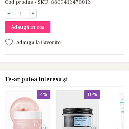
Cod produs - SKU
8809416470016
−
+
Adauga in cos
Adauga la Favorite
Te-ar putea interesa și
4%
10%