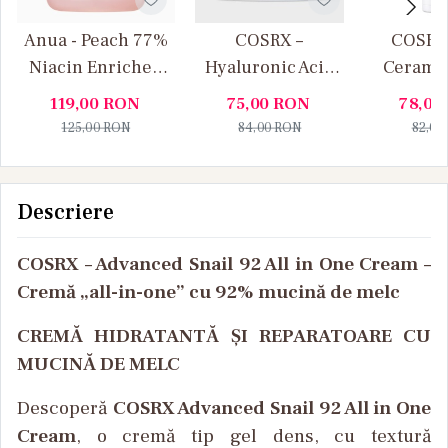
Anua - Peach 77%
COSRX –
COSRX 
Niacin Enriched
Hyaluronic Acid
Ceramid
Cream - Cremă
Intensive Cream –
Barr
119,00
RON
75,00
RON
78,00
hidratantă cu
Crema intensiva cu
Moistur
125,00
RON
84,00
RON
82,00
extract de piersică
acid hialuronic
Crema hi
și niacinamidă
cu cer
pentru p
Descriere
barierei p
m
COSRX – Advanced Snail 92 All in One Cream –
Cremă „all-in-one” cu 92% mucină de melc
CREMĂ HIDRATANTĂ ȘI REPARATOARE CU
MUCINĂ DE MELC
Descoperă
COSRX Advanced Snail 92 All in One
Cream
, o cremă tip gel dens, cu textură