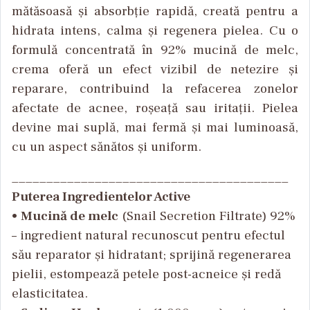
mătăsoasă și absorbție rapidă, creată pentru a
hidrata intens, calma și regenera pielea. Cu o
formulă concentrată
în 92% mucin
ă de melc,
crema oferă un efect vizibil de netezire și
reparare, contribuind la refacerea zonelor
afectate de acnee, roșeață sau iritații. Pielea
devine mai suplă, mai fermă și mai luminoasă,
cu un aspect sănătos și uniform.
________________________________________
Puterea Ingredientelor Active
•
Mucin
ă de melc
(Snail Secretion Filtrate) 92%
– ingredient natural recunoscut pentru efectul
s
ău reparator și hidratant; sprijină regenerarea
pielii, estompează petele post-acneice și redă
elasticitatea.