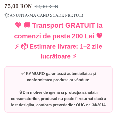
75,00
RON
82,00
RON
ANUNTA-MA CAND SCADE PRETUL!
💖 🚚 Transport GRATUIT la
comenzi de peste
200 Lei
💖
⚡ 📦 Estimare livrare:
1–2 zile
lucrătoare
⚡
✅
KAMU.RO garantează autenticitatea și
conformitatea produselor vândute.
🔒 Din motive de igienă și protecția sănătății
consumatorilor,
produsul nu poate fi returnat dacă a
fost desigilat
, conform prevederilor
OUG nr. 34/2014
.