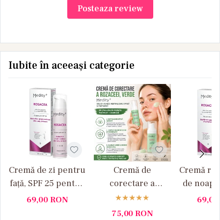
Posteaza review
Iubite în aceeași categorie
Cremă de zi pentru
Cremă de
Cremă rep
față, SPF 25 pentru
corectare a
de noapt
pielea cu rozacee
rozaceei, verde, 30
pielea cu
69,00
RON
69,0
Medity+
ml Medity+
50 ml M
75,00
RON