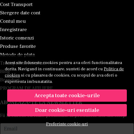
Cost Transport
Stergere date cont
Contul meu
Inregistrare
Istoric comenzi
Produse favorite
Metode de plata
Transport si retururi
Acest site foloseste cookies pentru a va oferi functionalitatea
dorita. Navigand in continuare, sunteti de acord cu
Politica de
Blog
cookies
si cu plasarea de cookies, cu scopul de a va oferi o
Branduri
experienta imbunatatita.
PROGRAM DE AFILIERE
Accepta toate cookie-urile
ABONEAZA-TE LA NEWSLETTER
Doar cookie-uri esentiale
Fii la curent cu toate promotiile si produsele noi din shop!
Preferinte cookie-uri
Email