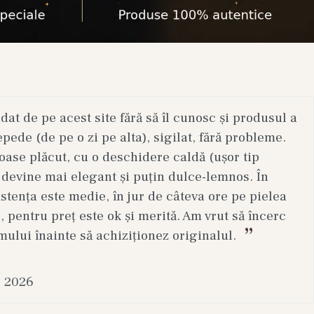
t de pe acest site fără să îl cunosc și produsul a
epede (de pe o zi pe alta), sigilat, fără probleme.
ase plăcut, cu o deschidere caldă (ușor tip
 devine mai elegant și puțin dulce-lemnos. În
stența este medie, în jur de câteva ore pe pielea
, pentru preț este ok și merită. Am vrut să încerc
mului înainte să achiziționez originalul.
. 2026