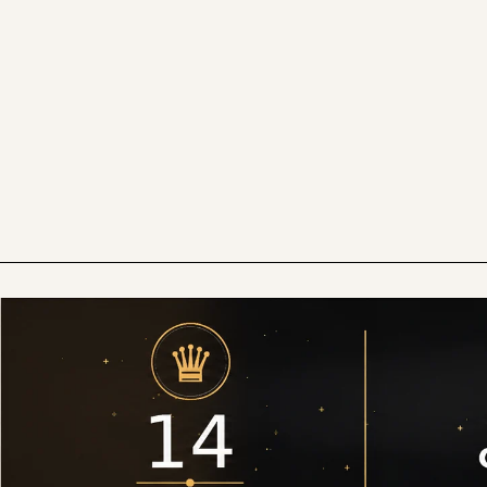
Rasasi
Rayhaan
Riiffs
Rue Broca
Sapil
Swiss Arabian
Yalla
Zimaya