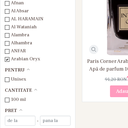
Afnan
Al Absar
AL HARAMAIN
Al Wataniah
Alambra
Alhambra
ANFAR
Arabian Oryx
Paris Corner Ara
Arabiyat Prestige
Apă de parfum 1
PENTRU
Arabiyat Sugar
Unisex
91,20
RON
Ard Al Zaafaran
CANTITATE
Armaf
Adau
Attri
100 ml
Auraa Desire
PRET
Emir
-
Emper