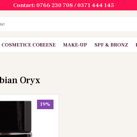
Contact: 0766 230 708 / 0371 444 145
COSMETICE COREENE
MAKE-UP
SPF & BRONZ
abian Oryx
19%