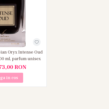
bian Oryx Intense Oud
00 ml, parfum unisex
73,00
RON
ga in cos