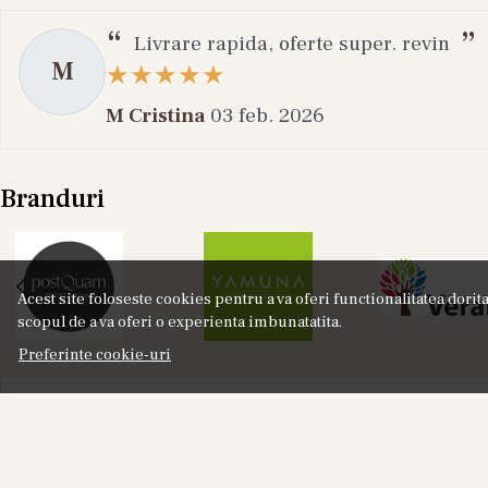
Livrare rapida, oferte super. revin
M
M Cristina
03 feb. 2026
Branduri
Acest site foloseste cookies pentru a va oferi functionalitatea dori
scopul de a va oferi o experienta imbunatatita.
Preferinte cookie-uri
NOU
Labor8 HOD 881 - Set Cadou (Apa de Parfum
Lab
100 ml + Apa de Parfum 10 ml), Unisex
18%
325,00
RON
401,00
RON