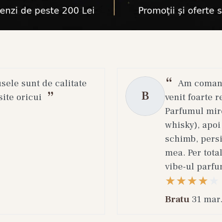
usele sunt de calitate
Am comanda
B
ite oricui
venit foarte r
Parfumul miro
whisky), apoi
schimb, persi
mea. Per total
vibe-ul parfu
Bratu
31 mar