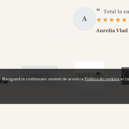
Totul la s
A
Aurelia Vlad
ta. Navigand in continuare, sunteti de acord cu
Politica de cookies
si cu
NOU
or8 HOD 881 - Apa de Parfum, 30 ml,
Labor8 BINA 3
Unisex
100 ml + A
20%
155,00
RON
325
195,00
RON