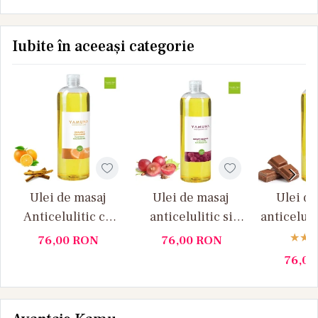
Iubite în aceeași categorie
Ulei de masaj
Ulei de masaj
Ulei de
Anticelulitic cu
anticelulitic si
anticeluli
Portocale si
drenant Samburi
si Cio
76,00
RON
76,00
RON
Scortisoara,
de struguri
Yamun
76,0
Yamuna 1 L
Yamuna 1 L