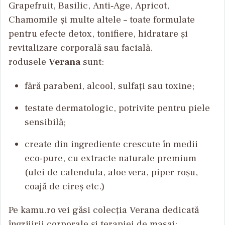
Grapefruit
,
Basilic
,
Anti‑Age
,
Apricot
,
Chamomile
și multe altele – toate formulate
pentru efecte detox, tonifiere, hidratare și
revitalizare corporală sau facială.
rodusele
Verana
sunt:
fără parabeni, alcool, sulfați sau toxine;
testate dermatologic, potrivite pentru piele
sensibilă;
create din ingrediente crescute în medii
eco-pure, cu extracte naturale premium
(ulei de calendula, aloe vera, piper roșu,
coajă de cireș etc.)
Pe kamu.ro vei găsi colecția Verana dedicată
îngrijirii corporale și terapiei de masaj: