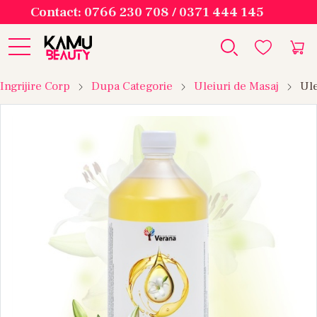
Contact: 0766 230 708 / 0371 444 145
Ingrijire Corp
Dupa Categorie
Uleiuri de Masaj
Ule