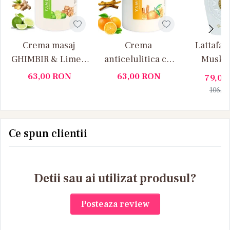
Crema masaj
Crema
Lattafa 
GHIMBIR & Lime –
anticelulitica cu
Musk 1
Yamuna 1000ML
portocale si
63,00
RON
63,00
RON
79,00
scortisoara
106,4
Yamuna 1L
Ce spun clientii
Detii sau ai utilizat produsul?
Posteaza review