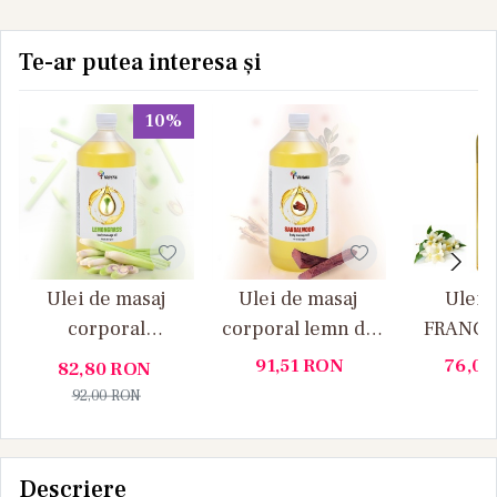
Te-ar putea interesa și
10%
Ulei de masaj
Ulei de masaj
Ulei 
corporal
corporal lemn de
FRANGIP
Lemongrass
santal
IASOMIE 
91,51
RON
76,0
82,80
RON
1 
92,00
RON
Descriere