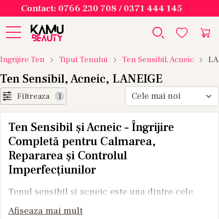
Contact: 0766 230 708 / 0371 444 145
Ingrijire Ten
Tipul Tenului
Ten Sensibil, Acneic
LA
Ten Sensibil, Acneic, LANEIGE
Filtreaza
1
Ten Sensibil și Acneic – Îngrijire
Completă pentru Calmarea,
Repararea și Controlul
Imperfecțiunilor
Tenul sensibil și acneic este una dintre cele
mai complexe nevoi de îngrijire a pielii,
Afiseaza mai mult