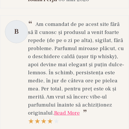
Rutina de seară
Demachiere + curățare delicată
Am comandat de pe acest site fără
Toner calmant
B
să îl cunosc și produsul a venit foarte
Ser tratament anti-acnee
repede (de pe o zi pe alta), sigilat, fără
Cremă reparatoare de barieră
probleme. Parfumul miroase plăcut, cu
Mască de 2–3 ori pe săptămână
o deschidere caldă (ușor tip whisky),
Greșeli frecvente în îngrijirea tenului
apoi devine mai elegant și puțin dulce-
sensibil și acneic
lemnos. În schimb, persistența este
medie, în jur de câteva ore pe pielea
Folosirea produselor prea agresive
mea. Per total, pentru preț este ok și
Exfoliere excesivă
merită. Am vrut să încerc vibe-ul
Combinarea prea multor active
parfumului înainte să achiziționez
Ignorarea hidratării
originalul.
Read More
Lipsa protecției solare