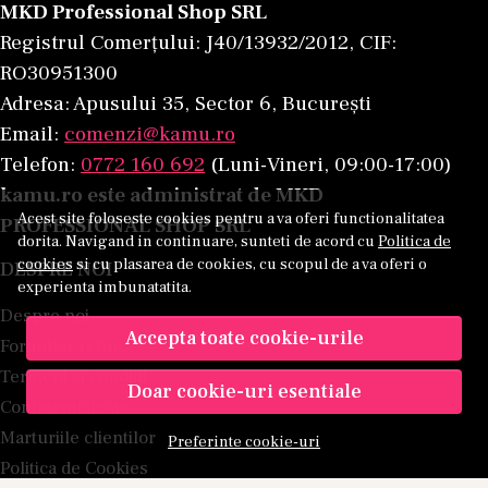
MKD Professional Shop SRL
Registrul Comerțului: J40/13932/2012, CIF:
RO30951300
Adresa: Apusului 35, Sector 6, București
Email:
comenzi@kamu.ro
Telefon:
0772 160 692
(Luni-Vineri, 09:00-17:00)
kamu.ro este administrat de MKD
Acest site foloseste cookies pentru a va oferi functionalitatea
PROFESSIONAL SHOP SRL
dorita. Navigand in continuare, sunteti de acord cu
Politica de
cookies
si cu plasarea de cookies, cu scopul de a va oferi o
DESPRE NOI
experienta imbunatatita.
Despre noi
Accepta toate cookie-urile
Formular retur
Termeni si conditii
Doar cookie-uri esentiale
Confidentialitate
Marturiile clientilor
Preferinte cookie-uri
Politica de Cookies