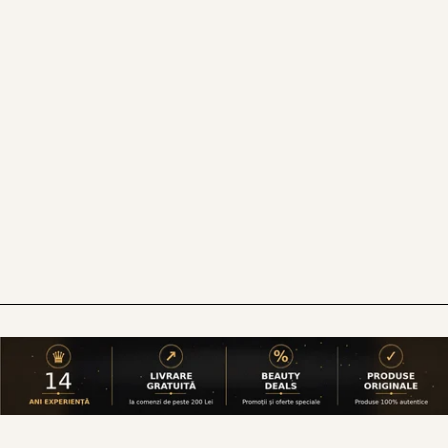
Rutina de seară
Demachiere + curățare delicată
Toner calmant
Ser tratament anti-acnee
Cremă reparatoare de barieră
Mască de 2–3 ori pe săptămână
Greșeli frecvente în îngrijirea tenului
sensibil și acneic
Folosirea produselor prea agresive
Exfoliere excesivă
Combinarea prea multor active
Ignorarea hidratării
Lipsa protecției solare