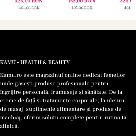
325,00
RON
155,00
RON
325,0
Apa de Parfum 10
Apa de P
401,00
RON
195,00
RON
401,0
ml), Unisex
ml), U
KAMU - HEALTH & BEAUTY
Kamu.ro este magazinul online dedicat femeilor,
unde găsești produse profesionale pentru
îngrijire personală, frumusețe și sănătate. De la
creme de față și tratamente corporale, la uleiuri
de masaj, suplimente alimentare și produse de
machiaj, oferim soluții complete pentru rutina ta
zilnică.