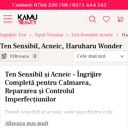
Contact: 0766 230 708 / 0371 444 145
Ingrijire Ten
Tipul Tenului
Ten Sensibil, Acneic
Ha
Ten Sensibil, Acneic, Haruharu Wonder
Filtreaza
1
Ten Sensibil și Acneic – Îngrijire
Completă pentru Calmarea,
Repararea și Controlul
Imperfecțiunilor
Tenul sensibil și acneic este una dintre cele
mai complexe nevoi de îngrijire a pielii,
Afiseaza mai mult