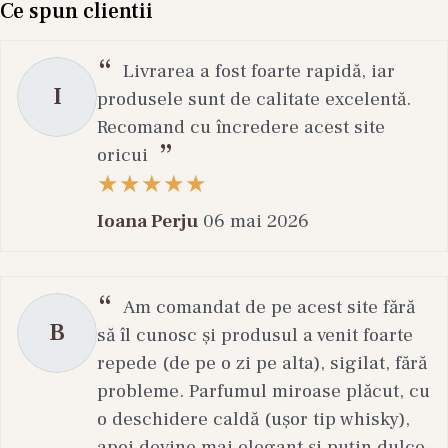
Beneficiile unei rutine corecte
Ce spun clientii
Reducerea inflamațiilor
Livrarea a fost foarte rapidă, iar
Controlul sebumului
I
produsele sunt de calitate excelentă.
Diminuarea acneei
Recomand cu încredere acest site
Barieră cutanată mai puternică
oricui
Piele mai calmă și echilibrată
Întrebări frecvente
Ioana Perju
06 mai 2026
Pot avea ten sensibil și acnee în același
timp?
Am comandat de pe acest site fără
Da, este foarte frecvent și necesită produse
B
să îl cunosc și produsul a venit foarte
blânde dar eficiente.
repede (de pe o zi pe alta), sigilat, fără
Ce ingrediente trebuie evitate?
probleme. Parfumul miroase plăcut, cu
o deschidere caldă (ușor tip whisky),
Alcool denat, parfum puternic și exfolianți
apoi devine mai elegant și puțin dulce-