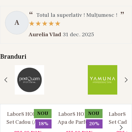
Totul la superlativ ! Mulțumesc !
A
Aurelia Vlad
31 dec. 2025
Branduri
NOU
NOU
Labor8 HOD 881 -
Labor8 HOD 881 -
Labor8 BI
Set Cadou (Apa de
Apa de Parfum, 30
Set Cadou
18%
20%
Parfum 100 ml +
ml, Unisex
Parfum 1