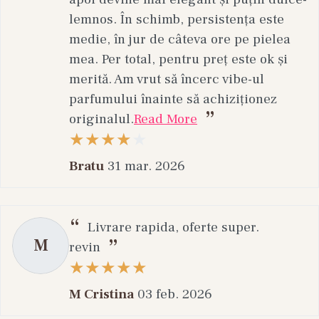
agresivi.
lemnos. În schimb, persistența este
Este necesar SPF?
medie, în jur de câteva ore pe pielea
mea. Per total, pentru preț este ok și
Da, protecția solară este obligatorie zilnic.
merită. Am vrut să încerc vibe-ul
Descoperă gama Ten Sensibil și Acneic pe
parfumului înainte să achiziționez
Kamu.ro
originalul.
Read More
Explorează gama completă de produse pentru
ten sensibil și acneic și construiește o rutină
Bratu
31 mar. 2026
eficientă pentru calmare, reparare și controlul
imperfecțiunilor. Produsele sunt alese pentru a
oferi rezultate vizibile fără a compromite
Livrare rapida, oferte super.
sănătatea pielii.
M
revin
M Cristina
03 feb. 2026