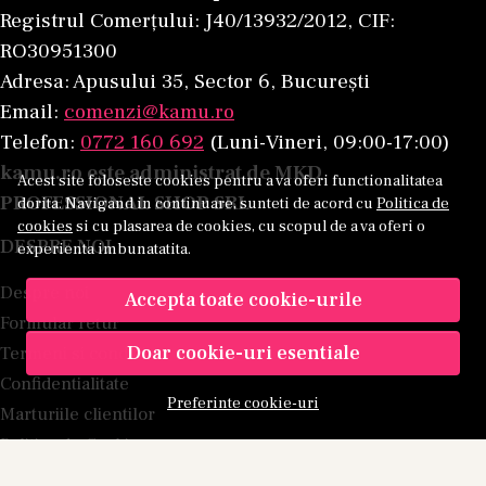
Registrul Comerțului: J40/13932/2012, CIF:
Tenul matur are nevoie de hidratare
RO30951300
suplimentară?
Adresa: Apusului 35, Sector 6, București
Pe măsură ce pielea înaintează în vârstă, aceasta
Email:
comenzi@kamu.ro
poate deveni mai predispusă la deshidratare și
Telefon:
0772 160 692
(Luni-Vineri, 09:00-17:00)
uscăciune, motiv pentru care hidratarea este un
kamu.ro este administrat de MKD
Acest site foloseste cookies pentru a va oferi functionalitatea
pas important al rutinei.
PROFESSIONAL SHOP SRL
dorita. Navigand in continuare, sunteti de acord cu
Politica de
cookies
si cu plasarea de cookies, cu scopul de a va oferi o
Este necesară utilizarea unei creme pentru
DESPRE NOI
experienta imbunatatita.
ochi?
Despre noi
Accepta toate cookie-urile
Zona ochilor are caracteristici diferite față de
Formular retur
restul feței și multe persoane aleg produse
Doar cookie-uri esentiale
Termeni si conditii
dedicate pentru această regiune.
Confidentialitate
Preferinte cookie-uri
Marturiile clientilor
Este recomandată protecția solară în rutina
Politica de Cookies
anti-aging?
Harta site