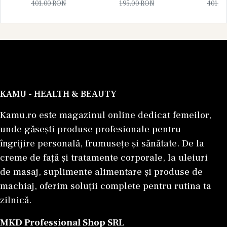
Apa de Parfum 10
Apa de P
401,00
RON
195,00
RON
401,0
Ten tern și lipsit de luminozitate.
ml), Unisex
ml), U
Întrebări Frecvente despre Produsele
pentru Ten Matur
Care sunt cele mai populare ingrediente
pentru ten matur?
KAMU - HEALTH & BEAUTY
Retinolul, peptidele, colagenul, acidul
hialuronic, ceramidele și vitamina C se numără
Kamu.ro este magazinul online dedicat femeilor,
printre cele mai căutate ingrediente în
unde găsești produse profesionale pentru
produsele dedicate pielii mature.
îngrijire personală, frumusețe și sănătate. De la
creme de față și tratamente corporale, la uleiuri
Ce produse sunt recomandate pentru
de masaj, suplimente alimentare și produse de
ridurile de expresie?
machiaj, oferim soluții complete pentru rutina ta
Serurile și cremele cu peptide, retinol și
zilnică.
ingrediente hidratante sunt frecvent integrate în
MKD Professional Shop SRL
rutinele dedicate îngrijirii tenului matur.