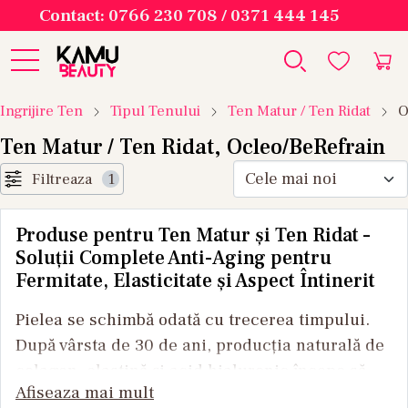
Contact: 0766 230 708 / 0371 444 145
Ingrijire Ten
Tipul Tenului
Ten Matur / Ten Ridat
O
Ten Matur / Ten Ridat, Ocleo/BeRefrain
Filtreaza
1
Produse pentru Ten Matur și Ten Ridat –
Soluții Complete Anti-Aging pentru
Fermitate, Elasticitate și Aspect Întinerit
Pielea se schimbă odată cu trecerea timpului.
După vârsta de 30 de ani, producția naturală de
colagen, elastină și acid hialuronic începe să
Afiseaza mai mult
scadă treptat, iar primele riduri și linii fine