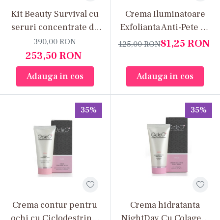
Deshidratarea pielii;
Kit Beauty Survival cu
Crema Iluminatoare
Fumatul;
seruri concentrate de
Exfolianta Anti-Pete cu
Poluarea;
Acid Hyaluronic,
Alpha Hidroxiacizi din
390,00
RON
81,25
RON
125,00
RON
Stresul oxidativ;
Coenzima Q10 si
fructe si cu filtre solare
253,50
RON
Lipsa somnului;
Vitamina C
Adauga in cos
Adauga in cos
Schimbările hormonale;
Expresiile faciale repetate;
Înaintarea naturală în vârstă.
35%
35%
Ce Produse Sunt Recomandate pentru
Tenul Matur?
O rutină eficientă pentru ten matur trebuie să
combine hidratarea, regenerarea și protecția. În
această categorie găsești produse pentru
fiecare etapă a rutinei:
Crema contur pentru
Crema hidratanta
ochi cu Ciclodestrine,
NightDay Cu Colagen,