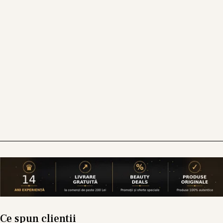
barierei cutanate și sunt recomandate în special
persoanelor care se confruntă cu uscăciune,
sensibilitate și pierderea confortului pielii.
Vitamina C
Vitamina C este unul dintre cei mai utilizați
antioxidanți din skincare și se regăsește în
numeroase produse pentru luminozitate și
uniformizarea aspectului pielii mature.
Cum Construiești o Rutină Completă
pentru Ten Matur?
Pasul 1 – Curățarea
Curățarea delicată reprezintă baza oricărei
rutine eficiente. Alege produse care curăță
eficient fără să usuce sau să compromită bariera
Ce spun clientii