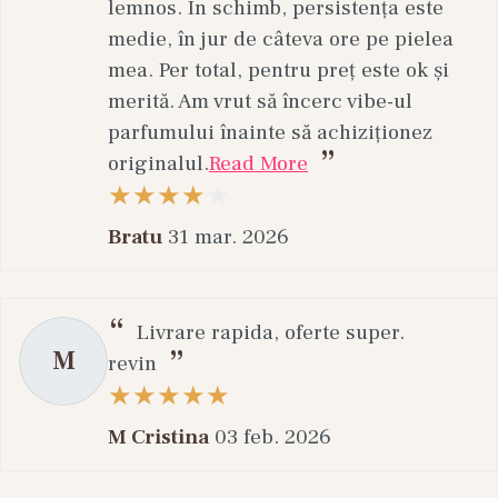
lemnos. În schimb, persistența este
Crema de față contribuie la hidratare, confort și
medie, în jur de câteva ore pe pielea
protecția pielii. În funcție de nevoi, poți opta
mea. Per total, pentru preț este ok și
pentru formule cu peptide, colagen, ceramide,
merită. Am vrut să încerc vibe-ul
retinol sau acid hialuronic.
parfumului înainte să achiziționez
Pasul 5 – Protecția Solară
originalul.
Read More
Protecția solară reprezintă unul dintre cei mai
importanți pași ai rutinei anti-aging. Utilizarea
Bratu
31 mar. 2026
zilnică a unui produs cu SPF contribuie la
protejarea pielii împotriva factorilor externi și a
efectelor expunerii la radiațiile UV.
Livrare rapida, oferte super.
M
revin
Greșeli Frecvente în Îngrijirea Tenului
Matur
M Cristina
03 feb. 2026
Neglijarea protecției solare;
Utilizarea produselor prea agresive;