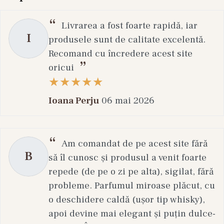
cutanată.
Pasul 2 – Serul
Livrarea a fost foarte rapidă, iar
I
produsele sunt de calitate excelentă.
Serurile oferă concentrații ridicate de
Recomand cu încredere acest site
ingrediente active și sunt esențiale în rutina
oricui
anti-aging. Poți alege formule cu peptide,
retinol, acid hialuronic, colagen sau vitamina C.
Ioana Perju
06 mai 2026
Pasul 3 – Conturul Ochilor
Zona ochilor este una dintre primele regiuni în
Am comandat de pe acest site fără
care apar semnele îmbătrânirii. Produsele
B
să îl cunosc și produsul a venit foarte
dedicate conturului ochilor completează rutina
repede (de pe o zi pe alta), sigilat, fără
anti-aging și oferă îngrijire suplimentară acestei
probleme. Parfumul miroase plăcut, cu
zone delicate.
o deschidere caldă (ușor tip whisky),
Pasul 4 – Crema de Față
apoi devine mai elegant și puțin dulce-