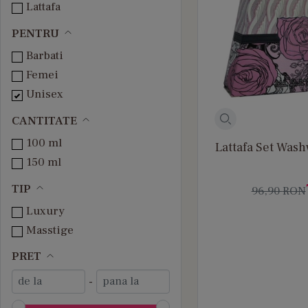
Lattafa
PENTRU
Barbati
Femei
Unisex
CANTITATE
100 ml
Lattafa Set Was
150 ml
TIP
96,90
RON
Luxury
Masstige
PRET
-