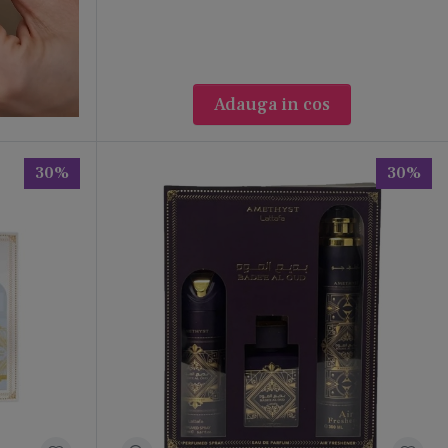
Adauga in cos
30%
30%