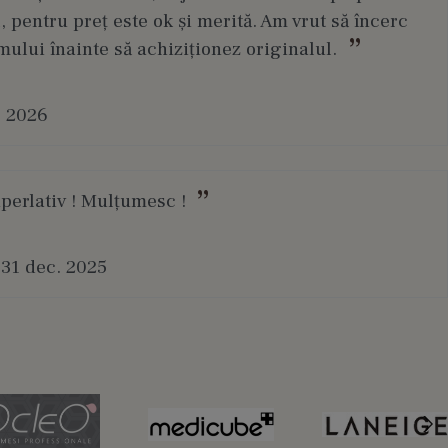
, pentru preț este ok și merită. Am vrut să încerc
mului înainte să achiziționez originalul.
. 2026
uperlativ ! Mulțumesc !
31 dec. 2025