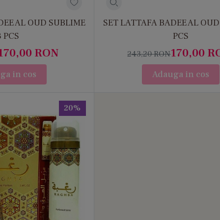
DEE AL OUD SUBLIME
SET LATTAFA BADEE AL OUD
3 PCS
PCS
170,00
RON
170,00
R
243,20
RON
ga in cos
Adauga in cos
20%