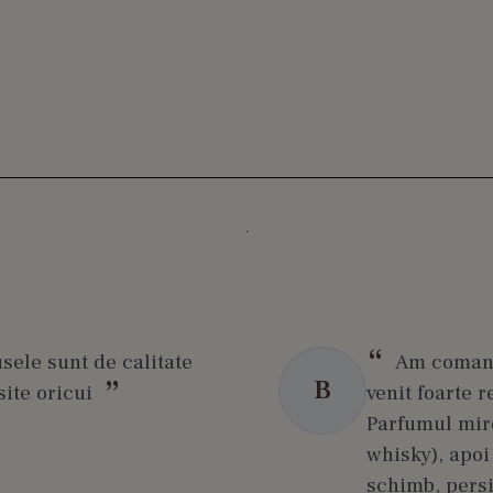
usele sunt de calitate
Am comanda
B
ite oricui
venit foarte r
Parfumul miro
whisky), apoi
schimb, persi