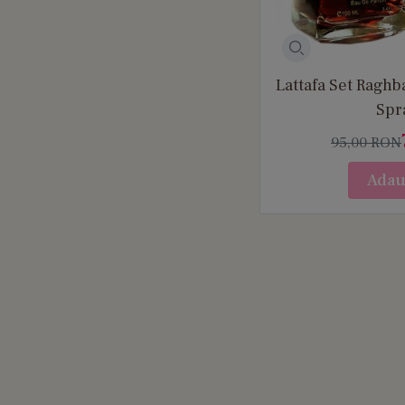
Lattafa Set Raghb
Spr
95,00
RON
Adau