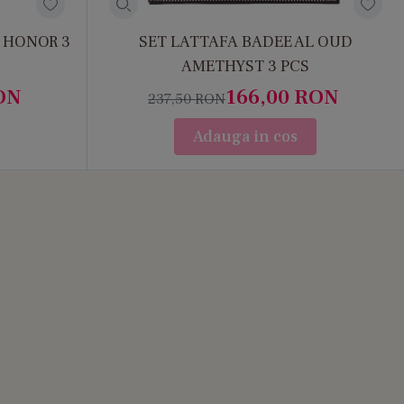
 HONOR 3
SET LATTAFA BADEE AL OUD
AMETHYST 3 PCS
ON
166,00
RON
237,50
RON
Adauga in cos