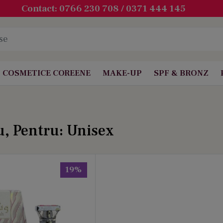
Contact: 0766 230 708 / 0371 444 145
COSMETICE COREENE
MAKE-UP
SPF & BRONZ
u, Pentru: Unisex
19%