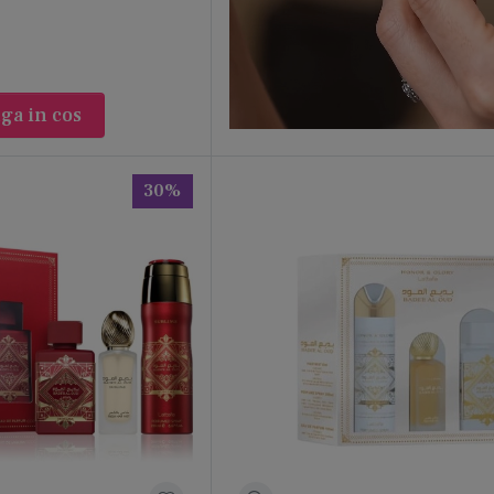
ga in cos
30%