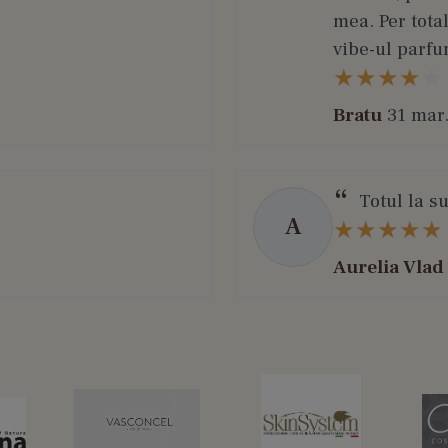
mea. Per total
vibe-ul parfu
Bratu
31 mar
Totul la s
A
Aurelia Vlad