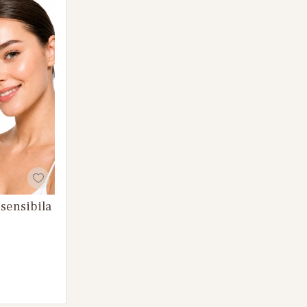
sensibila
pielii, serurile cu peptide si colagen reprezinta
iar colagenul este prezent in numeroase produse