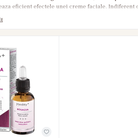
eaza eficient efectele unei creme faciale. Indiferent d
r pigmentare, calmarea tenului sensibil, controlul
lt
er facial potrivit poate face diferenta in aspectul si s
i o selectie variata de seruri si fiole pentru ten de
iv Medicube, VT Cosmetics, Purito, Purcell, COSRX,
oratorium, Yamuna, Doctor NL, Medity+, Timeless, Eqq
ate tipurile de ten si pentru cele mai frecvente prob
esti un ser facial?
crema clasica, serurile contin concentratii mai mari 
 rapida in piele. Acestea sunt concepute pentru a act
rezultatele obtinute prin restul produselor din rutin
ta a unui ser pentru ten poate contribui la:
ofunda a pielii;