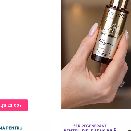
 populare produse se numara:
yaluronic Acid 3 Serum;
um Triple Hyaluronic Moisture Ampoule;
 Acid Hyaluronic 1.5%;
y Hyssop Serum;
nce Serum;
tor Hydranov.
amina C pentru luminozitate si pete pigme
unul dintre cele mai apreciate ingrediente din skinca
lii si de a contribui la uniformizarea aspectului ten
ga in cos
 cu pete pigmentare, lipsa stralucirii, urme post-acn
deveni un pas esential al rutinei tale.