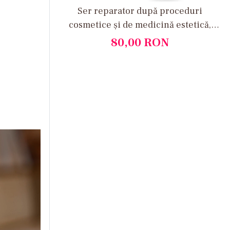
Ser reparator după proceduri
cosmetice și de medicină estetică,
Medity+
80,00
RON
indiferent de tipul de ten. Chiar si tenul gras
 tine, aspect tern si pierderea elasticitatii.
ialuronic, ingrediente umectante si complexe
sustinerea barierei cutanate.