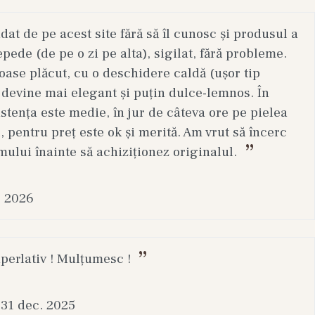
t de pe acest site fără să îl cunosc și produsul a
epede (de pe o zi pe alta), sigilat, fără probleme.
ase plăcut, cu o deschidere caldă (ușor tip
 devine mai elegant și puțin dulce-lemnos. În
stența este medie, în jur de câteva ore pe pielea
, pentru preț este ok și merită. Am vrut să încerc
mului înainte să achiziționez originalul.
ri frecvente pentru persoanele cu ten mixt sau
i si la imbunatatirea texturii acesteia.
. 2026
uperlativ ! Mulțumesc !
31 dec. 2025