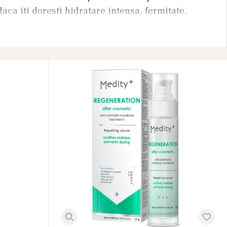
aca iti doresti hidratare intensa, fermitate,
 sebumului sau prevenirea semnelor de
anatatea pielii tale.
 la branduri recunoscute din industria skincare si
 Abib, Haruharu Wonder, Numbuzin, Celimax,
ualberry si multe altele. Portofoliul include
leme ale pielii.
de ingrediente active si au texturi usoare care
iona direct asupra anumitor nevoi ale tenului si
a.