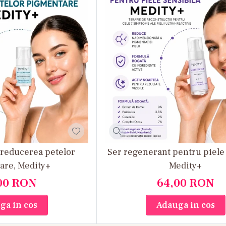
orie vei descoperi produse precum:
.5 Vitamin Concentrated Brightening Serum;
-R Vita C Pro Ampoule;
remium Vitamin C;
remium Vitamin C 24K Gold;
 Vitamin C;
or Vitamin C with Acerola;
sh AHA/BHA Vitamin C Booster Serum.
tide si colagen pentru fermitate
reducerea petelor
Ser regenerant pentru piele 
e care doresc sa mentina aspectul ferm si elastic al 
are, Medity+
Medity+
e mai cautate produse din rutina anti-aging.
00
RON
64,00
RON
tilizate frecvent in formule dedicate pielii mature, 
ga in cos
Adauga in cos
u sustinerea aspectului neted si uniform al tenului.