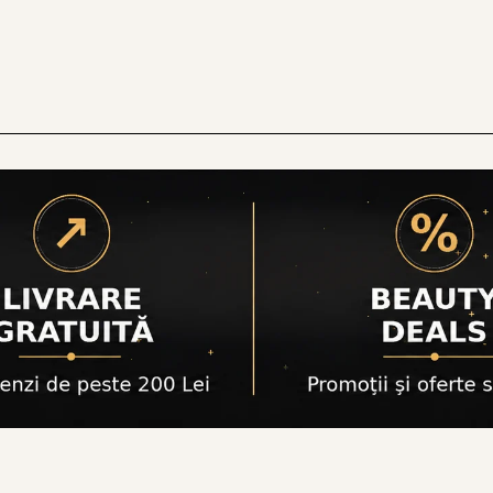
ess Bloom Bakuchiol Serum;
p Vita A Retinol Serum;
-A Retinol Shot Tightening Serum;
ul 1988 Retinal Liposome Serum;
or Retinol;
s Elixir.
ten sensibil si piele reactiva
n sensibil cauta produse care sa ofere confort si hidr
 formule dezvoltate pentru calmare si sustinerea ba
pulare includ Centella Asiatica, pantenolul, probioti
e:
r Releaf Centella Soothing Serum;