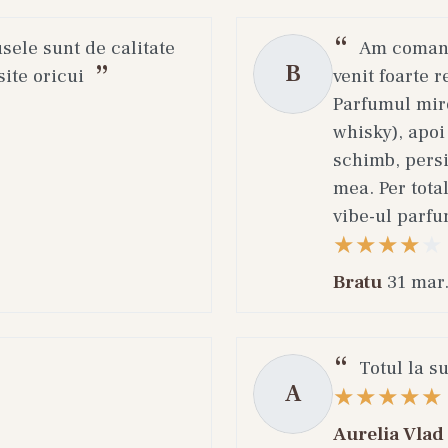
eaf Essence Calming Pump;
ck Rice Probiotics Barrier Soothing Essence;
usele sunt de calitate
Am comanda
B
ell Biom Serum;
ite oricui
venit foarte r
regenerant pentru piele sensibila;
Parfumul miro
ir Serum.
whisky), apoi
schimb, persi
ten gras, pori dilatati si imperfectiuni
mea. Per total
vibe-ul parfu
, porii dilatati si textura neuniforma sunt preocupa
oderne pot contribui la echilibrarea aspectului pieli
Bratu
31 mar
orie regasesti produse precum:
ro Pore Serum;
ro Pore One-Day Serum;
Totul la s
A
ns Active Day Serum;
iacinamide 15 Serum;
Aurelia Vlad