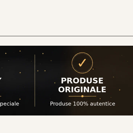
atare fara a incarca pielea. In aceasta categorie
rierei cutanate.
cele, ceramidele si extractele botanice calmante.