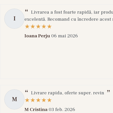
Abib Heartl
Haruharu Bla
Livrarea a fost foarte rapidă, iar prod
I
Purcell Pixc
excelentă. Recomand cu încredere acest s
Medity+ Ser 
Rosacea Repa
Ioana Perju
06 mai 2026
Seruri pentru 
Excesul de sebum
gras. Formulele m
In aceasta categ
Medicube Ze
Medicube Ze
Livrare rapida, oferte super. revin
M
Pore Solutio
COSRX The N
M Cristina
03 feb. 2026