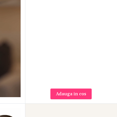
ntare
re datorita capacitatii sale de a sustine
ului.
Adauga in cos
eice sau un aspect obosit al pielii, un ser cu