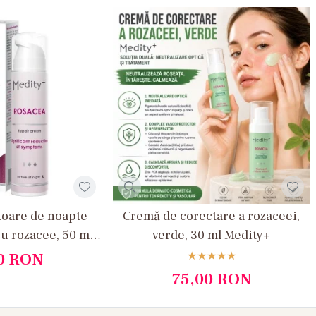
oare de noapte
Cremă de corectare a rozaceei,
cu rozacee, 50 ml
verde, 30 ml Medity+
ity+
0
RON
75,00
RON