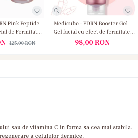
RN Pink Peptide
Medicube - PDRN Booster Gel –
cial de Fermitate
Gel facial cu efect de fermitate,
Hidratare si
hidratare si regenerare profunda
ON
98,00
RON
125,00
RON
ozitate
cu Peptide
tului sau de vitamina C in forma sa cea mai stabila.
 regenerare a celulelor dermice.