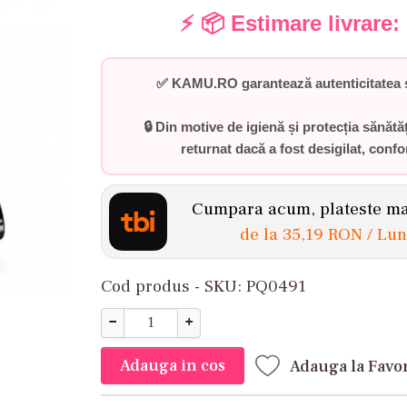
⚡ 📦 Estimare livrare:
✅
KAMU.RO garantează autenticitatea ș
🔒 Din motive de igienă și protecția sănătă
returnat dacă a fost desigilat
, conf
Cumpara acum, plateste mai
de la
35,19 RON
/ Lu
Cod produs - SKU
PQ0491
−
+
Adauga in cos
Adauga la Favo