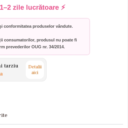
1–2 zile lucrătoare
⚡
i conformitatea produselor vândute.
ții consumatorilor,
produsul nu poate fi
orm prevederilor
OUG nr. 34/2014
.
 tarziu
Detalii
aici
na
rite