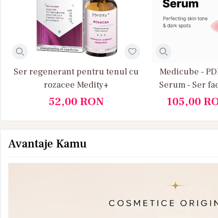
Ser regenerant pentru tenul cu
Medicube - PD
rozacee Medity+
Serum - Ser fa
Anti Age, 
52,00
RON
105,00
R
Lumin
Avantaje Kamu