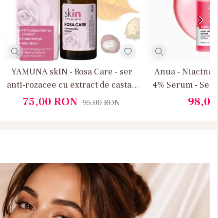
YAMUNA skIN - Rosa Care - ser
Anua - Niacina
anti-rozacee cu extract de castan
4% Serum - Ser 
indian
pete pigmentare
75,00
RON
98,0
95,00
RON