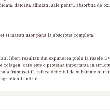
icata, datorita afinitatii sale pentru absorbtia de ox
fetei si masati usor pana la absorbtia completa.
lii liberi rezultati din expunerea pielii la razele UV
 colagen, care este o proteina importanta in structur
na a frumusetii", reface deficitul de substante nutrit
ingredienti antirid.