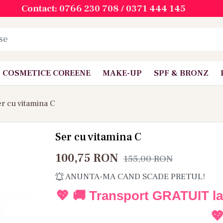
Contact: 0766 230 708 / 0371 444 145
COSMETICE COREENE
MAKE-UP
SPF & BRONZ
r cu vitamina C
Ser cu vitamina C
100,75
RON
155,00
RON
ANUNTA-MA CAND SCADE PRETUL!
💖 🚚 Transport GRATUIT l
