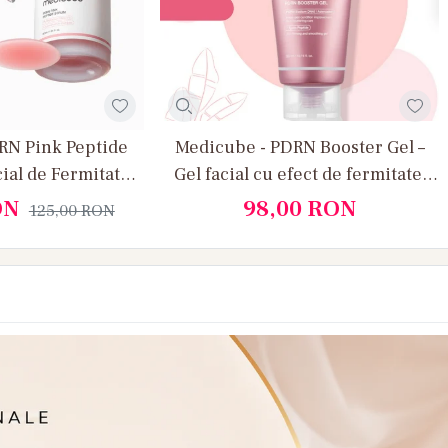
RN Pink Peptide
Medicube - PDRN Booster Gel –
cial de Fermitate
Gel facial cu efect de fermitate,
Hidratare si
hidratare si regenerare profunda
ON
98,00
RON
125,00
RON
ozitate
cu Peptide