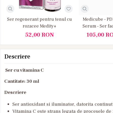
Ser regenerant pentru tenul cu
Medicube - PD
rozacee Medity+
Serum - Ser fa
Anti Age, 
52,00
RON
105,00
R
Lumin
Descriere
Ser cu vitamina C
Cantitate: 30 ml
Descriere
Ser antioxidant si iluminator, datorita continu
Vitamina C este strans legata de procesele de