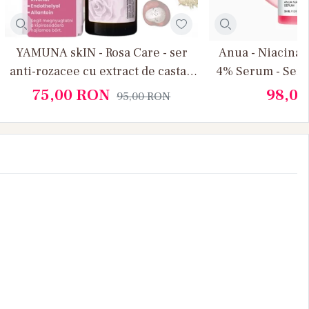
YAMUNA skIN - Rosa Care - ser
Anua - Niacina
anti-rozacee cu extract de castan
4% Serum - Ser 
indian
pete pigmentare
75,00
RON
98,0
95,00
RON