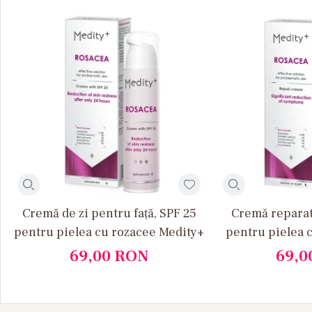
Cremă de zi pentru față, SPF 25
Cremă reparat
pentru pielea cu rozacee Medity+
pentru pielea 
Med
69,00
RON
69,0