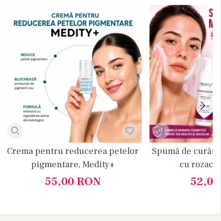
Crema pentru reducerea petelor
Spumă de curățar
pigmentare, Medity+
cu rozace
55,00
RON
52,0