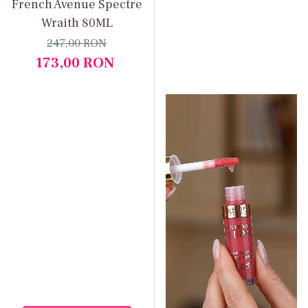
French Avenue Spectre
Wraith 80ML
247,00
RON
173,00
RON