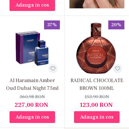
Adauga in cos
37%
20%
Al Haramain Amber
RADICAL CHOCOLATE
Oud Dubai Night 75ml
BROWN 100ML
360,98
RON
153,90
RON
227,00
RON
123,00
RON
Adauga in cos
Adauga in cos