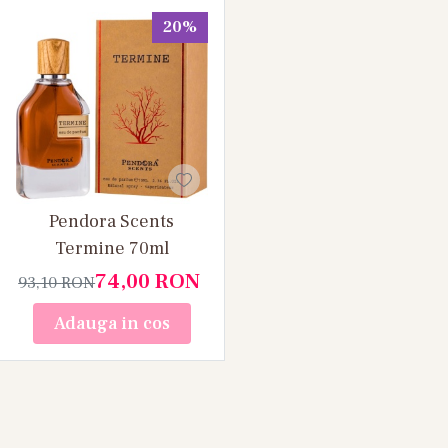
20%
Pendora Scents
Termine 70ml
74,00
RON
93,10
RON
Adauga in cos