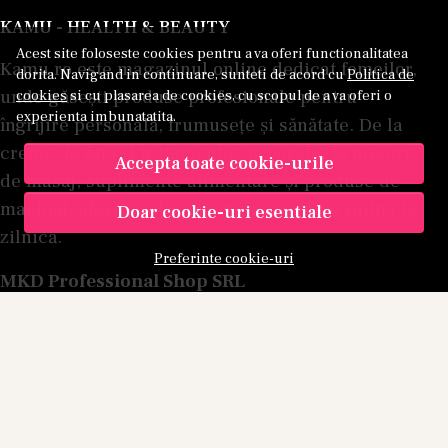
KAMU - HEALTH & BEAUTY
Acest site foloseste cookies pentru a va oferi functionalitatea
Kamu.ro este magazinul online dedicat femeilor,
dorita. Navigand in continuare, sunteti de acord cu
Politica de
unde găsești produse profesionale pentru
cookies
si cu plasarea de cookies, cu scopul de a va oferi o
experienta imbunatatita.
îngrijire personală, frumusețe și sănătate. De la
creme de față și tratamente corporale, la uleiuri
Accepta toate cookie-urile
de masaj, suplimente alimentare și produse de
machiaj, oferim soluții complete pentru rutina ta
Doar cookie-uri esentiale
zilnică.
Preferinte cookie-uri
MKD Professional Shop SRL
Registrul Comerțului: J40/13932/2012, CIF:
RO30951300
Adresa: Apusului 35, Sector 6, București
Email:
comenzi@kamu.ro
Telefon:
0772 160 692
(Luni-Vineri, 09:00-17:00)