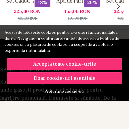
Set Cadou (Apa de
Apa de Parfum, 30
Set Cadou
18%
20%
Parfum 100 ml +
ml, Unisex
Parfum 1
325,00
RON
155,00
RON
325,0
Apa de Parfum 10
Apa de P
401,00
RON
195,00
RON
401,0
ml), Unisex
ml), U
Acest site foloseste cookies pentru a va oferi functionalitatea
dorita. Navigand in continuare, sunteti de acord cu
Politica de
cookies
si cu plasarea de cookies, cu scopul de a va oferi o
experienta imbunatatita.
Accepta toate cookie-urile
KAMU - HEALTH & BEAUTY
Doar cookie-uri esentiale
Kamu.ro este magazinul online dedicat femeilor,
unde găsești produse profesionale pentru
Preferinte cookie-uri
îngrijire personală, frumusețe și sănătate. De la
creme de față și tratamente corporale, la uleiuri
de masaj, suplimente alimentare și produse de
machiaj, oferim soluții complete pentru rutina ta