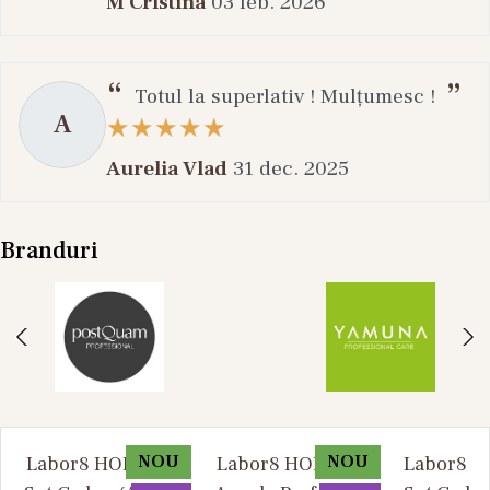
M Cristina
03 feb. 2026
Totul la superlativ ! Mulțumesc !
A
Aurelia Vlad
31 dec. 2025
Branduri
NOU
NOU
Labor8 HOD 881 -
Labor8 HOD 881 -
Labor8 BI