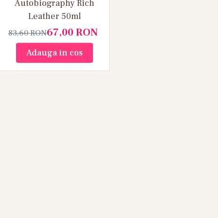
Autobiography Rich
Leather 50ml
67,00
RON
83,60
RON
Adauga in cos