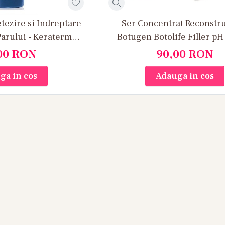
tezire si Indreptare
Ser Concentrat Reconstru
Parului - Keraterm
Botugen Botolife Filler pH 
thing Spray pH 1.5 -
150ml - Fanola
00
RON
90,00
RON
ml - Fanola
ga in cos
Adauga in cos