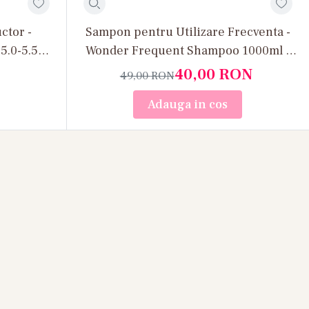
ctor -
Sampon pentru Utilizare Frecventa -
5.0-5.5
Wonder Frequent Shampoo 1000ml -
Fanola
40,00
RON
49,00
RON
Adauga in cos