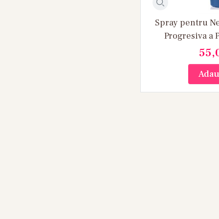
Spray pentru Ne
Progresiva a 
Progressive Smoo
55,
2.0 200
Adau