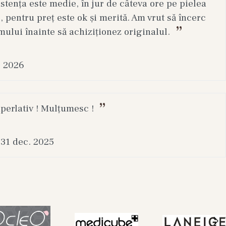
stența este medie, în jur de câteva ore pe pielea
, pentru preț este ok și merită. Am vrut să încerc
mului înainte să achiziționez originalul.
. 2026
uperlativ ! Mulțumesc !
31 dec. 2025