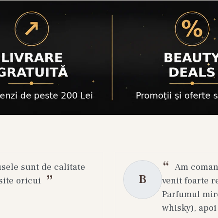
usele sunt de calitate
Am comanda
B
ite oricui
venit foarte r
Parfumul miro
whisky), apoi