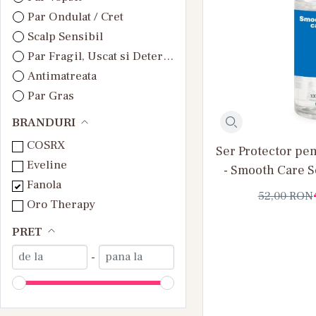
Par Ondulat / Cret
Scalp Sensibil
Par Fragil, Uscat si Deteriorat
Antimatreata
Par Gras
Par Normal
BRANDURI
Toate Tipurile de Par
COSRX
Ser Protector pen
Eveline
- Smooth Care S
Fanola
52,00
RON
Oro Therapy
PRET
-