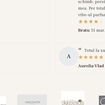
schimb, persi
mea. Per total
vibe-ul parfu
Bratu
31 mar
Totul la s
A
Aurelia Vlad