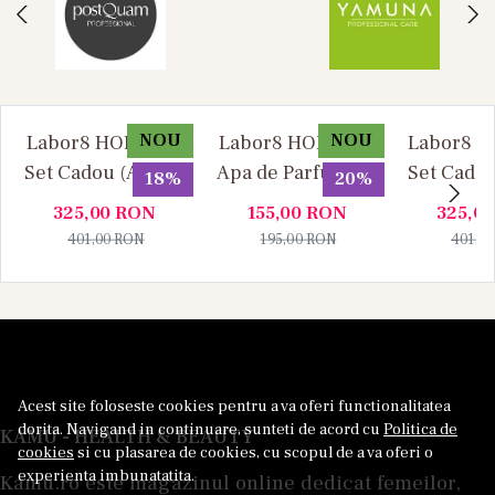
NOU
NOU
Labor8 HOD 881 -
Labor8 HOD 881 -
Labor8 BI
Set Cadou (Apa de
Apa de Parfum, 30
Set Cadou
18%
20%
Parfum 100 ml +
ml, Unisex
Parfum 1
325,00
RON
155,00
RON
325,0
Apa de Parfum 10
Apa de P
401,00
RON
195,00
RON
401,0
ml), Unisex
ml), U
Acest site foloseste cookies pentru a va oferi functionalitatea
dorita. Navigand in continuare, sunteti de acord cu
Politica de
KAMU - HEALTH & BEAUTY
cookies
si cu plasarea de cookies, cu scopul de a va oferi o
experienta imbunatatita.
Kamu.ro este magazinul online dedicat femeilor,