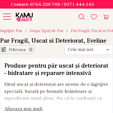
Contact: 0766 230 708 / 0371 444 145
Ingrijire Par
Dupa Tipul de Par
Par Fragil, Uscat si De
Par Fragil, Uscat si Deteriorat, Eveline
Filtreaza
1
Produse pentru păr uscat și deteriorat
– hidratare și reparare intensivă
Părul uscat și deteriorat are nevoie de o îngrijire
specială, bazată pe formule hrănitoare și
ingrediente atent alese. Fie că te confrunți cu
fire fragile, vârfuri despicate, aspect tern sau
Afiseaza mai mult
păr degradat de vopsire și coafare termică,