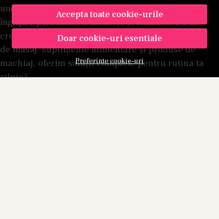
unde găsești produse profesionale pentru
Accepta toate cookie-urile
îngrijire personală, frumusețe și sănătate. De la
creme de față și tratamente corporale, la uleiuri
Doar cookie-uri esentiale
de masaj, suplimente alimentare și produse de
Preferinte cookie-uri
machiaj, oferim soluții complete pentru rutina ta
zilnică.
MKD Professional Shop SRL
Registrul Comerțului: J40/13932/2012, CIF:
RO30951300
Adresa: Apusului 35, Sector 6, București
Email:
comenzi@kamu.ro
Telefon:
0772 160 692
(Luni-Vineri, 09:00-17:00)
kamu.ro este administrat de MKD
PROFESSIONAL SHOP SRL
DESPRE NOI