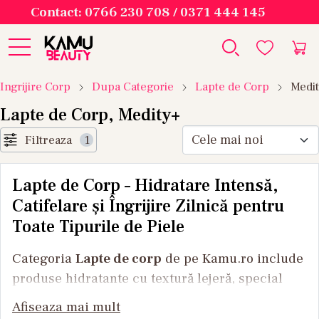
Contact: 0766 230 708 / 0371 444 145
Ingrijire Corp
Dupa Categorie
Lapte de Corp
Medi
Lapte de Corp, Medity+
Filtreaza
1
Lapte de Corp – Hidratare Intensă,
Catifelare și Îngrijire Zilnică pentru
Toate Tipurile de Piele
Categoria
Lapte de corp
de pe Kamu.ro include
produse hidratante cu textură lejeră, special
concepute pentru a oferi pielii catifelare,
Afiseaza mai mult
confort și hidratare zilnică.