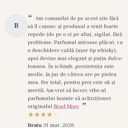
zilnic, cât și produse specializate pentru piele
sensibilă sau expunere solară.
Am comandat de pe acest site fără
Concluzie
B
să îl cunosc și produsul a venit foarte
Laptele de corp este soluția ideală pentru
repede (de pe o zi pe alta), sigilat, fără
hidratarea zilnică a pielii, oferind confort,
probleme. Parfumul miroase plăcut, cu
catifelare și protecție într-o formulă ușoară și
o deschidere caldă (ușor tip whisky),
eficientă.
apoi devine mai elegant și puțin dulce-
lemnos. În schimb, persistența este
Explorează gama completă
medie, în jur de câteva ore pe pielea
Descoperă produsele disponibile pe Kamu.ro și
mea. Per total, pentru preț este ok și
alege laptele de corp potrivit pentru rutina ta
merită. Am vrut să încerc vibe-ul
zilnică de îngrijire.
parfumului înainte să achiziționez
originalul.
Read More
Bratu
31 mar. 2026