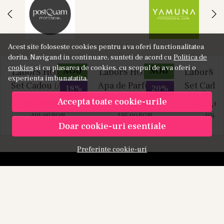
Acest site foloseste cookies pentru a va oferi functionalitatea
dorita. Navigand in continuare, sunteti de acord cu
Politica de
cookies
si cu plasarea de cookies, cu scopul de a va oferi o
NOU
NOU
Labor8 HOD 881 -
Labor8 HOD 881 -
Labor8 BI
experienta imbunatatita.
Set Cadou (Apa de
Apa de Parfum, 30
Set Cadou
18%
20%
Parfum 100 ml +
ml, Unisex
Parfum 1
Accepta toate cookie-urile
325,00
RON
155,00
RON
325,0
Apa de Parfum 10
Apa de P
401,00
RON
195,00
RON
401,0
ml), Unisex
ml), U
Doar cookie-uri esentiale
Preferinte cookie-uri
KAMU - HEALTH & BEAUTY