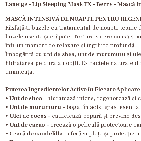
Laneige - Lip Sleeping Mask EX - Berry - Mască 
MASCĂ INTENSIVĂ DE NOAPTE PENTRU REGENE
Răsfață-ți buzele cu tratamentul de noapte iconic 
buzele uscate și crăpate. Textura sa cremoasă și a
într-un moment de relaxare și îngrijire profundă.
Îmbogățită cu unt de shea, unt de murumuru și ule
hidratarea pe durata nopții. Extractele naturale di
dimineața.
________________________________________
Puterea Ingredientelor Active în Fiecare Aplicare
•
Unt de shea
– hidratează intens, regenerează și 
•
Unt de murumuru
– bogat în acizi grași esenția
•
Ulei de cocos
– catifelează, repară și previne de
•
Unt de cacao
– creează o peliculă protectoare ca
•
Ceară de candelilla
– oferă suplețe și protecție n