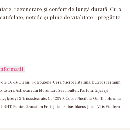
atare, regenerare și confort de lungă durată. Cu o
tifelate, netede și pline de vitalitate – pregătite
nformatii.
 Poly(C6-14 Olefin), Polybutene, Cera Microcristallina, Butyrospermum
Wax Esters, Astrocaryum Murumuru Seed Butter, Parfum, Glyceryl
olyglyceryl-2 Triisostearate, CI 42090, Cocos Nucifera Oil, Theobroma
, BHT, Punica Granatum Fruit Juice, Rubus Idaeus Juice, Vitis Vinifera