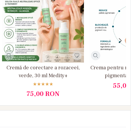
Cremă de corectare a rozaceei,
Crema pentru re
verde, 30 ml Medity+
pigmentare
55,0
75,00
RON