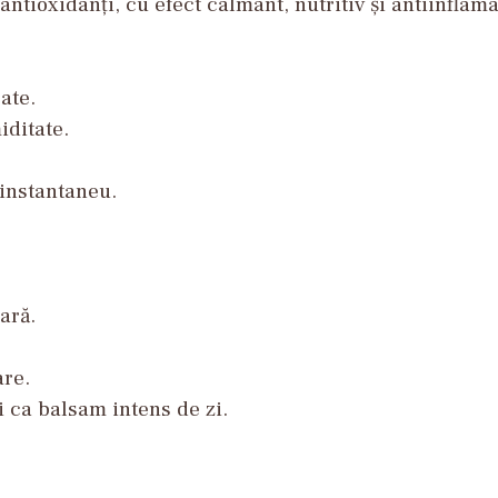
ntioxidanți, cu efect calmant, nutritiv și antiinflama
ate.
iditate.
 instantaneu.
ară.
are.
și ca balsam intens de zi.