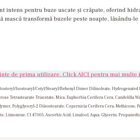
t intens pentru buze uscate și crăpate, oferind hidr
tă mască transformă buzele peste noapte, lăsându-le ca
nte de prima utilizare. Click AICI pentru mai multe i
tosteryl/Isostearyl/Cetyl/Stearyl/Behenyl Dimer Dilinoleate, Hydrogenated
crose Tetrastearate Triacetate, Mica, Euphorbia Cerifera Cera, Candelilla 
ymer, Polyglyceryl-2 Diisostearate, Copernicia Cerifera Cera, Methicone, P
e, Limonene, CI 47005, Ascorbic Acid, Linalool, Aqua, Glycerin, Propanediol