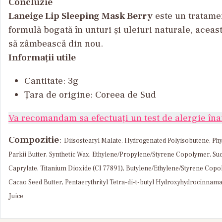
Concluzie
Laneige Lip Sleeping Mask Berry
este un tratamen
formulă bogată în unturi și uleiuri naturale, aceas
să zâmbească din nou.
Informații utile
Cantitate
:
3g
Țara
de
origine
:
Coreea
de Sud
Va recomandam sa efectuați un test de alergie înai
Compozitie
:
Diisostearyl Malate, Hydrogenated Polyisobutene, Phy
Parkii Butter, Synthetic Wax, Ethylene/Propylene/Styrene Copolymer, Su
Caprylate, Titanium Dioxide (CI 77891), Butylene/Ethylene/Styrene Copol
Cacao Seed Butter, Pentaerythrityl Tetra-di-t-butyl Hydroxyhydrocinnamat
Juice