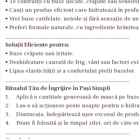
• Te confrunți cu buze uscate, crăpate sau sensibi
• Cauți un produs eficient care hidratează în prof
• Vrei buze catifelate, netede și fără senzație de u
• Preferi formule naturale, cu ingrediente hrănitoa
________________________________________
Soluții Eficiente pentru:
• Buze crăpate sau iritate.
• Deshidratare cauzată de frig, vânt sau factori ext
• Lipsa elasticității și a confortului pielii buzelor.
________________________________________
Ritualul Tău de Îngrijire în Pași Simpli
1. Aplică o cantitate generoasă de mască pe buze,
2. Las-o să acționeze peste noapte pentru o hidra
3. Dimineața, îndepărtează ușor excesul de produs
4. Poate fi folosită și în timpul zilei, ori de câte 
________________________________________