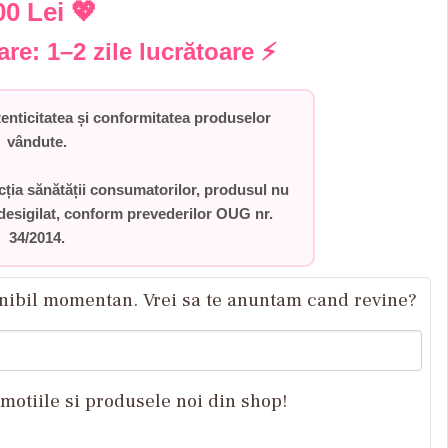
00 Lei
💖
rare:
1–2 zile lucrătoare
⚡
ticitatea și conformitatea produselor
vândute.
ecția sănătății consumatorilor,
produsul nu
desigilat
, conform prevederilor
OUG nr.
34/2014
.
nibil momentan. Vrei sa te anuntam cand revine?
omotiile si produsele noi din shop!