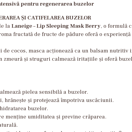
intensivă pentru regenerarea buzelor
RAREA ȘI CATIFELAREA BUZELOR
de la
Laneige – Lip Sleeping Mask Berry
, o formulă 
roma fructată de fructe de pădure oferă o experiență
i de cocos, masca acționează ca un balsam nutritiv i
n zmeură și struguri calmează iritațiile și oferă buze
calmează pielea sensibilă a buzelor.
li, hrănește și protejează împotriva uscăciunii.
shidratarea buzelor.
re menține umiditatea și previne crăparea.
aturală.