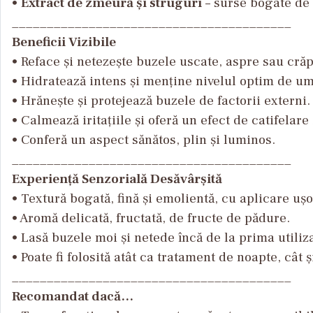
•
Extract de zmeură și struguri
– surse bogate de a
________________________________________
Beneficii Vizibile
• Reface și netezește buzele uscate, aspre sau crăp
• Hidratează intens și menține nivelul optim de um
• Hrănește și protejează buzele de factorii externi.
• Calmează iritațiile și oferă un efect de catifelare
• Conferă un aspect sănătos, plin și luminos.
________________________________________
Experiență Senzorială Desăvârșită
• Textură bogată, fină și emolientă, cu aplicare ușo
• Aromă delicată, fructată, de fructe de pădure.
• Lasă buzele moi și netede încă de la prima utiliz
• Poate fi folosită atât ca tratament de noapte, cât 
________________________________________
Recomandat dacă…