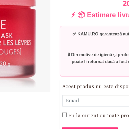
2
⚡ 📦 Estimare liv
✅
KAMU.RO garantează auten
🔒 Din motive de igienă și prot
poate fi returnat dacă a fost 
Acest produs nu este dispo
Email
Fii la curent cu toate pr