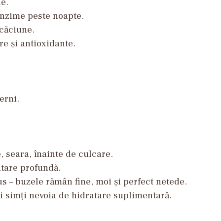
le.
unzime peste noapte.
scăciune.
re și antioxidante.
erni.
 seara, înainte de culcare.
tare profundă.
 – buzele rămân fine, moi și perfect netede.
ori simți nevoia de hidratare suplimentară.