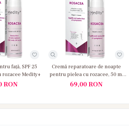
ntru față, SPF 25
Cremă reparatoare de noapte
u rozacee Medity+
pentru pielea cu rozacee, 50 ml
Medity+
0
RON
69,00
RON