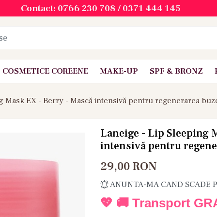
Contact: 0766 230 708 / 0371 444 145
COSMETICE COREENE
MAKE-UP
SPF & BRONZ
ng Mask EX - Berry - Mască intensivă pentru regenerarea buz
Laneige - Lip Sleeping 
intensivă pentru regene
29,00
RON
ANUNTA-MA CAND SCADE 
💖 🚚 Transport GR