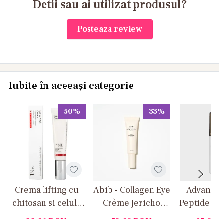
Detii sau ai utilizat produsul?
Posteaza review
Iubite în aceeași categorie
50%
33%
Crema lifting cu
Abib - Collagen Eye
Advance
chitosan si celule
Crème Jericho
Peptide E
stem pentru ochi
Rose Tube - Cremă
COSRX –