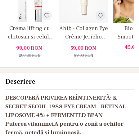
Crema lifting cu
Abib - Collagen Eye
Bio C
chitosan si celule
Crème Jericho
Smoothi
stem pentru ochi
Rose Tube - Cremă
contour 
45,0
99,00
RON
59,00
RON
si gat Doctor NL
de ochi cu colagen
Crema 
200,00
RON
89,00
RON
conturul
cu efe
nete
Descriere
DESCOPERĂ PRIVIREA REÎNTINERITĂ: K-
SECRET SEOUL 1988 EYE CREAM – RETINAL
LIPOSOME 4% + FERMENTED BEAN
Puterea vitaminei A pentru o zonă a ochilor
fermă, netedă și luminoasă.