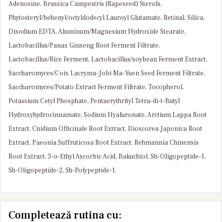
Adenosine, Brassica Campestris (Rapeseed) Sterols,
Phytosteryl/behenyl/octyldodecyl Lauroyl Glutamate, Retinal, Silica,
Disodium EDTA, Aluminum/Magnesium Hydroxide Stearate,
Lactobacillus/Panax Ginseng Root Ferment Filtrate,
Lactobacillus/Rice Ferment, Lactobacillus/soybean Ferment Extract,
Saccharomyces/Coix Lacryma-Jobi Ma-Yuen Seed Ferment Filtrate,
Saccharomyces/Potato Extract Ferment Filtrate, Tocopherol,
Potassium Cetyl Phosphate, Pentaerythrityl Tetra-di-t-Butyl
Hydroxyhydrocinnamate, Sodium Hyaluronate, Arctium Lappa Root
Extract, Cnidium Officinale Root Extract, Dioscorea Japonica Root
Extract, Paeonia Suffruticosa Root Extract, Rehmannia Chinensis
Root Extract, 3-o-Ethyl Ascorbic Acid, Bakuchiol, Sh-Oligopeptide-1,
Sh-Oligopeptide-2, Sh-Polypeptide-1.
Completează rutina cu: