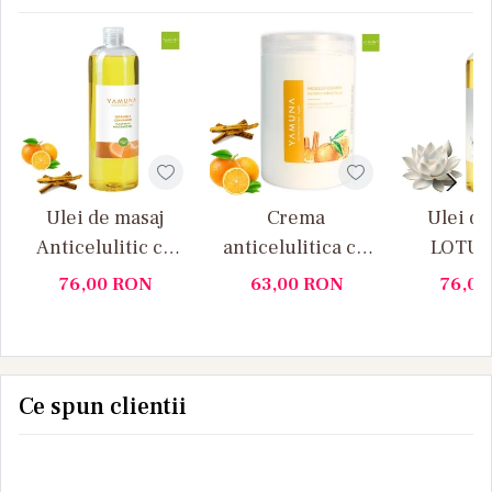
Ulei de masaj
Crema
Ulei de
Anticelulitic cu
anticelulitica cu
LOTUS 
Portocale si
portocale si
Yamun
76,00
RON
63,00
RON
76,0
Scortisoara,
scortisoara
Yamuna 1 L
Yamuna 1L
Ce spun clientii