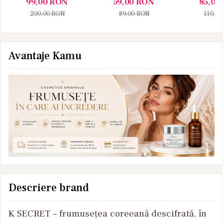
99,00
RON
59,00
RON
85,00
si gat Doctor NL
de ochi cu colagen
pentru
200,00
RON
89,00
RON
110,0
ochi
Avantaje Kamu
Descriere brand
K SECRET – frumusețea coreeană descifrată, în