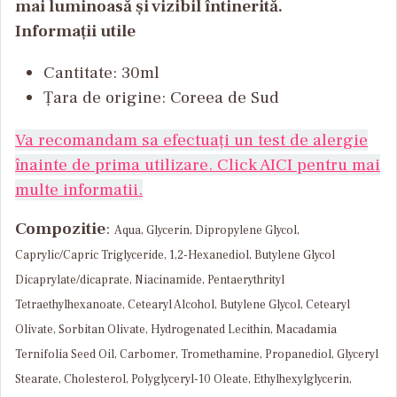
mai luminoasă și vizibil întinerită.
Informații utile
Cantitate
:
30ml
Țara
de
origine
:
Coreea
de Sud
Va recomandam sa efectuați un test de alergie
înainte de prima utilizare. Click AICI pentru mai
multe informatii.
Compozitie
:
Aqua, Glycerin,
Dipropylene Glycol,
Caprylic/Capric Triglyceride, 1,2-Hexanediol, Butylene Glycol
Dicaprylate/dicaprate, Niacinamide, Pentaerythrityl
Tetraethylhexanoate, Cetearyl Alcohol, Butylene Glycol, Cetearyl
Olivate, Sorbitan Olivate, Hydrogenated Lecithin, Macadamia
Ternifolia Seed Oil, Carbomer, Tromethamine, Propanediol, Glyceryl
Stearate, Cholesterol, Polyglyceryl-10 Oleate, Ethylhexylglycerin,