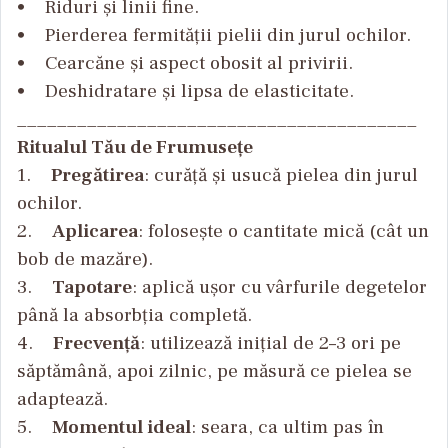
• Riduri și linii fine.
• Pierderea fermității pielii din jurul ochilor.
• Cearcăne și aspect obosit al privirii.
• Deshidratare și lipsa de elasticitate.
________________________________________
Ritualul Tău de Frumusețe
1.
Pregătirea
: curăță și usucă pielea din jurul
ochilor.
2.
Aplicarea
: folosește o cantitate mică (cât un
bob de mazăre).
3.
Tapotare
: aplică ușor cu vârfurile degetelor
până la absorbția completă.
4.
Frecvență
: utilizează inițial de 2–3 ori pe
săptămână, apoi zilnic, pe măsură ce pielea se
adaptează.
5.
Momentul ideal
: seara, ca ultim pas în