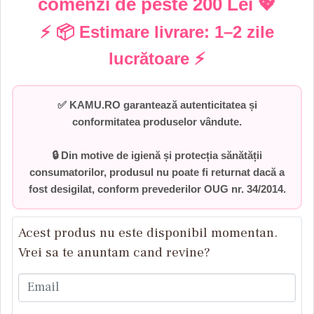
comenzi de peste
200 Lei
💖
⚡ 📦 Estimare livrare:
1–2 zile
lucrătoare
⚡
✅
KAMU.RO garantează autenticitatea și
conformitatea produselor vândute.
🔒 Din motive de igienă și protecția sănătății
consumatorilor,
produsul nu poate fi returnat dacă a
fost desigilat
, conform prevederilor
OUG nr. 34/2014
.
Acest produs nu este disponibil momentan.
Vrei sa te anuntam cand revine?
Email