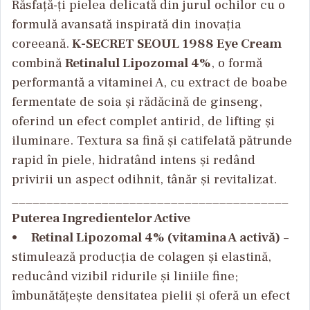
Răsfață-ți pielea delicată din jurul ochilor cu o
formulă avansată inspirată din inovația
coreeană.
K-SECRET SEOUL 1988 Eye Cream
combină
Retinalul Lipozomal 4%
, o formă
performantă a vitaminei A, cu extract de boabe
fermentate de soia și rădăcină de ginseng,
oferind un efect complet antirid, de lifting și
iluminare. Textura sa fină și catifelată pătrunde
rapid în piele, hidratând intens și redând
privirii un aspect odihnit, tânăr și revitalizat.
________________________________________
Puterea Ingredientelor Active
•
Retinal Lipozomal 4% (vitamina A activă)
–
stimulează producția de colagen și elastină,
reducând vizibil ridurile și liniile fine;
îmbunătățește densitatea pielii și oferă un efect