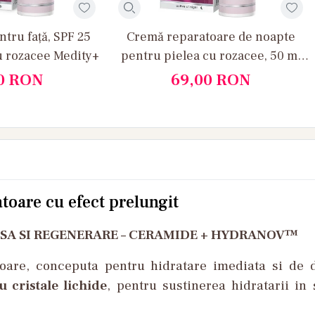
ntru față, SPF 25
Cremă reparatoare de noapte
u rozacee Medity+
pentru pielea cu rozacee, 50 ml
Medity+
0
RON
69,00
RON
oare cu efect prelungit
SA SI REGENERARE – CERAMIDE + HYDRANOV™
are, conceputa pentru hidratare imediata si de 
 cristale lichide
, pentru sustinerea hidratarii in