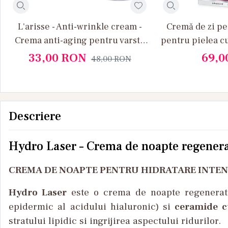
L'arisse - Anti-wrinkle cream -
Cremă de zi pe
Crema anti-aging pentru varsta
pentru pielea c
75+ cu PhytoCellTec Argan si
33,00
RON
69,0
48,00
RON
Calciu
Descriere
Hydro Laser – Crema de noapte regenerat
CREMA DE NOAPTE PENTRU HIDRATARE INTEN
Hydro Laser
este o crema de noapte regenerato
epidermic al acidului hialuronic) si
ceramide cu
stratului lipidic si ingrijirea aspectului ridurilor.