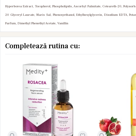
Hyperborea Extract, Tocopherol, Phospholipids, Ascorbyl Palmitate, Ceteareth-20, Polysorba
20 Glyceryl Laurate, Maris Sal, Phenoxyethanol, Ethylhexylglycerin, Disodium EDTA, Potass
Parfum, Dimethyl Phenethyl Acetate, Vanillin
Completează rutina cu: