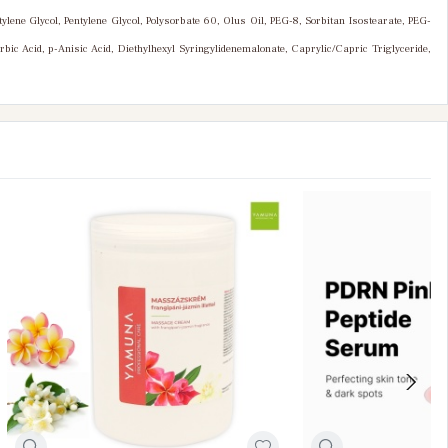
ylene Glycol, Pentylene Glycol, Polysorbate 60, Olus Oil, PEG-8, Sorbitan Isostearate, PEG-
bic Acid, p-Anisic Acid, Diethylhexyl Syringylidenemalonate, Caprylic/Capric Triglyceride,