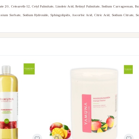
te 20, Ceteareth-12, Cetyl Palmitate, Linoleic Acid, Retinyl Palmitate, Sodium Carrageenan, But
ium Sorbate, Sodium Hydroxide, Sphingolipids, Ascorbic Acid, Citric Acid, Sodium Citrate, Sor