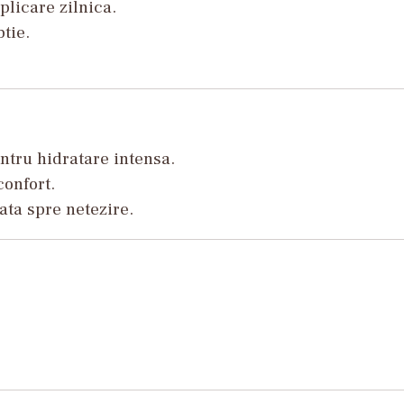
plicare zilnica.
btie.
ntru hidratare intensa.
confort.
tata spre netezire.