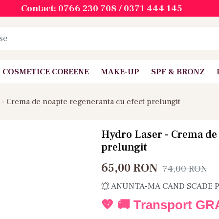
Contact: 0766 230 708 / 0371 444 145
COSMETICE COREENE
MAKE-UP
SPF & BRONZ
 - Crema de noapte regeneranta cu efect prelungit
Hydro Laser - Crema de 
prelungit
65,00
RON
74,00
RON
ANUNTA-MA CAND SCADE 
💖 🚚 Transport GR