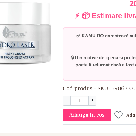
2
⚡ 📦 Estimare liv
✅
KAMU.RO garantează auten
🔒 Din motive de igienă și prot
poate fi returnat dacă a fost 
Cod produs - SKU
5906323
−
+
Adauga in cos
Ada