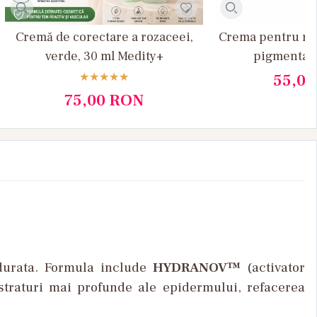
Cremă de corectare a rozaceei,
Crema pentru re
verde, 30 ml Medity+
pigmentare
55,0
75,00
RON
durata. Formula include
HYDRANOV™
(activator
 straturi mai profunde ale epidermului, refacerea