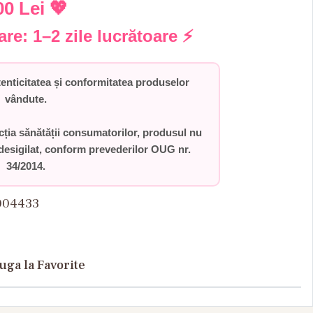
00 Lei
💖
rare:
1–2 zile lucrătoare
⚡
ticitatea și conformitatea produselor
vândute.
ecția sănătății consumatorilor,
produsul nu
desigilat
, conform prevederilor
OUG nr.
34/2014
.
004433
uga la Favorite