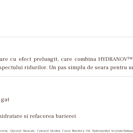
re cu efect prelungit, care combina HYDRANOV™ s
 aspectului ridurilor. Un pas simplu de seara pentru u
 gat
hidratare si refacerea barierei
erin, Glyceryl Stearate, Cetearyl Alcohol, Cocos Nucifera Oil, Hydroxyethyl Acrylate/Sodi