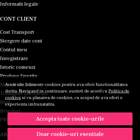
Informatii legale
CONT CLIENT
Cost Transport
Stergere date cont
Contul meu
Inregistrare
Istoric comenzi
Produse favorite
Metode de plata
Acest site foloseste cookies pentru a va oferi functionalitatea
dorita. Navigand in continuare, sunteti de acord cu
Politica de
Transport si retururi
cookies
si cu plasarea de cookies, cu scopul de a va oferi o
Blog
experienta imbunatatita.
Branduri
Accepta toate cookie-urile
PROGRAM DE AFILIERE
Doar cookie-uri esentiale
ABONEAZA-TE LA NEWSLETTER