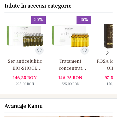
Iubite în aceeași categorie
35%
35%
Ser anticelulitic
Tratament
ROSA M
BIO-SHOCK
concentrat
OIL 
CELLUCOMPLEX
anticelulitic BODY
antiverg
146,25
RON
146,25
RON
97,50
FIRMING COMPLEX
anti
225,00
RON
225,00
RON
150,0
Avantaje Kamu