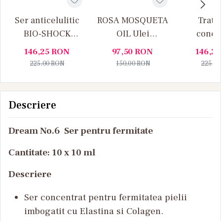
Ser anticelulitic
ROSA MOSQUETA
Trata
BIO-SHOCK
OIL Ulei
conce
CELLUCOMPLEX
antivergeturi si
anticelul
146,25
RON
97,50
RON
146,2
antirid
FIRMING
225,00
RON
150,00
RON
225,0
Descriere
Dream No.6 Ser pentru fermitate
Cantitate: 10 x 10 ml
Descriere
Ser concentrat pentru fermitatea pielii
imbogatit cu Elastina si Colagen.