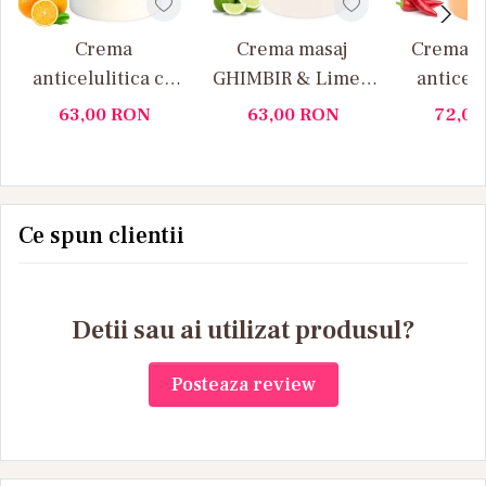
Crema
Crema masaj
Crema d
anticelulitica cu
GHIMBIR & Lime –
anticelu
portocale si
Yamuna 1000ML
extract 
63,00
RON
63,00
RON
72,0
scortisoara
IUTE (p
Yamuna 1L
Yamun
Ce spun clientii
Detii sau ai utilizat produsul?
Posteaza review