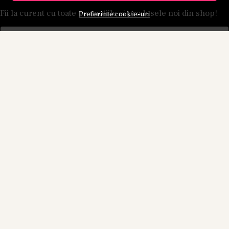
Fii la curent cu toate promotiile si produsele noi din shop!
Preferinte cookie-uri
Email
Aboneaza-te