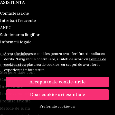
ASISTENTA
Contacteaza-ne
Intrebari frecvente
ANPC
Solutionarea litigiilor
Informatii legale
CONT CLIENT
Acest site foloseste cookies pentru a va oferi functionalitatea
dorita. Navigand in continuare, sunteti de acord cu
Politica de
cookies
si cu plasarea de cookies, cu scopul de a va oferi o
Cost Transport
experienta imbunatatita.
Stergere date cont
Contul meu
Accepta toate cookie-urile
Inregistrare
Istoric comenzi
Doar cookie-uri esentiale
Produse favorite
Preferinte cookie-uri
Metode de plata