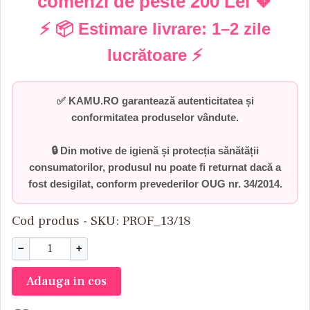
comenzi de peste
200 Lei
💖
⚡ 📦 Estimare livrare:
1–2 zile
lucrătoare
⚡
✅
KAMU.RO garantează autenticitatea și
conformitatea produselor vândute.
🔒 Din motive de igienă și protecția sănătății
consumatorilor,
produsul nu poate fi returnat dacă a
fost desigilat
, conform prevederilor
OUG nr. 34/2014
.
Cod produs - SKU
PROF_13/18
−
+
Adauga in cos