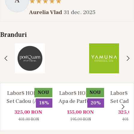
A
Aurelia Vlad
31 dec. 2025
Branduri
NOU
NOU
Labor8 HOD 881 -
Labor8 HOD 881 -
Labor8 BI
Set Cadou (Apa de
Apa de Parfum, 30
Set Cadou
18%
20%
Parfum 100 ml +
ml, Unisex
Parfum 1
325,00
RON
155,00
RON
325,0
Apa de Parfum 10
Apa de P
401,00
RON
195,00
RON
401,0
ml), Unisex
ml), U