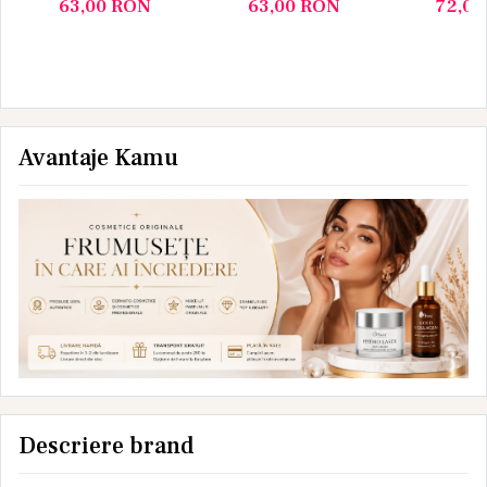
63,00
RON
63,00
RON
72,0
scortisoara
IUTE (p
Yamuna 1L
Yamun
Avantaje Kamu
Descriere brand