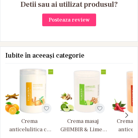
Detii sau ai utilizat produsul?
Posteaza review
Iubite în aceeași categorie
Crema
Crema masaj
Crema d
anticelulitica cu
GHIMBIR & Lime –
anticelu
portocale si
Yamuna 1000ML
extract 