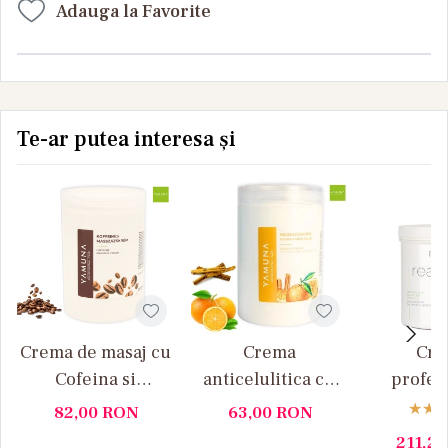
Adauga la Favorite
Te-ar putea interesa și
Crema de masaj cu
Crema
Cr
Cofeina si
anticelulitica cu
profes
Scortisoara
portocale si
pentru re
82,00
RON
63,00
RON
YAMUNA 1000 ML
scortisoara
corpo
211,2