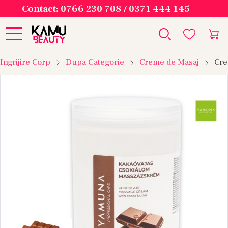
Contact: 0766 230 708 / 0371 444 145
Ingrijire Corp
Dupa Categorie
Creme de Masaj
Cre