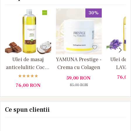
30%
Ulei de masaj
YAMUNA Prestige -
Ulei de 
anticelulitic Cocos
Crema cu Colagen
LAVA
si Ciocolata
Yamuna
76,0
59,00
RON
Yamuna 1L
plant
76,00
RON
85,00
RON
Ce spun clientii