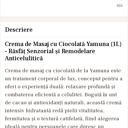
Yamuna 1L
POSTQU
325,0
M
Descriere
Crema de Masaj cu Ciocolată Yamuna (1L)
– Răsfăț Senzorial și Remodelare
Anticelulitică
Crema de masaj cu ciocolată de la Yamuna este
un tratament corporal de lux, conceput pentru a
oferi o experiență duală: relaxare profundă și
combaterea eficientă a celulitei. Bogată în unt
de cacao și antioxidanți naturali, această cremă
intensiv hidratantă redă pielii vitalitatea,
fermitatea și o textură catifelată, fiind alegerea
ideală pentru persoanele care doresc un