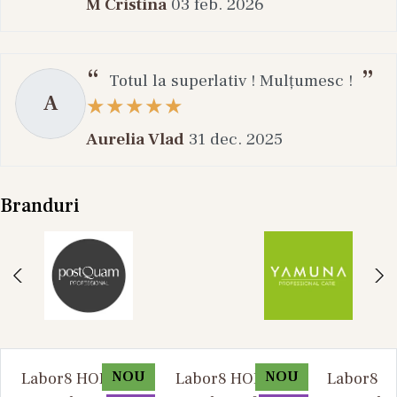
M Cristina
03 feb. 2026
Totul la superlativ ! Mulțumesc !
A
Aurelia Vlad
31 dec. 2025
Branduri
NOU
NOU
Labor8 HOD 881 -
Labor8 HOD 881 -
Labor8 BI