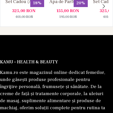
Set Cadou (Apa de
Apa de Parfum, 30
Set Cadou
18%
20%
Parfum 100 ml +
ml, Unisex
Parfum 1
325,00
RON
155,00
RON
325,0
Apa de Parfum 10
Apa de P
401,00
RON
195,00
RON
401,0
ml), Unisex
ml), U
KAMU - HEALTH & BEAUTY
Kamu.ro este magazinul online dedicat femeilor,
unde găsești produse profesionale pentru
îngrijire personală, frumusețe și sănătate. De la
creme de față și tratamente corporale, la uleiuri
de masaj, suplimente alimentare și produse de
machiaj, oferim soluții complete pentru rutina ta