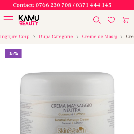
Contact: 0766 230 708 / 0371 444 145
Ingrijire Corp
Dupa Categorie
Creme de Masaj
Cre
35%