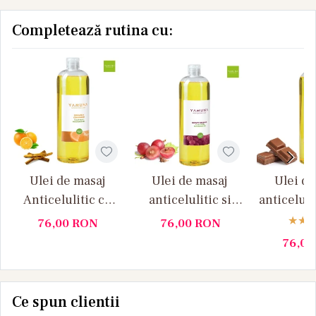
Completează rutina cu:
Ulei de masaj
Ulei de masaj
Ulei de
Anticelulitic cu
anticelulitic si
anticeluli
Portocale si
drenant Samburi
si Cio
76,00
RON
76,00
RON
Scortisoara,
de struguri
Yamun
76,0
Yamuna 1 L
Yamuna 1 L
Ce spun clientii