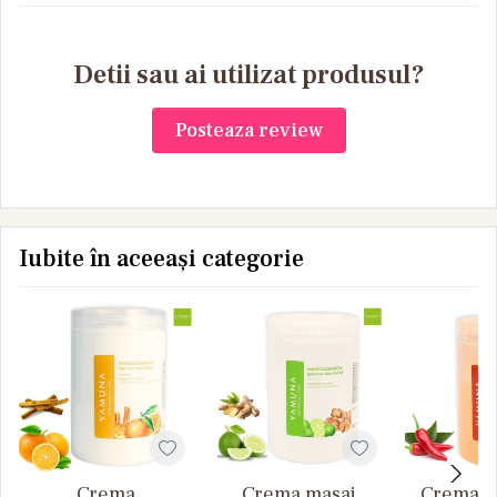
Detii sau ai utilizat produsul?
Posteaza review
Iubite în aceeași categorie
Crema
Crema masaj
Crema d