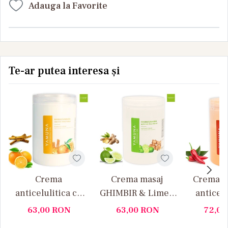
Adauga la Favorite
Te-ar putea interesa și
Crema
Crema masaj
Crema d
anticelulitica cu
GHIMBIR & Lime –
anticelu
portocale si
Yamuna 1000ML
extract 
63,00
RON
63,00
RON
72,0
scortisoara
IUTE (p