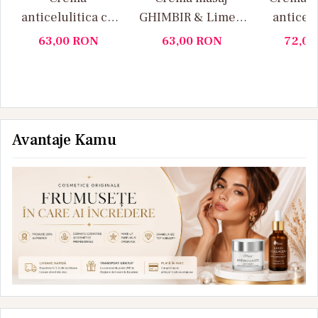
anticelulitica cu
GHIMBIR & Lime –
anticelu
portocale si
Yamuna 1000ML
extract 
63,00
RON
63,00
RON
72,0
scortisoara
IUTE (p
Yamuna 1L
Yamun
Avantaje Kamu