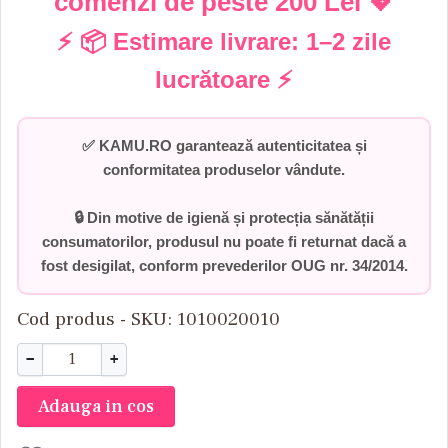
comenzi de peste
200 Lei
💖
⚡ 📦 Estimare livrare:
1–2 zile
lucrătoare
⚡
✅
KAMU.RO garantează autenticitatea și
conformitatea produselor vândute.
🔒 Din motive de igienă și protecția sănătății
consumatorilor,
produsul nu poate fi returnat dacă a
fost desigilat
, conform prevederilor
OUG nr. 34/2014
.
Cod produs - SKU
1010020010
−
+
Adauga in cos