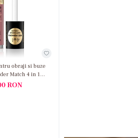
ntru obraji si buze
der Match 4 in 1
Lip - No 02
00
RON