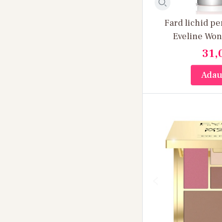
Fard lichid pe
Eveline Won
Cheek&
31,
Adau