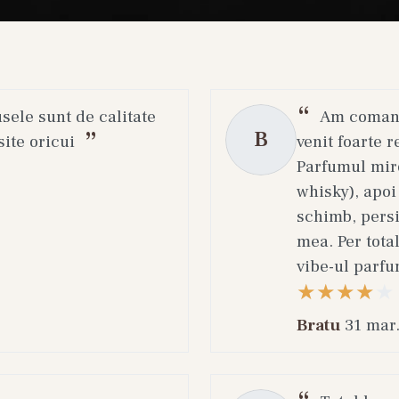
usele sunt de calitate
Am comanda
B
ite oricui
venit foarte r
Parfumul miro
whisky), apoi
schimb, persi
mea. Per total
vibe-ul parfu
Bratu
31 mar