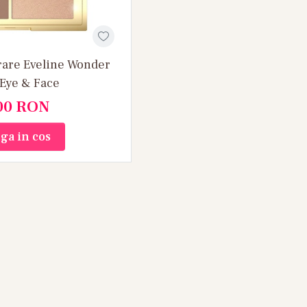
rare Eveline Wonder
Eye & Face
00
RON
ga in cos