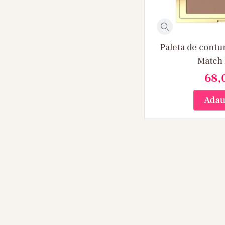
Paleta de contu
Match 
68,
Adau