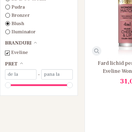
Pudra
Bronzer
Blush
Iluminator
BRANDURI
Eveline
Fard lichid pe
PRET
Eveline Won
-
Cheek&
31,