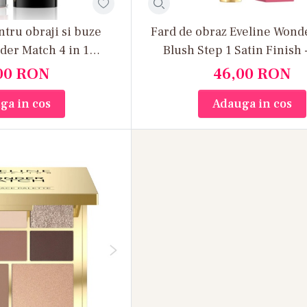
ntru obraji si buze
Fard de obraz Eveline Wond
der Match 4 in 1
Blush Step 1 Satin Finish 
Lip - No 05
00
RON
46,00
RON
ga in cos
Adauga in cos