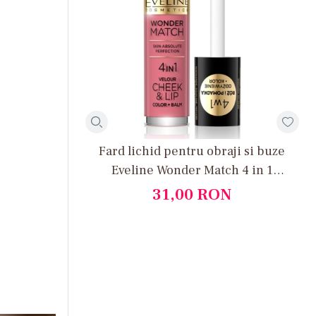
Fard lichid pentru obraji si buze
Eveline Wonder Match 4 in 1
Cheek&Lip - No 04
31,00
RON