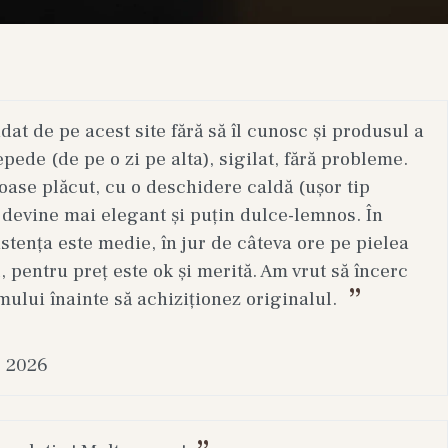
t de pe acest site fără să îl cunosc și produsul a
epede (de pe o zi pe alta), sigilat, fără probleme.
ase plăcut, cu o deschidere caldă (ușor tip
 devine mai elegant și puțin dulce-lemnos. În
stența este medie, în jur de câteva ore pe pielea
, pentru preț este ok și merită. Am vrut să încerc
mului înainte să achiziționez originalul.
. 2026