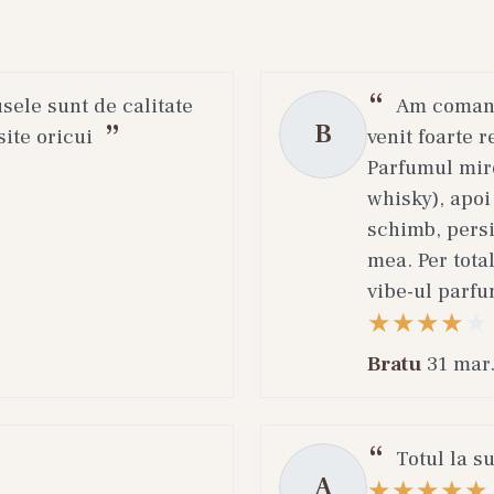
usele sunt de calitate
Am comanda
B
ite oricui
venit foarte r
Parfumul miro
whisky), apoi
schimb, persi
mea. Per total
vibe-ul parfu
Bratu
31 mar
Totul la s
A