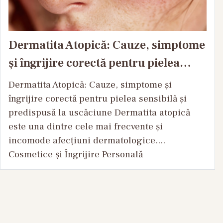
Dermatita Atopică: Cauze, simptome
și îngrijire corectă pentru pielea
sensibilă și predispusă la uscăciune
Dermatita Atopică: Cauze, simptome și
îngrijire corectă pentru pielea sensibilă și
predispusă la uscăciune Dermatita atopică
este una dintre cele mai frecvente și
incomode afecțiuni dermatologice....
Cosmetice și Îngrijire Personală