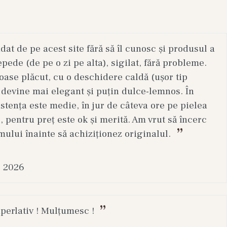
t de pe acest site fără să îl cunosc și produsul a
epede (de pe o zi pe alta), sigilat, fără probleme.
ase plăcut, cu o deschidere caldă (ușor tip
 devine mai elegant și puțin dulce-lemnos. În
stența este medie, în jur de câteva ore pe pielea
, pentru preț este ok și merită. Am vrut să încerc
mului înainte să achiziționez originalul.
. 2026
uperlativ ! Mulțumesc !