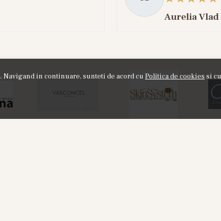
Aurelia Vlad
ta. Navigand in continuare, sunteti de acord cu
Politica de cookies
si cu
NOU
or8 HOD 881 - Apa de Parfum, 30 ml,
Labor8 BINA 3
Unisex
100 ml + A
20%
155,00
RON
325
195,00
RON