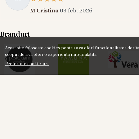
M Cristina
03 feb. 2026
Branduri
Acest site foloseste cookies pentru a va oferi functionalitatea dori
scopul de a va oferi o experienta imbunatatita.
Preferinte cookie-uri
NOU
Labor8 HOD 881 - Set Cadou (Apa de Parfum
Lab
100 ml + Apa de Parfum 10 ml), Unisex
18%
325,00
RON
401,00
RON