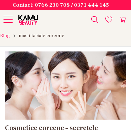
Contact: 0766 230 708 / 0371 444 145
Blog
masti faciale coreene
Cosmetice coreene – secretele