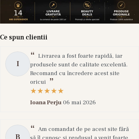
Ce spun clientii
Livrarea a fost foarte rapidă, iar
I
produsele sunt de calitate excelentă.
Recomand cu încredere acest site
oricui
Ioana Perju
06 mai 2026
Am comandat de pe acest site fără
B
să îl cunosc și produsul a venit foarte