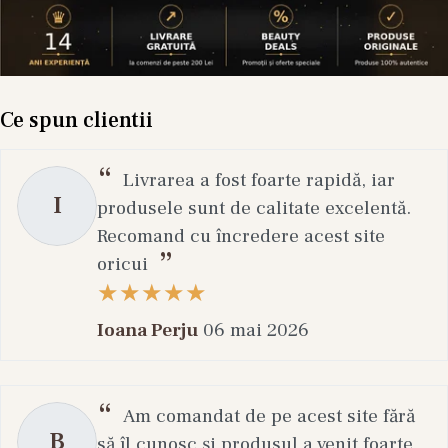
Ce spun clientii
Livrarea a fost foarte rapidă, iar
I
produsele sunt de calitate excelentă.
Recomand cu încredere acest site
oricui
Ioana Perju
06 mai 2026
Am comandat de pe acest site fără
B
să îl cunosc și produsul a venit foarte