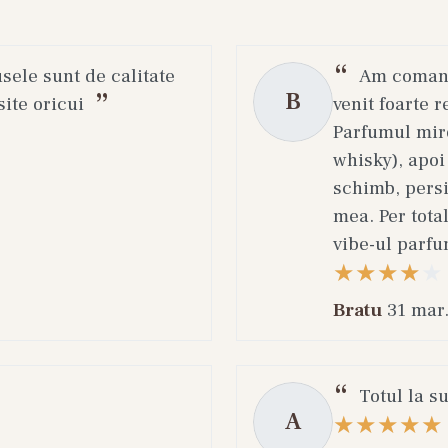
usele sunt de calitate
Am comanda
B
ite oricui
venit foarte r
Parfumul miro
whisky), apoi
schimb, persi
mea. Per total
vibe-ul parfu
Bratu
31 mar
Totul la s
A