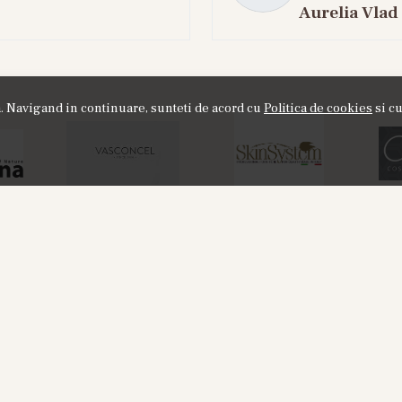
Aurelia Vlad
ta. Navigand in continuare, sunteti de acord cu
Politica de cookies
si cu
NOU
or8 HOD 881 - Apa de Parfum, 30 ml,
Labor8 BINA 3
Unisex
100 ml + A
20%
155,00
RON
325
195,00
RON