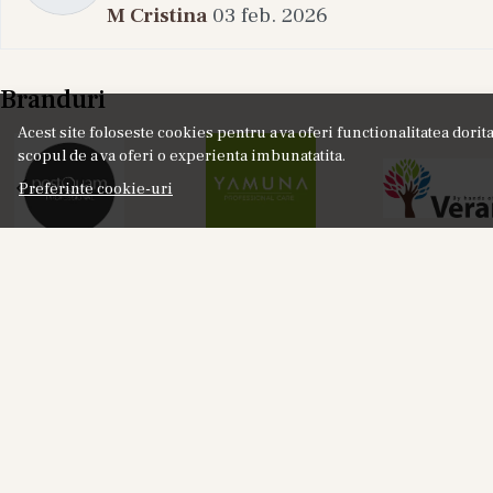
M Cristina
03 feb. 2026
Branduri
Acest site foloseste cookies pentru a va oferi functionalitatea dori
scopul de a va oferi o experienta imbunatatita.
Preferinte cookie-uri
NOU
Labor8 HOD 881 - Set Cadou (Apa de Parfum
Lab
100 ml + Apa de Parfum 10 ml), Unisex
18%
325,00
RON
401,00
RON