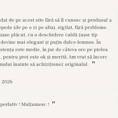
t de pe acest site fără să îl cunosc și produsul a
epede (de pe o zi pe alta), sigilat, fără probleme.
ase plăcut, cu o deschidere caldă (ușor tip
 devine mai elegant și puțin dulce-lemnos. În
stența este medie, în jur de câteva ore pe pielea
, pentru preț este ok și merită. Am vrut să încerc
mului înainte să achiziționez originalul.
. 2026
uperlativ ! Mulțumesc !