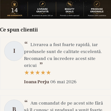
Ce spun clientii
Livrarea a fost foarte rapidă, iar
I
produsele sunt de calitate excelentă.
Recomand cu încredere acest site
oricui
Ioana Perju
06 mai 2026
Am comandat de pe acest site fără
B
să îl cunosc și produsul a venit foarte