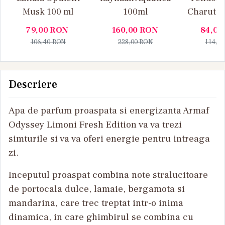
Musk 100 ml
100ml
Charuto 
Vanille
79,00
RON
160,00
RON
84,00
106,40
RON
228,00
RON
114,0
Descriere
Apa de parfum proaspata si energizanta Armaf
Odyssey Limoni Fresh Edition va va trezi
simturile si va va oferi energie pentru intreaga
zi.
Inceputul proaspat combina note stralucitoare
de portocala dulce, lamaie, bergamota si
mandarina, care trec treptat intr-o inima
dinamica, in care ghimbirul se combina cu