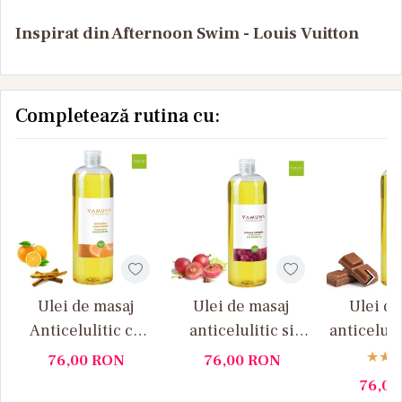
Inspirat din Afternoon Swim - Louis Vuitton
Completează rutina cu:
Ulei de masaj
Ulei de masaj
Ulei de
Anticelulitic cu
anticelulitic si
anticeluli
Portocale si
drenant Samburi
si Cio
76,00
RON
76,00
RON
Scortisoara,
de struguri
Yamun
76,0