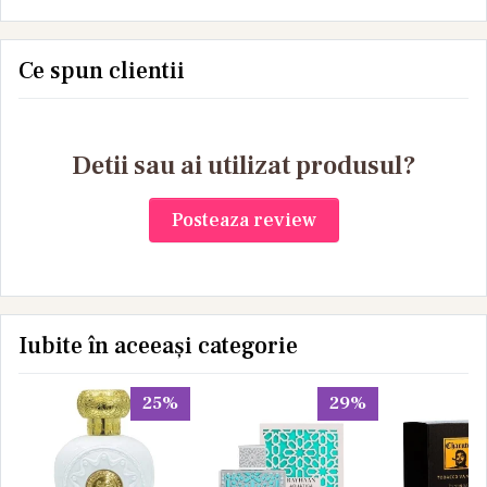
Yamuna 1 L
Yamuna 1 L
Ce spun clientii
Detii sau ai utilizat produsul?
Posteaza review
Iubite în aceeași categorie
25%
29%