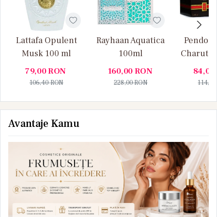
Lattafa Opulent
Rayhaan Aquatica
Pendora
Musk 100 ml
100ml
Charuto 
Vanille
79,00
RON
160,00
RON
84,00
106,40
RON
228,00
RON
114,0
Avantaje Kamu