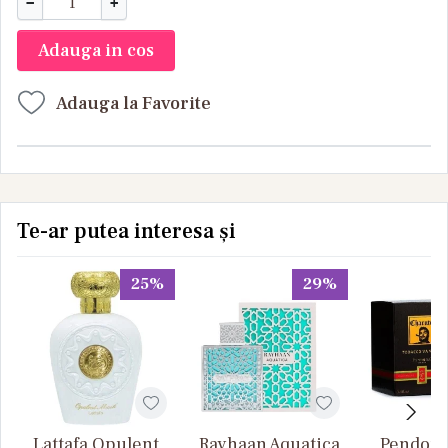
−
+
Adauga in cos
Adauga la Favorite
Te-ar putea interesa și
25%
29%
Lattafa Opulent
Rayhaan Aquatica
Pendora