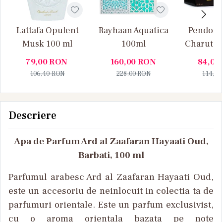
Lattafa Opulent
Rayhaan Aquatica
Pendora
Musk 100 ml
100ml
Charuto 
Vanille
79,00
RON
160,00
RON
84,00
106,40
RON
228,00
RON
114,0
Descriere
Apa de Parfum Ard al Zaafaran Hayaati Oud,
Barbati, 100 ml
Parfumul arabesc Ard al Zaafaran Hayaati Oud,
este un accesoriu de neinlocuit in colectia ta de
parfumuri orientale. Este un parfum exclusivist,
cu o aroma orientala bazata pe note