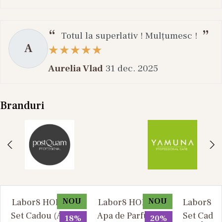
Totul la superlativ ! Mulțumesc !
A
Aurelia Vlad
31 dec. 2025
Branduri
NOU
NOU
Labor8 HOD 881 -
Labor8 HOD 881 -
Labor8 BI
Set Cadou (Apa de
Apa de Parfum, 30
Set Cadou
18%
20%