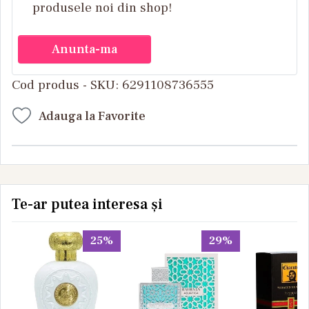
produsele noi din shop!
Anunta-ma
Cod produs - SKU
6291108736555
Adauga la Favorite
Te-ar putea interesa și
25%
29%