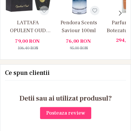
LATTAFA
Pendora Scents
Parfum 
OPULENT OUD
Saviour 100ml
Botezatu, 
100ML
- 10
294,5
79,00
RON
76,00
RON
106,40
RON
95,00
RON
Ce spun clientii
Detii sau ai utilizat produsul?
Posteaza review