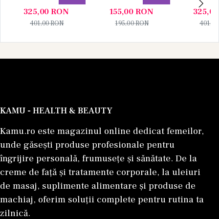
Parfum 100 ml +
ml, Unisex
Parfum 1
325,00
RON
155,00
RON
325,0
Apa de Parfum 10
Apa de P
401,00
RON
195,00
RON
401,0
ml), Unisex
ml), U
KAMU - HEALTH & BEAUTY
Kamu.ro este magazinul online dedicat femeilor,
unde găsești produse profesionale pentru
îngrijire personală, frumusețe și sănătate. De la
creme de față și tratamente corporale, la uleiuri
de masaj, suplimente alimentare și produse de
machiaj, oferim soluții complete pentru rutina ta
zilnică.