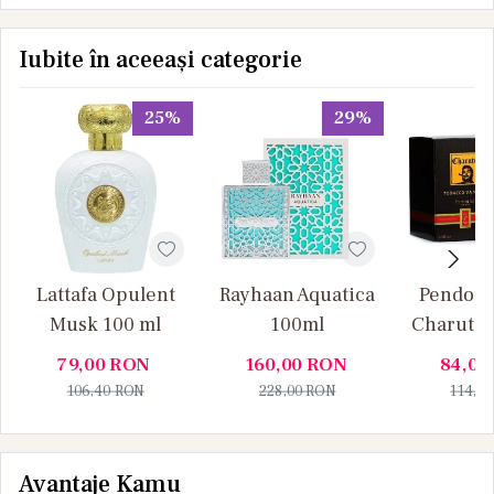
Iubite în aceeași categorie
25%
29%
Lattafa Opulent
Rayhaan Aquatica
Pendora
Musk 100 ml
100ml
Charuto 
Vanille
79,00
RON
160,00
RON
84,00
106,40
RON
228,00
RON
114,0
Avantaje Kamu