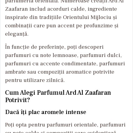
parfumeria orientală. Numeroase creații Ard Al
Zaafaran includ acorduri calde, ingrediente
inspirate din tradițiile Orientului Mijlociu și
combinații care pun accent pe profunzime și
eleganță.
În funcție de preferințe, poți descoperi
parfumuri cu note lemnoase, parfumuri dulci,
parfumuri cu accente condimentate, parfumuri
ambrate sau compoziții aromatice potrivite
pentru utilizare zilnică.
Cum Alegi Parfumul Ard Al Zaafaran
Potrivit?
Dacă îți plac aromele intense
Poți opta pentru parfumuri orientale, parfumuri
cu note calde și compoziții care evidențiază