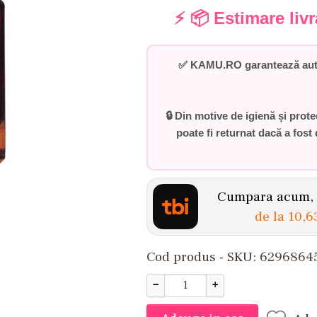
⚡ 📦 Estimare liv
✅
KAMU.RO garantează auten
🔒 Din motive de igienă și prot
poate fi returnat dacă a fost 
Cumpara acum, p
de la
10,6
Cod produs - SKU
6296864
−
+