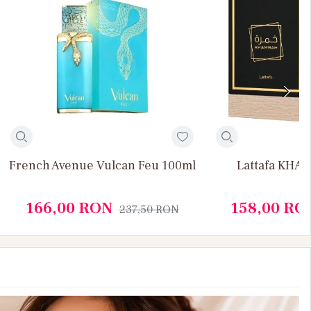
French Avenue Vulcan Feu 100ml
Lattafa KHA
166,00
RON
158,00
RO
237,50
RON