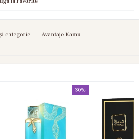
uga la Favorite
și categorie
Avantaje Kamu
30%