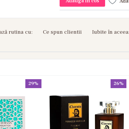
Adauga in cos
Ada
ză rutina cu:
Ce spun clientii
Iubite în aceea
29%
26%