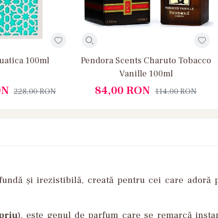
uatica 100ml
Pendora Scents Charuto Tobacco
Vanille 100ml
ON
84,00
RON
228,00
RON
114,00
RON
fundă
și
irezistibilă
,
creată
pentru
cei
care
adoră
priu
),
e
ste
genul
de parfum care se
remarcă
insta