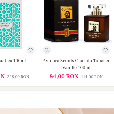
uatica 100ml
Pendora Scents Charuto Tobacco
Vanille 100ml
ON
84,00
RON
228,00
RON
114,00
RON