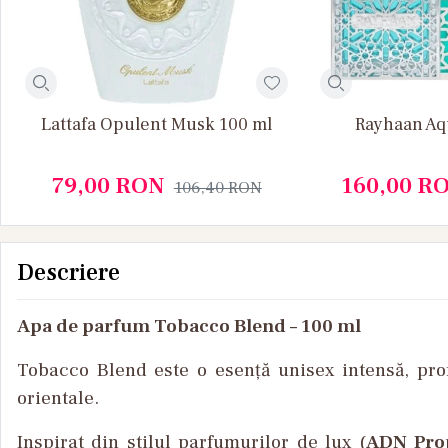
Lattafa Opulent Musk 100 ml
Rayhaan Aq
79,00
RON
160,00
R
106,40
RON
Descriere
Apa de parfum Tobacco Blend – 100 ml
Tobacco Blend
este
o
esen
ță
unisex
intensă
,
pro
orientale
.
Inspirat
din
stilul
parfumurilor
de lux (
ADN
Pro