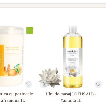
itica cu portocale
Ulei de masaj LOTUS ALB –
ara Yamuna 1L
Yamuna 1L