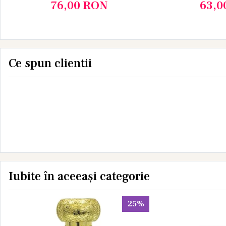
L
76,00
RON
63,0
Ce spun clientii
Iubite în aceeași categorie
25%