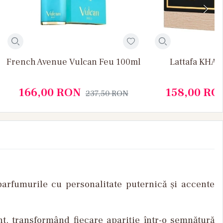
French Avenue Vulcan Feu 100ml
Lattafa KHA
166,00
RON
158,00
RO
237,50
RON
parfumurile
cu
personalitate
puternică
și
accente
nt,
transform
ând
fiecare
apari
ție
într
-o
semn
ătură