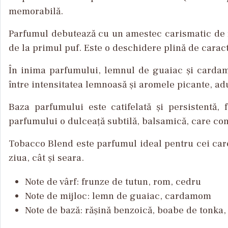
memorabilă
.
Parfumul
debutează
cu un
amestec
carismatic
de
de la
primul
puf
. Este o
deschidere
plină
de
carac
În
inima
parfumului
,
lemnul
de guaiac
și
carda
între
intensitatea
lemnoas
ă
și
aromele
picante,
ad
Baza
parfumului
este
catifelată
și
persistentă
,
parfumului
o
dulceață
subtilă
,
balsamică
, care
con
Tobacco Blend
este
parfumul
ideal
pentru
cei
ca
ziua
,
cât
și
seara
.
Note de
v
ârf
:
frunze
de
tutun
, rom,
cedru
Note de
mijloc
:
lemn
de guaiac, cardamom
Note de
baz
ă
:
rășină
benzoică
,
boabe
de tonka