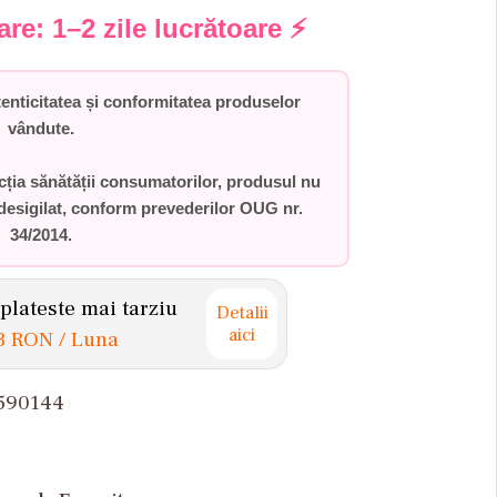
rare:
1–2 zile lucrătoare
⚡
ticitatea și conformitatea produselor
vândute.
ecția sănătății consumatorilor,
produsul nu
desigilat
, conform prevederilor
OUG nr.
34/2014
.
lateste mai tarziu
Detalii
aici
3 RON
/ Luna
590144