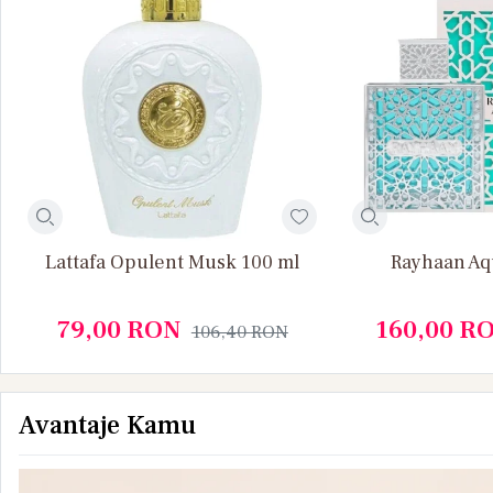
Lattafa Opulent Musk 100 ml
Rayhaan Aq
79,00
RON
160,00
R
106,40
RON
Avantaje Kamu