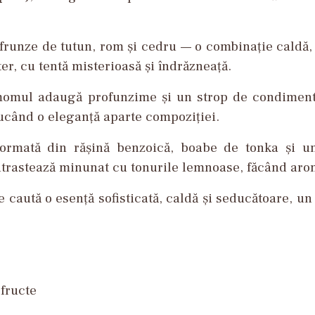
frunze
de
tutun
, rom
și
cedru
— o
combina
ție
caldă
ter
, cu
tentă
misterioasă
și
îndr
ăzneață
.
momul
adaugă
profunzime
și
un strop de condimen
uc
ând
o
elegan
ță
aparte
compoziției
.
formată
din
rășină
benzoică
,
boabe
de tonka
și
un
trastează
minunat
cu
tonurile
lemnoase
,
făc
ând
aro
re
caută
o
esență
sofisticată
,
caldă
și
seducătoare
, u
,
fructe