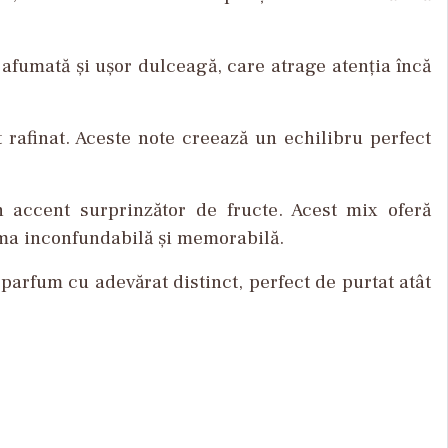
,
afumată
și
ușor
dulceagă
, care
atrage
atenția
înc
ă
t
rafinat
.
Aceste
note
creează
un
echilibru
perfect
 accent
surprinzător
de
fructe
.
Acest
mix
oferă
ma
inconfundabil
ă
și
memorabilă
.
n parfum cu
adevărat
distinct, perfect de
purtat
at
ât