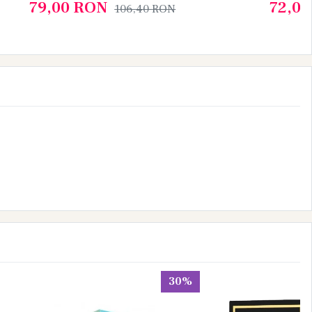
Yamun
79,00
RON
72,0
106,40
RON
30%