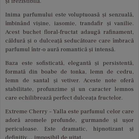
și
irezistibilă
.
Inima
parfumului
este
voluptuoasă
și
senzuală
,
îmbinând
vi
șine
,
iasomie
,
trandafir
și
vanilie
.
Acest
buchet
floral-
fructat
adaugă
rafinament
,
căldură
și
o
dulceață
seducătoare
care
îmbrac
ă
parfumul
într
-o
aur
ă
romantică
și
intensă
.
Baza
este
sofisticată
,
elegantă
și
persistentă
,
formată
din
boabe
de tonka,
lemn
de
cedru
,
lemn
de santal
și
vetiver.
Aceste
note
oferă
stabilitate
,
profunzime
și
un
caracter
lemnos
care
echilibrează
perfect
dulceața
fructelor
.
Extreme Cherry
–
Yalla
este
parfumul
celor
care
ador
ă
aromele
profunde
,
gurmande
și
ușor
periculoase
. Este dramatic,
hipnotizant
și
definitiv
…
imposibil
de
uitat
.