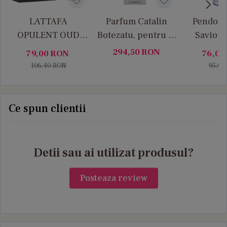
LATTAFA
Parfum Catalin
Pendora
OPULENT OUD
Botezatu, pentru El
Saviour
100ML
- 100ml
294,50
RON
79,00
RON
76,00
106,40
RON
95,00
Ce spun clientii
Detii sau ai utilizat produsul?
Posteaza review