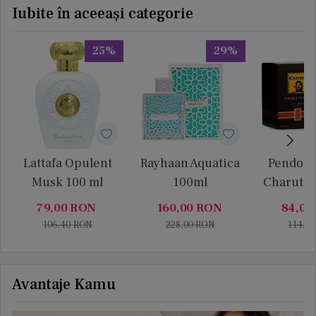
Iubite în aceeași categorie
25%
29%
Lattafa Opulent
Rayhaan Aquatica
Pendora
Musk 100 ml
100ml
Charuto 
Vanille
79,00
RON
160,00
RON
84,00
106,40
RON
228,00
RON
114,0
Avantaje Kamu