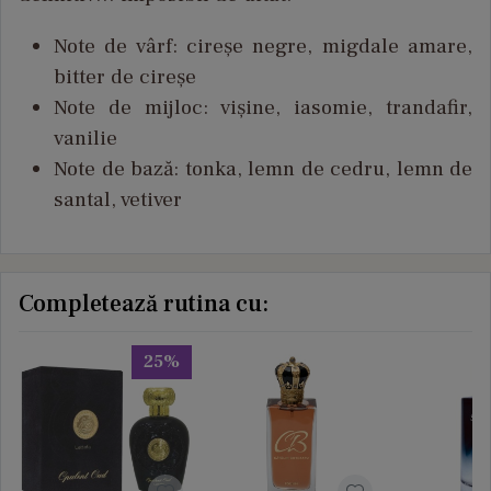
Note de
v
ârf
:
cire
șe
negre
,
migdale
amare
,
bitter de
cireșe
Note de
mijloc
:
vișine
,
iasomie
,
trandafir
,
vanilie
Note de
bază
: tonka,
lemn
de
cedru
,
lemn
de
santal, vetiver
Completează rutina cu:
25%