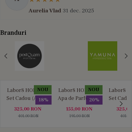
Aurelia Vlad
31 dec. 2025
Branduri
NOU
NOU
Labor8 HOD 881 -
Labor8 HOD 881 -
Labor8 BI
Set Cadou (Apa de
Apa de Parfum, 30
Set Cadou
18%
20%
Parfum 100 ml +
ml, Unisex
Parfum 1
325,00
RON
155,00
RON
325,0
Apa de Parfum 10
Apa de P
401,00
RON
195,00
RON
401,0
ml), Unisex
ml), U