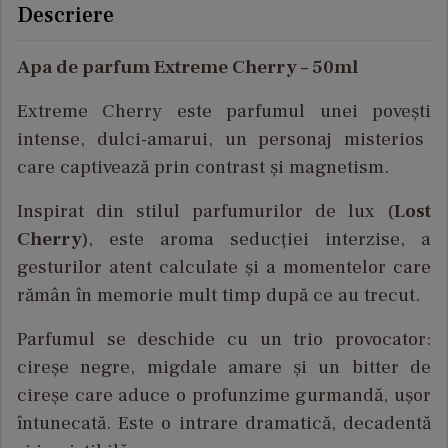
Descriere
Apa de parfum Extreme Cherry – 50ml
Extreme Cherry
este
parfumul
unei
pove
ști
intense,
dulci-amarui
, un
personaj
misterios
care
captivează
prin
contrast
și
magnetism.
Inspirat
din
stilul
parfumurilor
de lux (
Lost
Cherry
),
e
ste
aroma
seducției
interzise
, a
gesturilor
atent
calculate
și
a
momentelor
care
răm
ân
în
memorie
mult
timp
dup
ă
ce
au
trecut
.
Parfumul
se
deschide
cu un trio
provocator
:
cireșe
negre
,
migdale
amare
și
un bitter de
cireșe
care
aduce
o
profunzime
gurmandă
,
ușor
întunecat
ă
. Este o
intrare
dramatică
,
decadentă