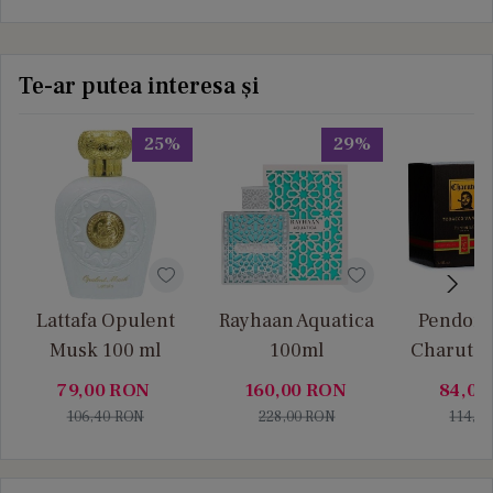
Te-ar putea interesa și
25%
29%
Lattafa Opulent
Rayhaan Aquatica
Pendora
Musk 100 ml
100ml
Charuto 
Vanille
79,00
RON
160,00
RON
84,00
106,40
RON
228,00
RON
114,0