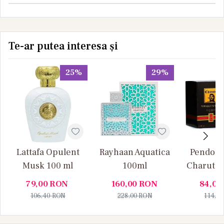
Te-ar putea interesa și
25%
29%
Lattafa Opulent
Rayhaan Aquatica
Pendora
Musk 100 ml
100ml
Charuto 
Vanille
79,00
RON
160,00
RON
84,00
106,40
RON
228,00
RON
114,0