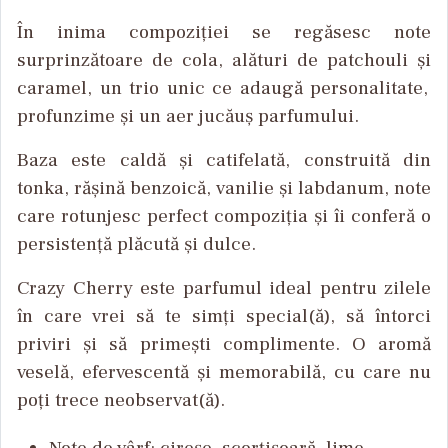
În
inima
compozi
ției
se
regăsesc
note
surprinzătoare
de cola,
alături
de patchouli
și
caramel, un trio
unic
ce
adaugă
personalitate
,
profunzime
și
un
aer
jucăuș
parfumului
.
Baza
este
caldă
și
catifelată
,
construită
din
tonka,
rășină
benzoică
,
vanilie
și
labdanum, note
care
rotunjesc
perfect
compoziția
și
îi
confer
ă
o
persistență
plăcută
și
dulce.
Crazy Cherry
este
parfumul
ideal
pentru
zilele
în
care
vrei
s
ă
te
simți
special(ă),
să
întorci
priviri
și
să
primești
complimente
. O
aromă
veselă
,
efervescentă
și
memorabilă
, cu care nu
poți
trece
neobservat
(ă).
Note de
v
ârf
:
cire
șe
,
scorțișoară
, lime