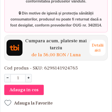
conformitatea produselor vândute.
🔒 Din motive de igienă și protecția sănătății
consumatorilor,
produsul nu poate fi returnat dacă a
fost desigilat
, conform prevederilor
OUG nr. 34/2014
.
Cumpara acum, plateste mai
Detalii
tarziu
aici
de la
56,00 RON
/ Luna
Cod produs - SKU
6298141924765
−
+
Adauga in cos
Adauga la Favorite