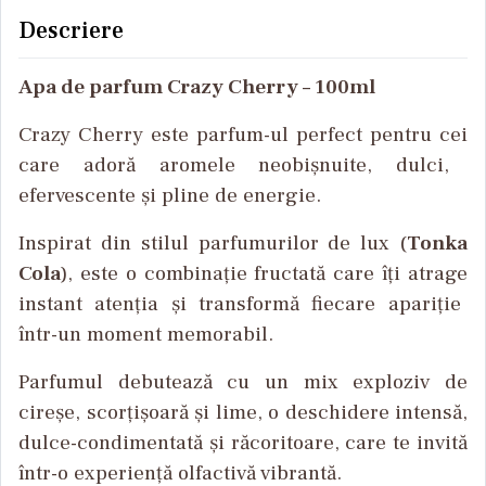
Descriere
Apa de parfum Crazy Cherry – 100ml
Crazy Cherry
este
parfum-
ul
perfect
pentru
cei
care
ador
ă
aromele
neobișnuite
,
dulci
,
efervescente
și
pline
de
energie
.
Inspirat
din
stilul
parfumurilor
de lux (
Tonka
Cola
),
este
o
combinație
fructată
care
î
ți
atrage
instant
atenția
și
transformă
fiecare
apariție
într
-un moment
memorabil
.
Parfumul
debuteaz
ă
cu un mix
exploziv
de
cireșe
,
scorțișoară
și
lime, o
deschidere
intensă
,
dulce-
condimentată
și
răcoritoare
, care
te
invită
într
-o
experien
ță
olfactivă
vibrantă
.