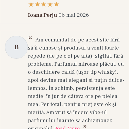
Ioana Perju
06 mai 2026
Am comandat de pe acest site fără
B
să îl cunosc și produsul a venit foarte
repede (de pe o zi pe alta), sigilat, fără
probleme. Parfumul miroase plăcut, cu
o deschidere caldă (ușor tip whisky),
apoi devine mai elegant și puțin dulce-
lemnos. În schimb, persistența este
medie, în jur de câteva ore pe pielea
mea. Per total, pentru preț este ok și
merită. Am vrut să încerc vibe-ul
parfumului înainte să achiziționez
originalul.
Read More