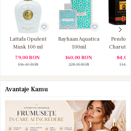
Lattafa Opulent
Rayhaan Aquatica
Pendora
Musk 100 ml
100ml
Charuto 
Vanille
79,00
RON
160,00
RON
84,00
106,40
RON
228,00
RON
114,0
Avantaje Kamu