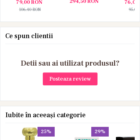
294,50
RON
79,00
RON
76,00
106,40
RON
95,00
Ce spun clientii
Detii sau ai utilizat produsul?
Posteaza review
Iubite în aceeași categorie
25%
29%