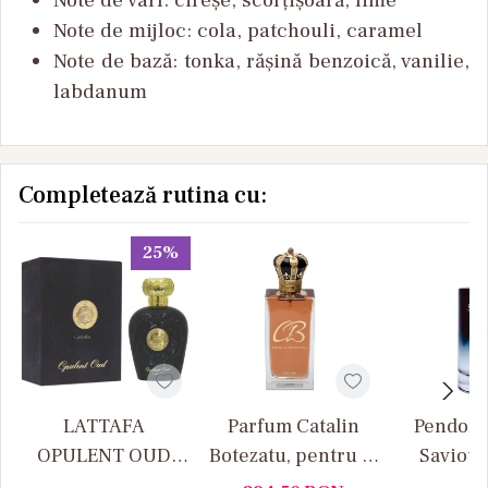
Note de
mijloc
: cola, patchouli, caramel
Note de
bază
: tonka,
rășină
benzoică
,
vanilie
,
labdanum
Completează rutina cu:
25%
LATTAFA
Parfum Catalin
Pendora
OPULENT OUD
Botezatu, pentru El
Saviour
100ML
- 100ml