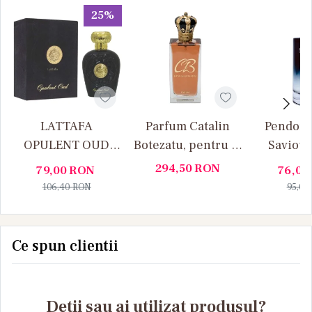
25%
LATTAFA
Parfum Catalin
Pendora
OPULENT OUD
Botezatu, pentru El
Saviour
100ML
- 100ml
294,50
RON
79,00
RON
76,00
106,40
RON
95,00
Ce spun clientii
Detii sau ai utilizat produsul?