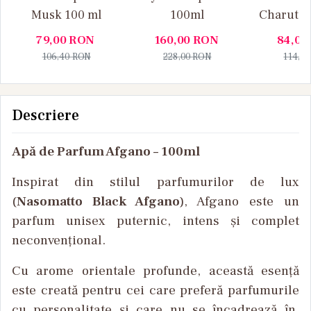
Musk 100 ml
100ml
Charuto 
Vanille
79,00
RON
160,00
RON
84,00
106,40
RON
228,00
RON
114,0
Descriere
Apă de Parfum Afgano – 100ml
Inspirat
din
stilul
parfumurilor
de lux
(
Nasomatto Black Afgano
),
Afgano
este
un
parfum unisex
puternic
,
intens
și
complet
neconvențional
.
Cu
arome
orientale
profunde
,
această
esență
este
creată
pentru
cei
care
preferă
parfumurile
cu
personalitate
și
care nu se
încadreaz
ă
în