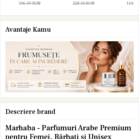
106,40
RON
228,00
RON
114,0
Avantaje Kamu
Descriere brand
Marhaba – Parfumuri Arabe Premium
pentru Femei, Bărbați și Unisex