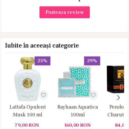
Posteaza review
Iubite în aceeași categorie
25%
29%
Lattafa Opulent
Rayhaan Aquatica
Pendora
Musk 100 ml
100ml
Charuto 
Vanille
79,00
RON
160,00
RON
84,00