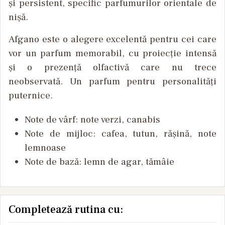
și
persistent, specific
parfumurilor
orientale
de
nișă
.
Afgano
este
o
alegere
excelentă
pentru
cei
care
vor
un parfum
memorabil
, cu
proiecție
intensă
și
o
prezență
olfactivă
care nu
trece
neobservată
. Un parfum
pentru
personalități
puternice
.
Note de
v
ârf
: note
verzi
,
canabis
Note de
mijloc
:
cafea
,
tutun
,
r
ășină
, note
lemnoase
Note de
bază
:
lemn
de agar,
tăm
âie
Completează rutina cu: