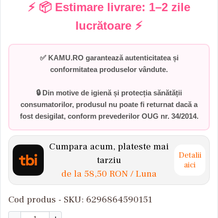
⚡ 📦 Estimare livrare:
1–2 zile
lucrătoare
⚡
✅
KAMU.RO garantează autenticitatea și
conformitatea produselor vândute.
🔒 Din motive de igienă și protecția sănătății
consumatorilor,
produsul nu poate fi returnat dacă a
fost desigilat
, conform prevederilor
OUG nr. 34/2014
.
Cumpara acum, plateste mai
Detalii
tarziu
aici
de la
58,50 RON
/ Luna
Cod produs - SKU
6296864590151