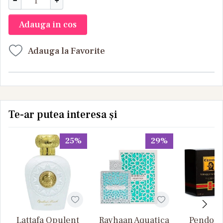
−
+
Adauga in cos
Adauga la Favorite
Te-ar putea interesa și
25%
29%
Lattafa Opulent
Rayhaan Aquatica
Pendora