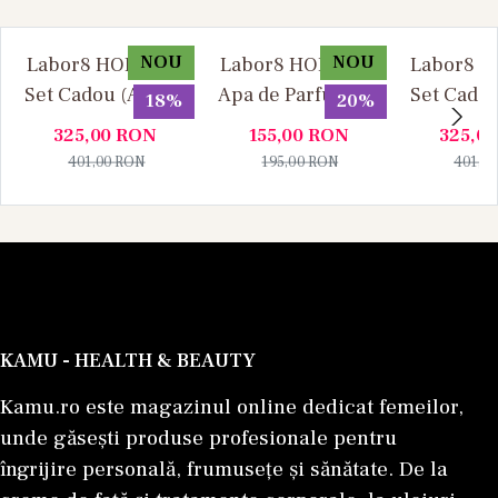
NOU
NOU
Labor8 HOD 881 -
Labor8 HOD 881 -
Labor8 BI
Set Cadou (Apa de
Apa de Parfum, 30
Set Cadou
18%
20%
Parfum 100 ml +
ml, Unisex
Parfum 1
325,00
RON
155,00
RON
325,0
Apa de Parfum 10
Apa de P
401,00
RON
195,00
RON
401,0
ml), Unisex
ml), U
KAMU - HEALTH & BEAUTY
Kamu.ro este magazinul online dedicat femeilor,
unde găsești produse profesionale pentru
îngrijire personală, frumusețe și sănătate. De la