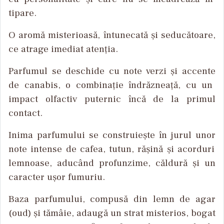
tipare
.
O
arom
ă
misterioasă
,
întunecat
ă
și
seducătoare
,
ce
atrage
imediat
atenția
.
Parfumul
se
deschide
cu note
verzi
și
accente
de
canabis
, o
combinație
îndr
ăzneață
, cu un
impact
olfactiv
puternic
înc
ă
de la
primul
contact.
Inima
parfumului
se
construiește
în
jurul
unor
note intense de
cafea
,
tutun
,
r
ășină
și
acorduri
lemnoase
,
aduc
ând
profunzime
,
c
ăldură
și
un
caracter
ușor
fumuriu
.
Baza
parfumului
,
compusă
din
lemn
de agar
(oud)
și
tăm
âie
,
adaug
ă
un
strat
misterios
,
bogat