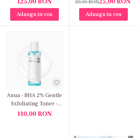
125,00
RON
25,00
RON
30,00
RON
neted, luminos și sănătos.
efect hidratant și
calmantă și hidratantă
Adauga in cos
Adauga in cos
reparator
cu colagen
Anua - BHA 2% Gentle
Exfoliating Toner -
Tonic exfoliant blând
110,00
RON
cu acid salicilic pentru
pori curați și ten
uniform