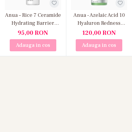
Anua – Rice 7 Ceramide
Anua - Azelaic Acid 10
Hydrating Barrier
Hyaluron Redness
Serum – Ser facial
Soothing Serum - Ser
95,00
RON
120,00
RON
iluminator și reparator
calmant cu 10% acid
Adauga in cos
Adauga in cos
cu orez și ceramide
azelaic și pantenol