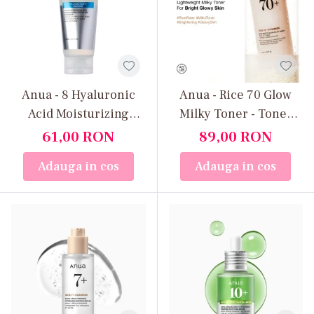
Anua - 8 Hyaluronic
Anua - Rice 70 Glow
Acid Moisturizing
Milky Toner - Toner
Gentle Gel Cleanser -
facial hidratant din
61,00
RON
89,00
RON
Gel facial hidratant cu
orez iluminator și
Adauga in cos
Adauga in cos
acid hialuronic, 150 ml
hidratant