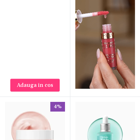
pentru hidratare profundă și HA cu greutate
moleculară mare pentru a sigila umezeala
la suprafață.
Plumping (Umplere):
Prin atragerea apei în
piele, Acidul Hialuronic reduce vizibilitatea
liniilor fine și a ridurilor cauzate de
deshidratare.
Repararea Barierei:
Hidratarea optimă ajută
la funcționarea corectă a barierei pielii,
reducând sensibilitatea și iritațiile.
Adauga in cos
Potențierea Efectelor:
Produsele coreene
folosesc HA pentru a crea o bază hidratată
care permite absorbția optimă a altor
4%
ingrediente vedetă
(precum Niacinamide
sau Centella Asiatica).
Integrarea Acidului Hialuronic în rutina ta