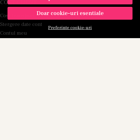
CONT CLIENT
Doar cookie-uri esentiale
Cost Transport
Stergere date cont
Preferinte cookie-uri
Contul meu
Inregistrare
Istoric comenzi
Produse favorite
Metode de plata
Transport si retururi
Blog
Branduri
PROGRAM DE AFILIERE
ABONEAZA-TE LA NEWSLETTER
Fii la curent cu toate promotiile si produsele noi din shop!