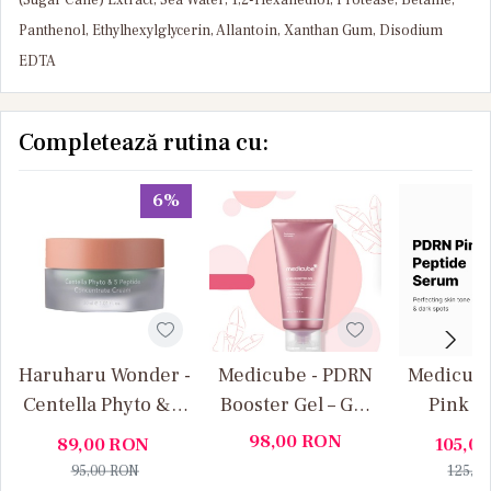
Panthenol, Ethylhexylglycerin, Allantoin, Xanthan Gum, Disodium
EDTA
Completează rutina cu:
6%
Haruharu Wonder -
Medicube - PDRN
Medicube
Centella Phyto & 5
Booster Gel – Gel
Pink P
Peptide
facial cu efect de
Serum - S
98,00
RON
89,00
RON
105,0
Concentrate
fermitate,
de Fermit
95,00
RON
125,0