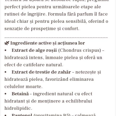
perfect pielea pentru următoarele etape ale
rutinei de îngrijire. Formula fără parfum îl face
ideal chiar și pentru pielea sensibilă, oferind o
senzație de prospețime și confort.
________________________________________
🌿 Ingrediente active și acțiunea lor
•
Extract de alge roșii
(Chondrus crispus) –
hidratează intens, înmoaie pielea și oferă un
efect de catifelare natural.
•
Extract de trestie de zahăr
– netezește și
hidratează pielea, favorizând eliminarea
celulelor moarte.
•
Betaină
– ingredient natural cu efect
hidratant și de menținere a echilibrului
hidrolipidic.
•
Pantenol
(provitamina B5) – calmează