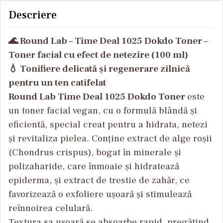
de curatare - 150
m
Descriere
ml
🌊 Round Lab – Time Deal 1025 Dokdo Toner –
Toner facial cu efect de netezire (100 ml)
💧 Tonifiere delicată și regenerare zilnică
pentru un ten catifelat
Round Lab Time Deal 1025 Dokdo Toner
este
un toner facial vegan, cu o formulă blândă și
eficientă, special creat pentru a hidrata, netezi
și revitaliza pielea. Conține extract de alge roșii
(Chondrus crispus), bogat în minerale și
polizaharide, care înmoaie și hidratează
epiderma, și extract de trestie de zahăr, ce
favorizează o exfoliere ușoară și stimulează
reînnoirea celulară.
Textura sa ușoară se absoarbe rapid, pregătind