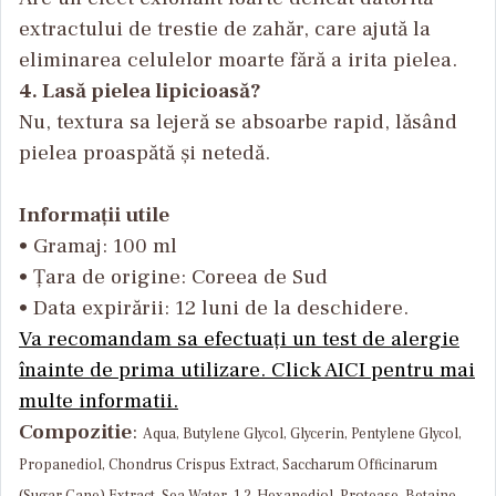
extractului de trestie de zahăr, care ajută la
eliminarea celulelor moarte fără a irita pielea.
4. Lasă pielea lipicioasă?
Nu, textura sa lejeră se absoarbe rapid, lăsând
pielea proaspătă și netedă.
Informații utile
• Gramaj: 100 ml
• Țara de origine: Coreea de Sud
• Data expirării: 12 luni de la deschidere.
Va recomandam sa efectuați un test de alergie
înainte de prima utilizare. Click AICI pentru mai
multe informatii.
Compozitie
:
Aqua, Butylene Glycol, Glycerin, Pentylene Glycol,
Propanediol, Chondrus Crispus Extract, Saccharum Officinarum
(Sugar Cane) Extract, Sea Water, 1,2-Hexanediol, Protease, Betaine,