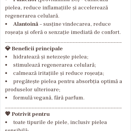
pielea, reduce inflamațiile și accelerează
regenerarea celulară.
•
Alantoină
– susține vindecarea, reduce
roșeața și oferă o senzație imediată de confort.
________________________________________
💎 Beneficii principale
• hidratează și netezește pielea;
• stimulează regenerarea celulară;
• calmează iritațiile și reduce roșeața;
• pregătește pielea pentru absorbția optimă a
produselor ulterioare;
• formulă vegană, fără parfum.
________________________________________
💖 Potrivit pentru
• toate tipurile de piele, inclusiv pielea
sensibilă;