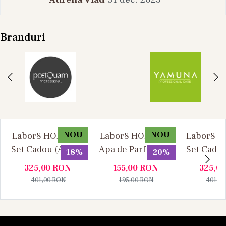
Branduri
NOU
NOU
Labor8 HOD 881 -
Labor8 HOD 881 -
Labor8 BI
Set Cadou (Apa de
Apa de Parfum, 30
Set Cadou
18%
20%
Parfum 100 ml +
ml, Unisex
Parfum 1
325,00
RON
155,00
RON
325,0
Apa de Parfum 10
Apa de P
401,00
RON
195,00
RON
401,0
ml), Unisex
ml), U