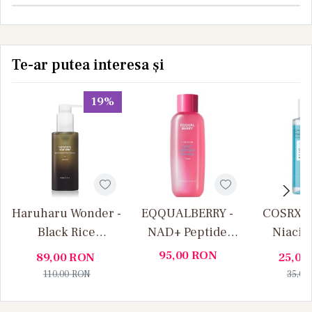
Te-ar putea interesa și
19%
Haruharu Wonder -
EQQUALBERRY -
COSRX -
Black Rice
NAD+ Peptide
Niacin
Moisture Deep
Boosting Toner -
Cleansing
95,00
RON
89,00
RON
25,00
Cleansing
Toner hidratant cu
Apa mice
110,00
RON
35,00
Cleansing Oil -
peptide, 150 ml
pH sca
Ulei demachiant
Niacinam