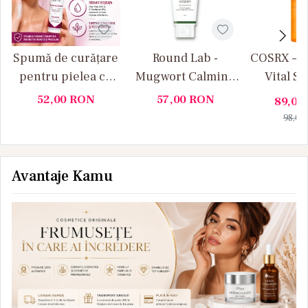
Spumă de curățare
Round Lab -
COSRX – 5
pentru pielea cu
Mugwort Calming
Vital S
rozacee Medity+
Cleanser – Gel de
Toner –
52,00
RON
57,00
RON
89,00
curățare hidratant
calma
98,00
și calmant pentru
hidratan
față
fa
Avantaje Kamu