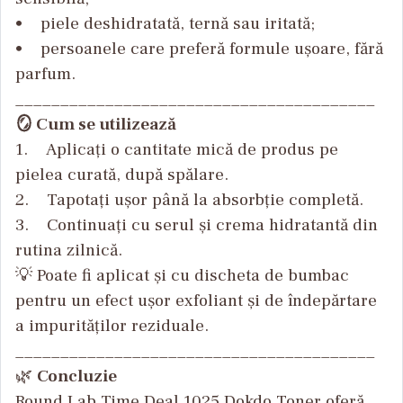
• piele deshidratată, ternă sau iritată;
• persoanele care preferă formule ușoare, fără
parfum.
________________________________________
🪞 Cum se utilizează
1. Aplicați o cantitate mică de produs pe
pielea curată, după spălare.
2. Tapotați ușor până la absorbție completă.
3. Continuați cu serul și crema hidratantă din
rutina zilnică.
💡 Poate fi aplicat și cu discheta de bumbac
pentru un efect ușor exfoliant și de îndepărtare
a impurităților reziduale.
________________________________________
🌿
Concluzie
Round Lab Time Deal 1025 Dokdo Toner oferă