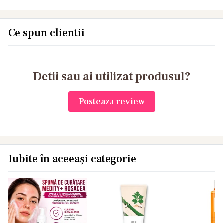
Cream - Crema
hidratare si
Age, Hidr
concentrata
regenerare
Lumino
antirid, 30 ml
profunda cu
Ce spun clientii
Peptide
Detii sau ai utilizat produsul?
Posteaza review
Iubite în aceeași categorie