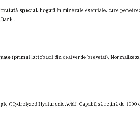
tratată special
, bogată în minerale esențiale, care penetre
 Bank.
ysate
(primul lactobacil din ceai verde brevetat). Normalizează
e (Hydrolyzed Hyaluronic Acid). Capabil să rețină de 1000 de 