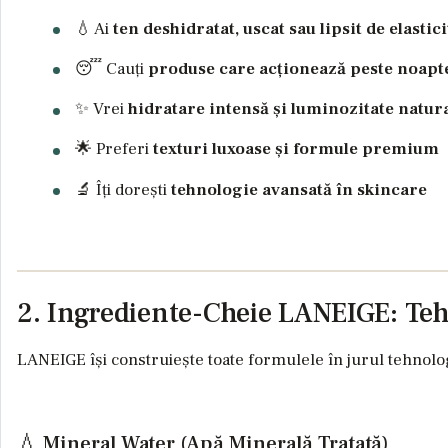
💧 Ai
ten deshidratat, uscat sau lipsit de elastici
😴 Cauți
produse care acționează peste noapt
✨ Vrei
hidratare intensă și luminozitate natur
🌟 Preferi
texturi luxoase și formule premium
🔬 Îți dorești
tehnologie avansată în skincare
2. Ingrediente-Cheie LANEIGE: Teh
LANEIGE își construiește toate formulele în jurul tehnolo
💧 Mineral Water (Apă Minerală Tratată)