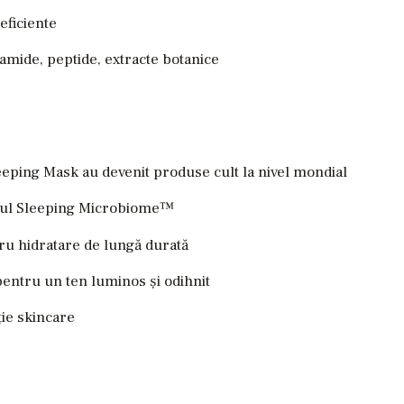
eficiente
amide, peptide, extracte botanice
eping Mask au devenit produse cult la nivel mondial
xul Sleeping Microbiome™
u hidratare de lungă durată
ntru un ten luminos și odihnit
ție skincare