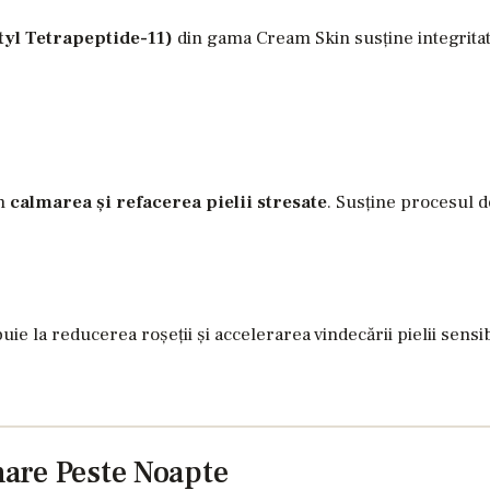
tyl Tetrapeptide-11)
din gama Cream Skin susține integritat
în
calmarea și refacerea pielii stresate
. Susține procesul d
e la reducerea roșeții și accelerarea vindecării pielii sensibi
are Peste Noapte