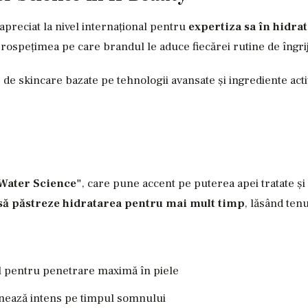
reciat la nivel internațional pentru
expertiza sa în hidrat
prospețimea pe care brandul le aduce fiecărei rutine de îngrij
de skincare bazate pe tehnologii avansate și ingrediente ac
Water Science"
, care pune accent pe puterea apei tratate și
 să păstreze hidratarea pentru mai mult timp
, lăsând tenu
al pentru penetrare maximă în piele
nează intens pe timpul somnului