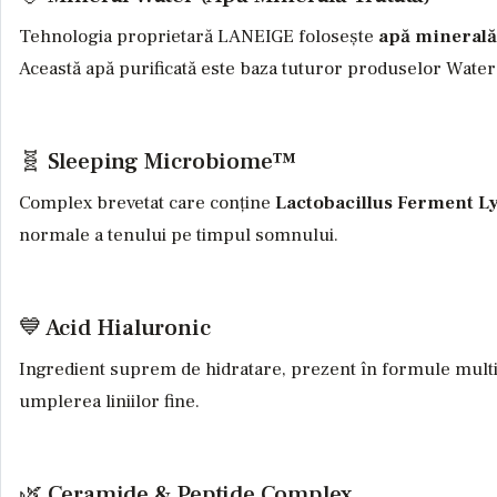
Tehnologia proprietară LANEIGE folosește
apă minerală 
Această apă purificată este baza tuturor produselor Water
🧬 Sleeping Microbiome™
Complex brevetat care conține
Lactobacillus Ferment L
normale a tenului pe timpul somnului.
💙 Acid Hialuronic
Ingredient suprem de hidratare, prezent în formule multipl
umplerea liniilor fine.
🌿 Ceramide & Peptide Complex