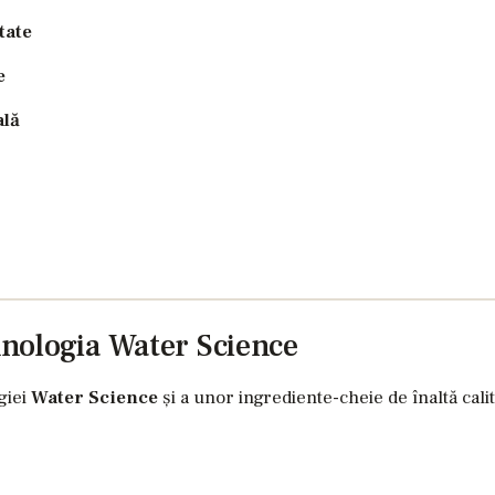
tate
e
ală
nologia Water Science
giei
Water Science
și a unor ingrediente-cheie de înaltă calita