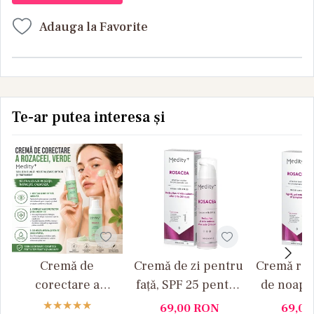
Adauga la Favorite
Te-ar putea interesa și
Cremă de
Cremă de zi pentru
Cremă rep
corectare a
față, SPF 25 pentru
de noapt
rozaceei, verde, 30
pielea cu rozacee
pielea cu
69,00
RON
69,0