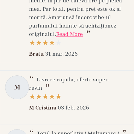
medie, în jur de câteva ore pe pielea
mea. Per total, pentru preț este ok și
merită. Am vrut să încerc vibe-ul
parfumului înainte să achiziționez
originalul.
Read More
Bratu
31 mar. 2026
Livrare rapida, oferte super.
M
revin
M Cristina
03 feb. 2026
Totul la superlativ ! Mulțumesc !