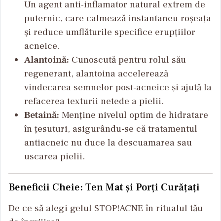
Un agent anti-inflamator natural extrem de
puternic, care calmează instantaneu roșeața
și reduce umflăturile specifice erupțiilor
acneice.
Alantoină:
Cunoscută pentru rolul său
regenerant, alantoina accelerează
vindecarea semnelor post-acneice și ajută la
refacerea texturii netede a pielii.
Betaină:
Menține nivelul optim de hidratare
în țesuturi, asigurându-se că tratamentul
antiacneic nu duce la descuamarea sau
uscarea pielii.
Beneficii Cheie: Ten Mat și Porți Curățați
De ce să alegi gelul STOP!ACNE în ritualul tău