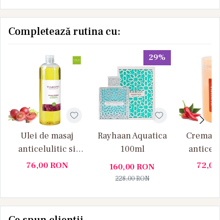
Completează rutina cu:
29%
Ulei de masaj
Rayhaan Aquatica
Crema d
anticelulitic si
100ml
anticelu
drenant Samburi
extract 
76,00
RON
72,0
160,00
RON
de struguri
IUTE (p
228,00
RON
Yamuna 1 L
Yamun