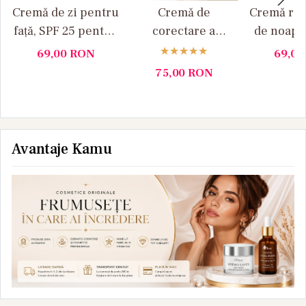
Cremă de zi pentru
Cremă de
Cremă rep
față, SPF 25 pentru
corectare a
de noapt
pielea cu rozacee
rozaceei, verde, 30
pielea cu
69,00
RON
69,0
Medity+
ml Medity+
50 ml M
75,00
RON
Avantaje Kamu