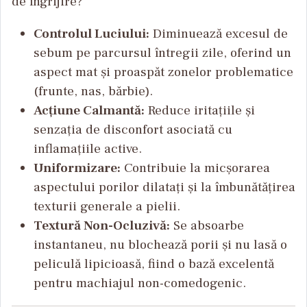
de îngrijire?
Controlul Luciului:
Diminuează excesul de
sebum pe parcursul întregii zile, oferind un
aspect mat și proaspăt zonelor problematice
(frunte, nas, bărbie).
Acțiune Calmantă:
Reduce iritațiile și
senzația de disconfort asociată cu
inflamațiile active.
Uniformizare:
Contribuie la micșorarea
aspectului porilor dilatați și la îmbunătățirea
texturii generale a pielii.
Textură Non-Ocluzivă:
Se absoarbe
instantaneu, nu blochează porii și nu lasă o
peliculă lipicioasă, fiind o bază excelentă
pentru machiajul non-comedogenic.