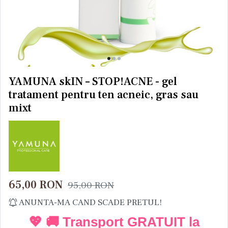
YAMUNA skIN – STOP!ACNE - gel
tratament pentru ten acneic, gras sau
mixt
65,00
RON
95,00
RON
ANUNTA-MA CAND SCADE PRETUL!
💖 🚚 Transport GRATUIT la