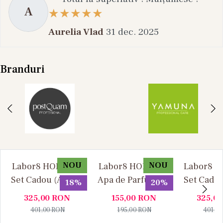
A
Aurelia Vlad
31 dec. 2025
Branduri
NOU
NOU
Labor8 HOD 881 -
Labor8 HOD 881 -
Labor8 BI
Set Cadou (Apa de
Apa de Parfum, 30
Set Cadou
18%
20%
Parfum 100 ml +
ml, Unisex
Parfum 1
325,00
RON
155,00
RON
325,0
Apa de Parfum 10
Apa de P
401,00
RON
195,00
RON
401,0
ml), Unisex
ml), U