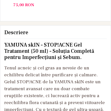
ml Medity+
Medity+
50 ml M
75,00
RON
Descriere
YAMUNA skIN – STOP!ACNE Gel
Tratament (50 ml) – Soluția Completă
pentru Imperfecțiuni și Sebum.
Tenul acneic și cel gras au nevoie de un
echilibru delicat între purificare și calmare.
Gelul STOP!ACNE de la YAMUNA skIN este un
tratament avansat care nu doar combate
erupțiile existente, ci lucrează activ pentru a
reechilibra flora cutanată și a preveni viitoarele
imperfecțiuni. Cu o textură de gel ultra-ușoară,