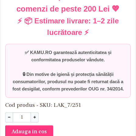
comenzi de peste
200 Lei
💖
⚡ 📦 Estimare livrare:
1–2 zile
lucrătoare
⚡
✅
KAMU.RO garantează autenticitatea și
conformitatea produselor vândute.
🔒 Din motive de igienă și protecția sănătății
consumatorilor,
produsul nu poate fi returnat dacă a
fost desigilat
, conform prevederilor
OUG nr. 34/2014
.
Cod produs - SKU
LAK_7/251
−
+
Adauga in cos