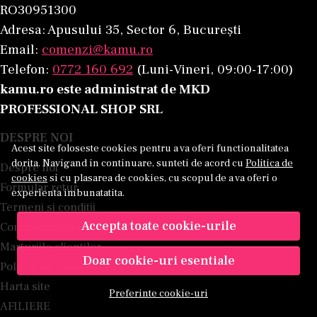
RO30951300
Adresa: Apusului 35, Sector 6, București
Email:
comenzi@kamu.ro
Telefon:
0772 160 692
(Luni-Vineri, 09:00-17:00)
kamu.ro este administrat de MKD
PROFESSIONAL SHOP SRL
DESPRE NOI
Acest site foloseste cookies pentru a va oferi functionalitatea
dorita. Navigand in continuare, sunteti de acord cu
Politica de
Despre noi
cookies
si cu plasarea de cookies, cu scopul de a va oferi o
Formular retur
experienta imbunatatita.
Termeni si conditii
Accepta toate cookie-urile
Confidentialitate
Marturiile clientilor
Doar cookie-uri esentiale
Politica de Cookies
Harta site
Preferinte cookie-uri
AFILIERE