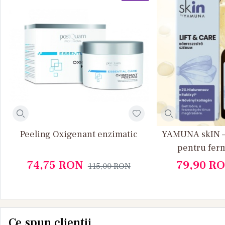
Peeling Oxigenant enzimatic
YAMUNA skIN – 
pentru ferm
hialuronic, co
74,75
RON
79,90
RO
115,00
RON
Ce spun clientii