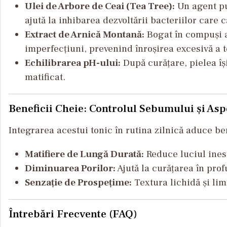
Ulei de Arbore de Ceai (Tea Tree):
Un agent pur
ajută la inhibarea dezvoltării bacteriilor care 
Extract de Arnică Montană:
Bogat în compuși an
imperfecțiuni, prevenind înroșirea excesivă a t
Echilibrarea pH-ului:
După curățare, pielea își
matificat.
Beneficii Cheie: Controlul Sebumului și Asp
Integrarea acestui tonic în rutina zilnică aduce bene
Matifiere de Lungă Durată:
Reduce luciul inest
Diminuarea Porilor:
Ajută la curățarea în prof
Senzație de Prospețime:
Textura lichidă și lim
Întrebări Frecvente (FAQ)