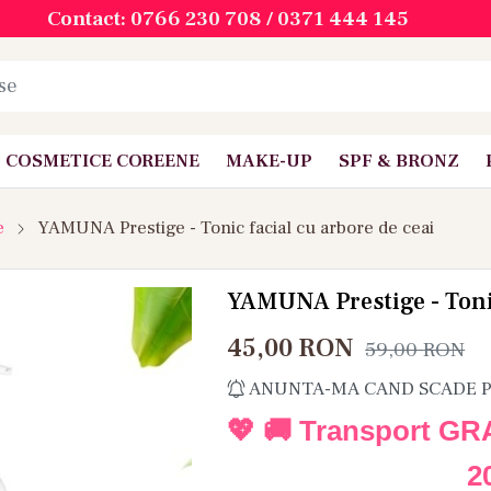
Contact: 0766 230 708 / 0371 444 145
COSMETICE COREENE
MAKE-UP
SPF & BRONZ
e
YAMUNA Prestige - Tonic facial cu arbore de ceai
YAMUNA Prestige - Tonic
45,00
RON
59,00
RON
ANUNTA-MA CAND SCADE 
💖 🚚 Transport GR
2