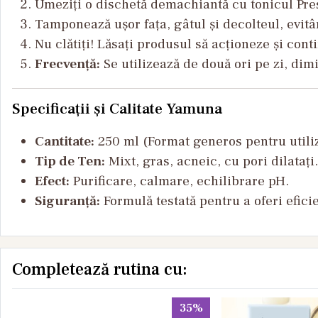
Umeziți o dischetă demachiantă cu tonicul Pre
Tamponează ușor fața, gâtul și decolteul, evitâ
Nu clătiți! Lăsați produsul să acționeze și con
Frecvență:
Se utilizează de două ori pe zi, dim
Specificații și Calitate Yamuna
Cantitate:
250 ml (Format generos pentru utiliz
Tip de Ten:
Mixt, gras, acneic, cu pori dilatați.
Efect:
Purificare, calmare, echilibrare pH.
Siguranță:
Formulă testată pentru a oferi efici
Completează rutina cu:
35%