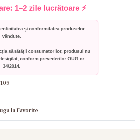
rare:
1–2 zile lucrătoare
⚡
ticitatea și conformitatea produselor
vândute.
ecția sănătății consumatorilor,
produsul nu
desigilat
, conform prevederilor
OUG nr.
34/2014
.
105
uga la Favorite