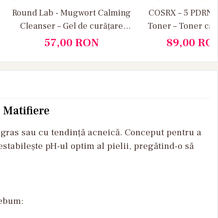
Round Lab - Mugwort Calming
COSRX – 5 PDRN B
Cleanser – Gel de curățare
Toner – Toner cal
hidratant și calmant pentru față
pentru
57,00
RON
89,00
RO
 Matifiere
, gras sau cu tendință acneică. Conceput pentru a
estabilește pH-ul optim al pielii, pregătind-o să
sebum: