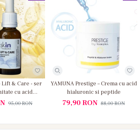
Lift & Care - ser
YAMUNA Prestige – Crema cu acid
itate cu acid
hialuronic si peptide
lagen si peptide
N
79,90
RON
95,00
RON
88,00
RON