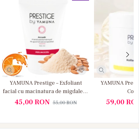
YAMUNA Prestige – Exfoliant
YAMUNA Presti
facial cu macinatura de migdale si
Cola
extract din fructe
45,00
RON
59,00
RO
55,00
RON