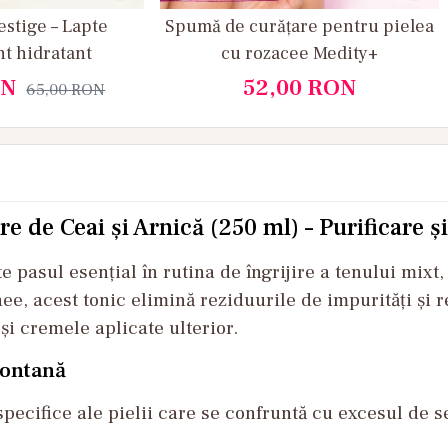
tige – Lapte
Spumă de curățare pentru pielea
t hidratant
cu rozacee Medity+
N
52,00
RON
65,00
RON
 de Ceai și Arnică (250 ml) – Purificare și
 pasul esențial în rutina de îngrijire a tenului mixt
ee, acest tonic elimină reziduurile de impurități și r
și cremele aplicate ulterior.
Montană
specifice ale pielii care se confruntă cu excesul de 