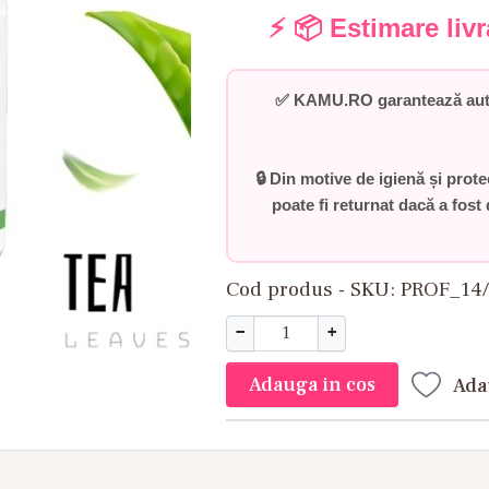
⚡ 📦 Estimare liv
✅
KAMU.RO garantează auten
🔒 Din motive de igienă și prot
poate fi returnat dacă a fost 
Cod produs - SKU
PROF_14/
−
+
Adauga in cos
Ada