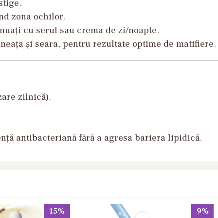
stige.
nd zona ochilor.
tinuați cu serul sau crema de zi/noapte.
ineața și seara, pentru rezultate optime de matifiere.
are zilnică).
ență antibacteriană fără a agresa bariera lipidică.
15%
9%