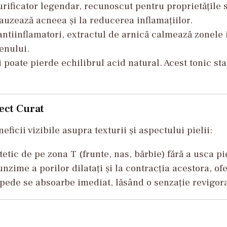
ificator legendar, recunoscut pentru proprietățile s
cauzează acneea și la reducerea inflamațiilor.
tiinflamatori, extractul de arnică calmează zonele i
enului.
 poate pierde echilibrul acid natural. Acest tonic sta
ect Curat
ficii vizibile asupra texturii și aspectului pielii:
etic de pe zona T (frunte, nas, bărbie) fără a usca pi
unzime a porilor dilatați și la contracția acestora, o
pede se absoarbe imediat, lăsând o senzație revigoran