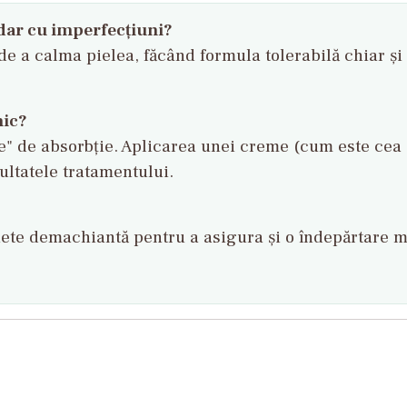
, dar cu imperfecțiuni?
de a calma pielea, făcând formula tolerabilă chiar și
nic?
ile" de absorbție. Aplicarea unei creme (cum este ce
zultatele tratamentului.
ete demachiantă pentru a asigura și o îndepărtare m