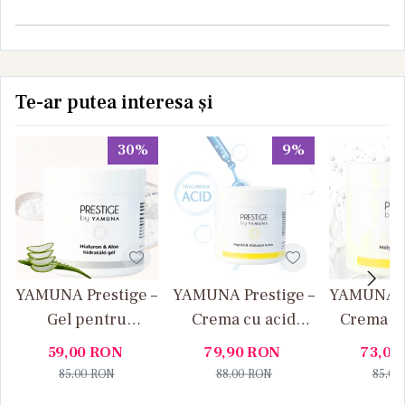
Te-ar putea interesa și
30%
9%
YAMUNA Prestige –
YAMUNA Prestige –
YAMUNA Pr
Gel pentru
Crema cu acid
Crema hi
hidratare cu acid
hialuronic si
profun
59,00
RON
79,90
RON
73,00
hialuronic si aloe
peptide
colagen 
85,00
RON
88,00
RON
85,00
vera
hyalu