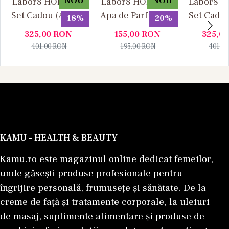
NOU
NOU
Labor8 HOD 881 -
Labor8 HOD 881 -
Labor8 BI
Set Cadou (Apa de
Apa de Parfum, 30
Set Cadou
18%
20%
Parfum 100 ml +
ml, Unisex
Parfum 1
325,00
RON
155,00
RON
325,0
Apa de Parfum 10
Apa de P
401,00
RON
195,00
RON
401,0
ml), Unisex
ml), U
KAMU - HEALTH & BEAUTY
Kamu.ro este magazinul online dedicat femeilor,
unde găsești produse profesionale pentru
îngrijire personală, frumusețe și sănătate. De la
creme de față și tratamente corporale, la uleiuri
de masaj, suplimente alimentare și produse de