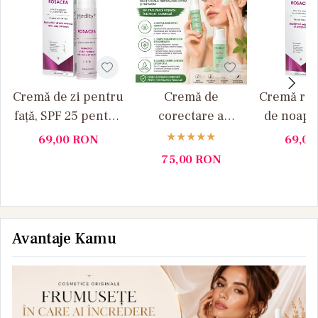
Cremă de zi pentru
Cremă de
Cremă rep
față, SPF 25 pentru
corectare a
de noapt
pielea cu rozacee
rozaceei, verde, 30
pielea cu
69,00
RON
69,0
Medity+
ml Medity+
50 ml M
75,00
RON
Avantaje Kamu