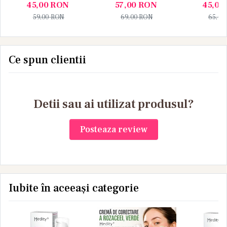
arbore de ceai
acneic cu
si pudra 
45,00
RON
57,00
RON
45,00
Niacinamida
control
59,00
RON
69,00
RON
65,00
Ce spun clientii
Detii sau ai utilizat produsul?
Posteaza review
Iubite în aceeași categorie