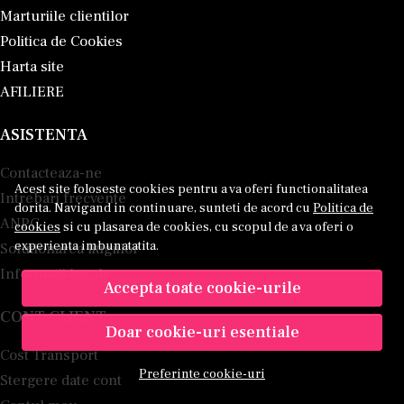
Marturiile clientilor
Politica de Cookies
Harta site
AFILIERE
ASISTENTA
Contacteaza-ne
Acest site foloseste cookies pentru a va oferi functionalitatea
Intrebari frecvente
dorita. Navigand in continuare, sunteti de acord cu
Politica de
ANPC
cookies
si cu plasarea de cookies, cu scopul de a va oferi o
experienta imbunatatita.
Solutionarea litigiilor
Informatii legale
Accepta toate cookie-urile
CONT CLIENT
Doar cookie-uri esentiale
Cost Transport
Preferinte cookie-uri
Stergere date cont