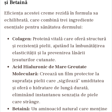
și Betaină
Eficiența acestei creme rezidă în formula sa
echilibrată, care combină trei ingrediente
esențiale pentru sănătatea dermului:
Colagen:
Proteină vitală care oferă structură
și rezistență pielii, ajutând la îmbunătățirea
elasticității și la prevenirea lăsării
țesuturilor cutanate.
Acid Hialuronic de Mare Greutate
Moleculară:
Creează un film protector la
suprafața pielii care „sigilează” umiditatea
și oferă o hidratare de lungă durată,
eliminând instantaneu senzația de piele
care strânge.
Betaină:
Un aminoacid natural care menține