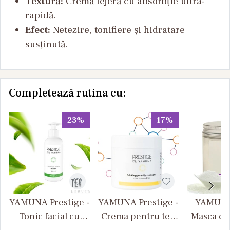
Textură:
Cremă lejeră cu absorbție ultra-
rapidă.
Efect:
Netezire, tonifiere și hidratare
susținută.
Completează rutina cu:
23%
17%
YAMUNA Prestige -
YAMUNA Prestige -
YAMUNA 
Tonic facial cu
Crema pentru ten
Masca cu