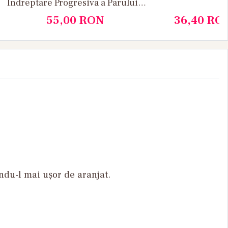
Indreptare Progresiva a Parului -
Keraterm Progressive Smoothing
55,00
RON
36,40
RO
Spray pH 1.5 - 2.0 200ml - Fanola
ndu-l mai ușor de aranjat.