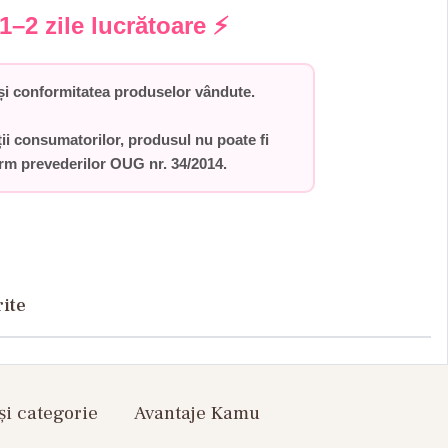
1–2 zile lucrătoare
⚡
i conformitatea produselor vândute.
ții consumatorilor,
produsul nu poate fi
orm prevederilor
OUG nr. 34/2014
.
rite
și categorie
Avantaje Kamu