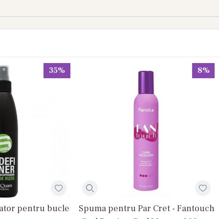
35%
8%
ixator pentru bucle
Spuma pentru Par Cret - Fantouch