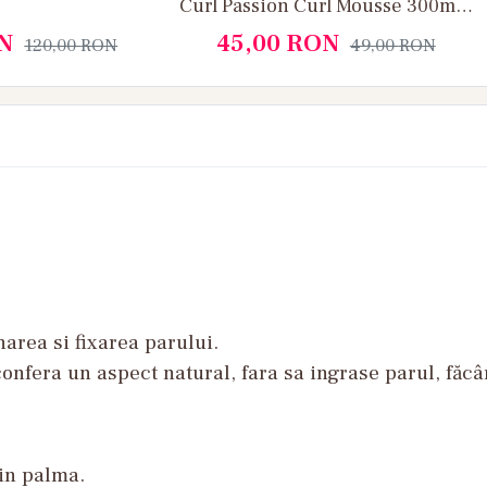
Curl Passion Curl Mousse 300ml -
Fanola
N
45,00
RON
120,00
RON
49,00
RON
area si fixarea parului.
confera un aspect natural, fara sa ingrase parul, făcâ
 in palma.