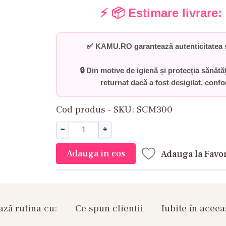
⚡ 📦 Estimare livrare:
✅
KAMU.RO garantează autenticitatea ș
🔒 Din motive de igienă și protecția sănătă
returnat dacă a fost desigilat
, conf
Cod produs - SKU
SCM300
−
+
Adauga in cos
Adauga la Favo
ză rutina cu:
Ce spun clientii
Iubite în aceea