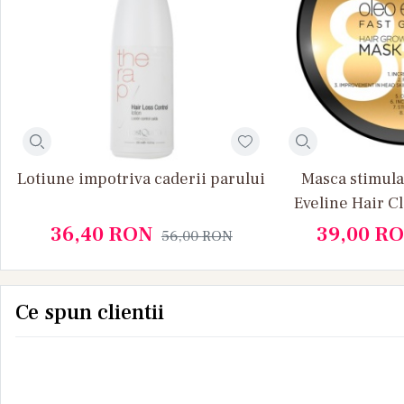
Lotiune impotriva caderii parului
Masca stimula
Eveline Hair C
Fast Gro
36,40
RON
39,00
RO
56,00
RON
Ce spun clientii