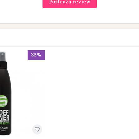
Posteaza review
35%