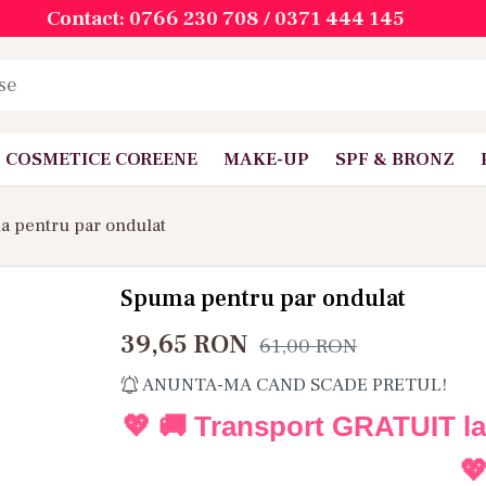
Contact: 0766 230 708 / 0371 444 145
COSMETICE COREENE
MAKE-UP
SPF & BRONZ
 pentru par ondulat
Spuma pentru par ondulat
39,65
RON
61,00
RON
ANUNTA-MA CAND SCADE PRETUL!
💖 🚚 Transport GRATUIT l
