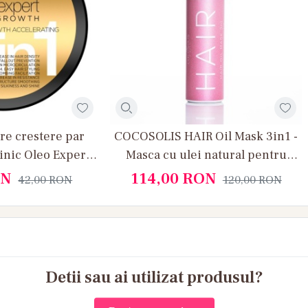
re crestere par
COCOSOLIS HAIR Oil Mask 3in1 -
linic Oleo Expert
Masca cu ulei natural pentru
wth 8 in 1
hranirea si refacerea parului
N
114,00
RON
42,00
RON
120,00
RON
Detii sau ai utilizat produsul?