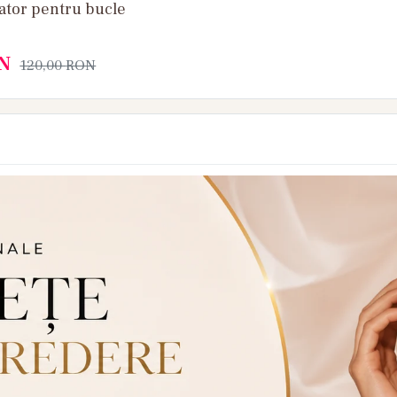
ixator pentru bucle
N
120,00
RON