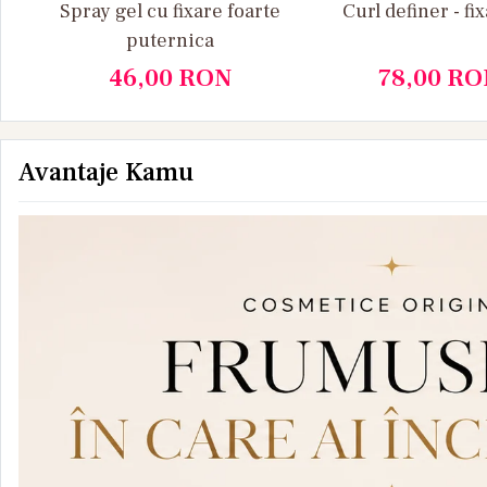
Spray gel cu fixare foarte
Curl definer - f
puternica
46,00
RON
78,00
RO
Avantaje Kamu