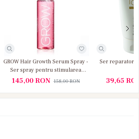
GROW Hair Growth Serum Spray -
Ser reparator s
Ser spray pentru stimularea
cresterii parului
145,00
RON
39,65
RO
158,00
RON