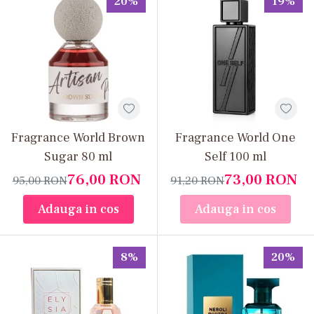
20%
19%
Fragrance World Brown
Fragrance World One
Sugar 80 ml
Self 100 ml
76,00
RON
73,00
RON
95,00
RON
91,20
RON
Adauga in cos
Adauga in cos
8%
20%