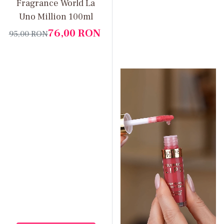
Fragrance World La
Uno Million 100ml
76,00
RON
95,00
RON