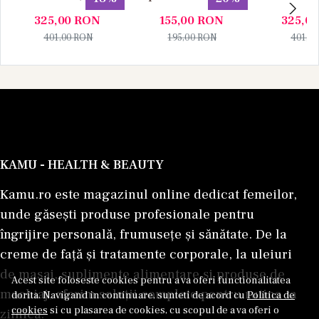
Parfum 100 ml +
ml, Unisex
Parfum 1
325,00
RON
155,00
RON
325,0
Apa de Parfum 10
Apa de P
401,00
RON
195,00
RON
401,0
ml), Unisex
ml), U
KAMU - HEALTH & BEAUTY
Kamu.ro este magazinul online dedicat femeilor,
unde găsești produse profesionale pentru
îngrijire personală, frumusețe și sănătate. De la
creme de față și tratamente corporale, la uleiuri
de masaj, suplimente alimentare și produse de
Acest site foloseste cookies pentru a va oferi functionalitatea
machiaj, oferim soluții complete pentru rutina ta
dorita. Navigand in continuare, sunteti de acord cu
Politica de
cookies
si cu plasarea de cookies, cu scopul de a va oferi o
zilnică.