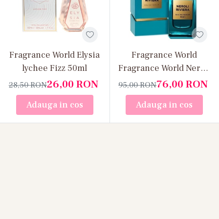
Fragrance World Elysia
Fragrance World
lychee Fizz 50ml
Fragrance World Neroli
Riviera Apă de parfum
26,00
RON
76,00
RON
28,50
RON
95,00
RON
80 ml, parfum dama
Adauga in cos
Adauga in cos