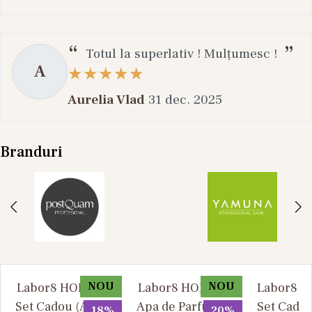
Totul la superlativ ! Mulțumesc !
A
Aurelia Vlad
31 dec. 2025
Branduri
NOU
NOU
Labor8 HOD 881 -
Labor8 HOD 881 -
Labor8 BI
Set Cadou (Apa de
Apa de Parfum, 30
Set Cadou
18%
20%