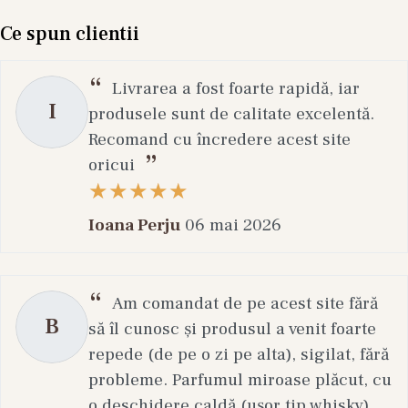
Ce spun clientii
Livrarea a fost foarte rapidă, iar
I
produsele sunt de calitate excelentă.
Recomand cu încredere acest site
oricui
Ioana Perju
06 mai 2026
Am comandat de pe acest site fără
B
să îl cunosc și produsul a venit foarte
repede (de pe o zi pe alta), sigilat, fără
probleme. Parfumul miroase plăcut, cu
o deschidere caldă (ușor tip whisky),