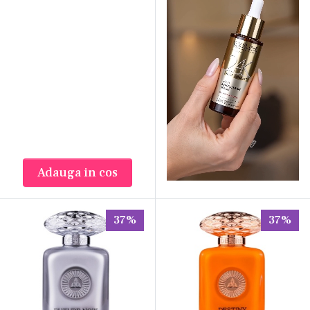
În ofertă se regăsesc branduri specializate pe
acest segment, precum Lattafa, Paris Corner,
Maison Alhambra, Ard Al Zaafaran, Zimaya,
Afnan, Armaf, Emir, Emper, Gulf Orchid, Maison
Asrar, Marhaba, Yalla, AL HARAMAIN sau Ether,
alături de linia proprie LABOR8 și de o gamă
semnată Catalin Botezatu. Multe dintre aceste
case de parfumuri sunt cunoscute pentru
Adauga in cos
interpretări proprii ale unor structuri olfactive
populare, la un raport preț-calitate diferit față
de parfumeria de nișă sau de lux clasică.
37%
37%
Tipuri de parfumuri, în funcție de
concentrație și formă
Concentrația de ulei parfumat dintr-un flacon
determină direct intensitatea și durata