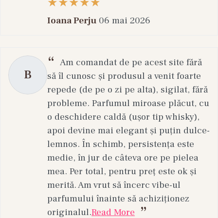
oriental?
Ioana Perju
06 mai 2026
Este o compoziție construită în jurul unor note
tradiționale precum oud, mosc, ambră sau
șofran, cu o intensitate și o persistență mai
Am comandat de pe acest site fără
ridicate față de multe parfumuri occidentale
B
să îl cunosc și produsul a venit foarte
clasice.
repede (de pe o zi pe alta), sigilat, fără
Cât timp rezistă un parfum pe piele?
probleme. Parfumul miroase plăcut, cu
o deschidere caldă (ușor tip whisky),
Durata depinde de concentrația formulei, de
apoi devine mai elegant și puțin dulce-
tipul de piele și de condițiile de mediu.
lemnos. În schimb, persistența este
Extractele și uleiurile parfumate au, de regulă,
medie, în jur de câteva ore pe pielea
cea mai lungă persistență, urmate de apele de
mea. Per total, pentru preț este ok și
parfum și, la final, de sprayurile de corp.
merită. Am vrut să încerc vibe-ul
Ce volum este recomandat pentru o primă
parfumului înainte să achiziționez
achiziție dintr-un brand nou?
originalul.
Read More