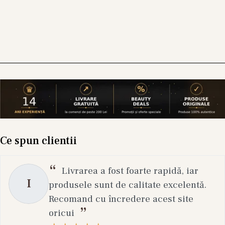
concentrat, pentru a prelungi senzația de
prospețime pe parcursul zilei.
Parfumurile pentru cameră sunt gândite
exclusiv pentru difuzare în spațiu, nu pentru
aplicare pe piele sau haine.
Întrebări frecvente
Care este diferența dintre apa de parfum și
extractul de parfum?
Ce spun clientii
Extractul de parfum conține o concentrație mai
mare de ulei parfumat decât apa de parfum,
Livrarea a fost foarte rapidă, iar
ceea ce înseamnă intensitate și persistență mai
I
produsele sunt de calitate excelentă.
mari, chiar dacă se aplică o cantitate mai mică
Recomand cu încredere acest site
pe piele.
oricui
Ce înseamnă un parfum de tip arăbesc sau