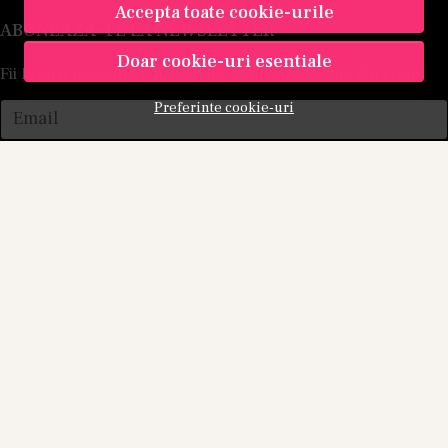
Accepta toate cookie-urile
ABONEAZA-TE LA NEWSLETTER
Doar cookie-uri esentiale
Fii la curent cu toate promotiile si produsele noi din shop!
Preferinte cookie-uri
Email
Aboneaza-te