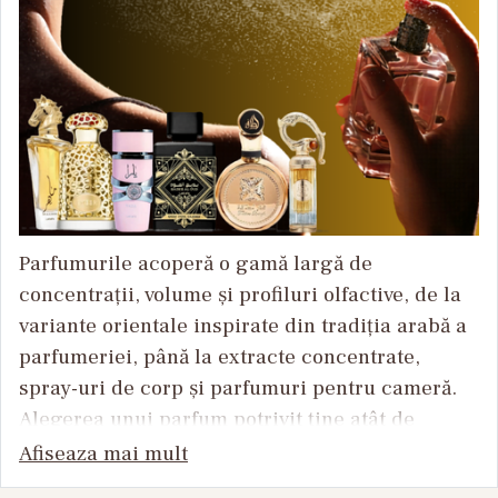
Parfumurile acoperă o gamă largă de
concentrații, volume și profiluri olfactive, de la
variante orientale inspirate din tradiția arabă a
parfumeriei, până la extracte concentrate,
spray-uri de corp și parfumuri pentru cameră.
Alegerea unui parfum potrivit ține atât de
preferința olfactivă, cât și de câțiva factori
Afiseaza mai mult
tehnici — concentrația de uleiuri parfumate,