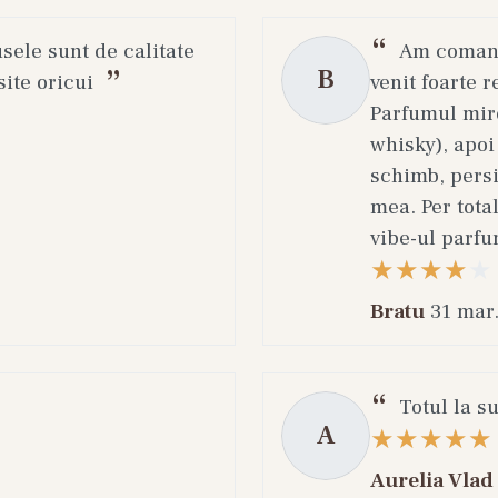
usele sunt de calitate
Am comanda
B
ite oricui
venit foarte r
Parfumul miro
whisky), apoi
schimb, persi
mea. Per total
vibe-ul parfu
Bratu
31 mar
Totul la s
A
Aurelia Vlad