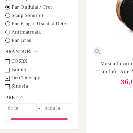
Par Ondulat / Cret
Scalp Sensibil
Par Fragil, Uscat si Deteriorat
Antimatreata
Par Gras
Par Normal
BRANDURI
Toate Tipurile de Par
COSRX
Masca Ilumina
Fanola
Trandafir, Aur 
Oro Therapy
Gold Illuminat
36,
Sinesia
Extract 300
PRET
-