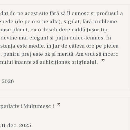
t de pe acest site fără să îl cunosc și produsul a
epede (de pe o zi pe alta), sigilat, fără probleme.
ase plăcut, cu o deschidere caldă (ușor tip
 devine mai elegant și puțin dulce-lemnos. În
stența este medie, în jur de câteva ore pe pielea
, pentru preț este ok și merită. Am vrut să încerc
mului înainte să achiziționez originalul.
. 2026
uperlativ ! Mulțumesc !
31 dec. 2025