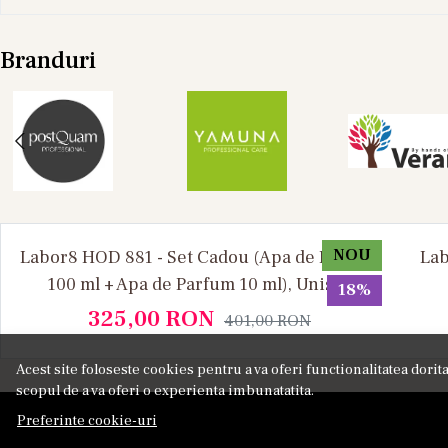
Branduri
NOU
Labor8 HOD 881 - Set Cadou (Apa de Parfum
Lab
100 ml + Apa de Parfum 10 ml), Unisex
18%
325,00
RON
401,00
RON
Acest site foloseste cookies pentru a va oferi functionalitatea dori
scopul de a va oferi o experienta imbunatatita.
Preferinte cookie-uri