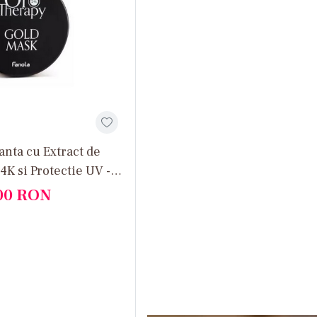
nta cu Extract de
24K si Protectie UV -
ing Mask with Rose
00
RON
ml - Oro Therapy