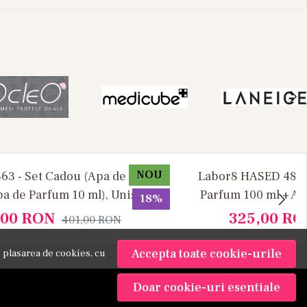
NOU
63 - Set Cadou (Apa de Parfum
Labor8 HASED 481 -
pa de Parfum 10 ml), Unisex
Parfum 100 ml + Ap
18%
Uni
,00
RON
325,00
RO
401,00
RON
Accepta toate cookie-urile
 plasarea de cookies, cu
Doar cookie-uri esentiale