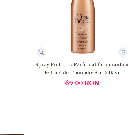
Spray Protectiv Parfumat Iluminant cu
Extract de Trandafir, Aur 24K si
Protectie UV - Gold Mist Scented
69,00
RON
Protective Spray 100ml - Oro Therapy