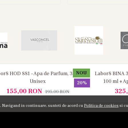
NOU
or8 HOD 881 - Apa de Parfum, 30 ml,
Labor8 BINA 3
Unisex
100 ml + A
20%
155,00
RON
325
195,00
RON
ta. Navigand in continuare, sunteti de acord cu
Politica de cookies
si cu