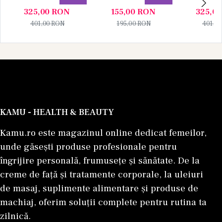
Parfum 100 ml +
ml, Unisex
Parfum 1
325,00
RON
155,00
RON
325,0
Apa de Parfum 10
Apa de P
401,00
RON
195,00
RON
401,0
ml), Unisex
ml), U
KAMU - HEALTH & BEAUTY
Kamu.ro este magazinul online dedicat femeilor,
unde găsești produse profesionale pentru
îngrijire personală, frumusețe și sănătate. De la
creme de față și tratamente corporale, la uleiuri
de masaj, suplimente alimentare și produse de
machiaj, oferim soluții complete pentru rutina ta
zilnică.