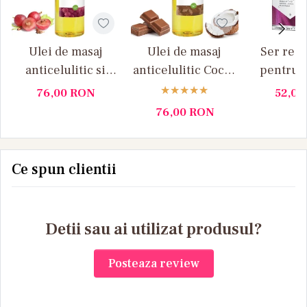
Ulei de masaj
Ulei de masaj
Ser reg
anticelulitic si
anticelulitic Cocos
pentru t
drenant Samburi
si Ciocolata
rozacee 
76,00
RON
52,0
de struguri
Yamuna 1L
76,00
RON
Yamuna 1 L
Ce spun clientii
Detii sau ai utilizat produsul?
Posteaza review