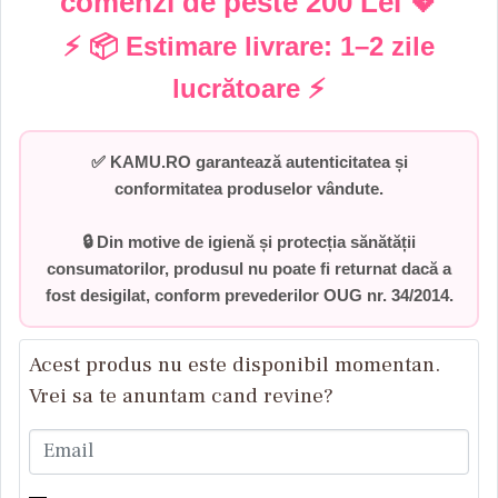
comenzi de peste
200 Lei
💖
⚡ 📦 Estimare livrare:
1–2 zile
lucrătoare
⚡
✅
KAMU.RO garantează autenticitatea și
conformitatea produselor vândute.
🔒 Din motive de igienă și protecția sănătății
consumatorilor,
produsul nu poate fi returnat dacă a
fost desigilat
, conform prevederilor
OUG nr. 34/2014
.
Acest produs nu este disponibil momentan.
Vrei sa te anuntam cand revine?
Email