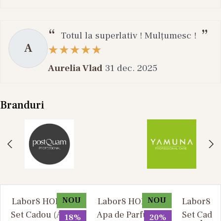
Totul la superlativ ! Mulțumesc !
A
Aurelia Vlad
31 dec. 2025
Branduri
NOU
NOU
Labor8 HOD 881 -
Labor8 HOD 881 -
Labor8 BI
Set Cadou (Apa de
Apa de Parfum, 30
Set Cadou
18%
20%