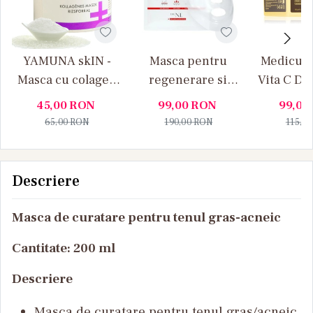
YAMUNA skIN -
Masca pentru
Medicube
Masca cu colagen
regenerare si
Vita C Da
si pudra de orez,
fermitate Bio-Cell
Brighteni
45,00
RON
99,00
RON
99,00
control sebum
Mask Doctor NL -
Masti f
65,00
RON
190,00
RON
115,0
cutie 5 bucati
pen
luminozi
b
Descriere
Masca de curatare pentru tenul gras-acneic
Cantitate: 200 ml
Descriere
Masca de curatare pentru tenul gras/acneic