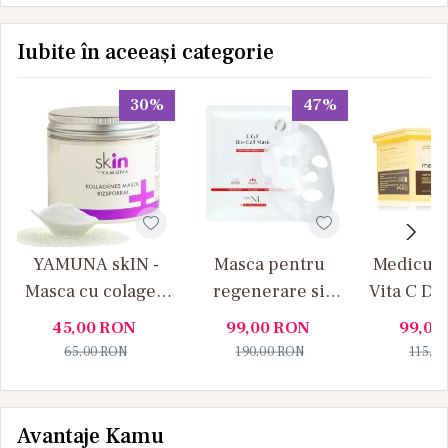
Iubite în aceeași categorie
30%
47%
YAMUNA skIN -
Masca pentru
Medicube
Masca cu colagen
regenerare si
Vita C Da
si pudra de orez,
fermitate Bio-Cell
Brighteni
45,00
RON
99,00
RON
99,00
control sebum
Mask Doctor NL -
Masti f
65,00
RON
190,00
RON
115,0
cutie 5 bucati
pen
luminozi
b
Avantaje Kamu