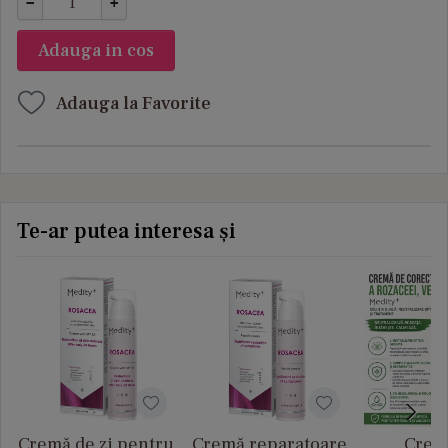
−
+
Adauga in cos
Adauga la Favorite
Te-ar putea interesa și
Cremă de zi pentru
Cremă reparatoare
Crem