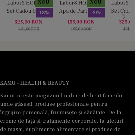
NOU
NOU
Labor8 HOD 881 -
Labor8 HOD 881 -
Labor8 BI
Set Cadou (Apa de
Apa de Parfum, 30
Set Cadou
18%
20%
Parfum 100 ml +
ml, Unisex
Parfum 1
325,00
RON
155,00
RON
325,0
Apa de Parfum 10
Apa de P
401,00
RON
195,00
RON
401,0
ml), Unisex
ml), U
KAMU - HEALTH & BEAUTY
Kamu.ro este magazinul online dedicat femeilor,
unde găsești produse profesionale pentru
îngrijire personală, frumusețe și sănătate. De la
creme de față și tratamente corporale, la uleiuri
de masaj, suplimente alimentare și produse de