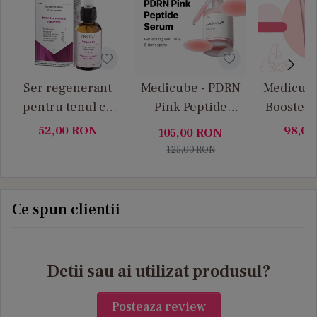
Ser regenerant
Medicube - PDRN
Medicube
pentru tenul cu
Pink Peptide
Booster G
rozacee Medity+
Serum - Ser facial
facial cu
52,00
RON
98,0
105,00
RON
de Fermitate Anti
fermi
125,00
RON
Age, Hidratare si
hidrat
Luminozitate
regen
profun
Ce spun clientii
Pept
Detii sau ai utilizat produsul?
Posteaza review