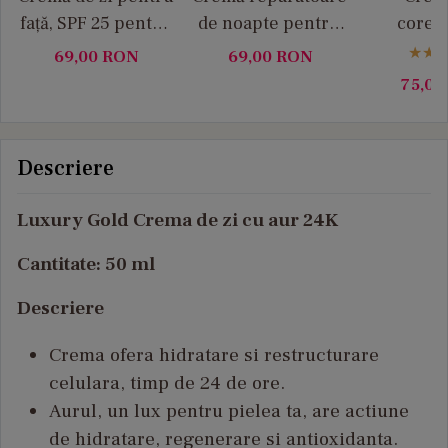
față, SPF 25 pentru
de noapte pentru
corect
pielea cu rozacee
pielea cu rozacee,
rozaceei, 
69,00
RON
69,00
RON
Medity+
50 ml Medity+
ml Me
75,0
Descriere
Luxury Gold Crema de zi cu aur 24K
Cantitate: 50 ml
Descriere
Crema ofera hidratare si restructurare
celulara, timp de 24 de ore.
Aurul, un lux pentru pielea ta, are actiune
de hidratare, regenerare si antioxidanta.