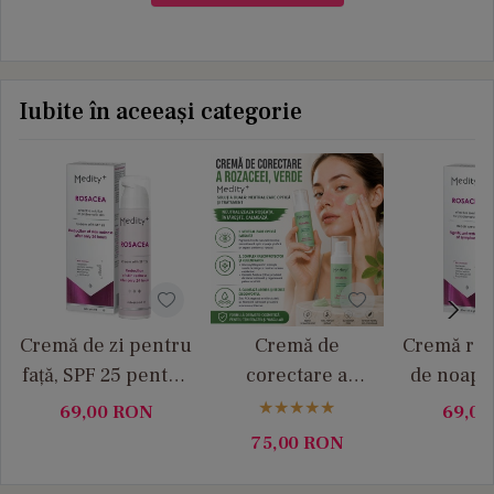
Iubite în aceeași categorie
Cremă de zi pentru
Cremă de
Cremă rep
față, SPF 25 pentru
corectare a
de noapt
pielea cu rozacee
rozaceei, verde, 30
pielea cu
69,00
RON
69,0
Medity+
ml Medity+
50 ml M
75,00
RON