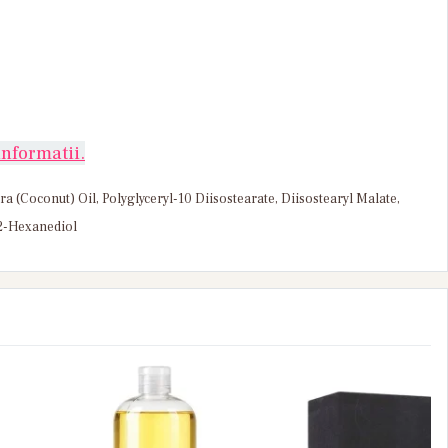
nformatii.
a (Coconut) Oil, Polyglyceryl-10 Diisostearate, Diisostearyl Malate,
,2-Hexanediol