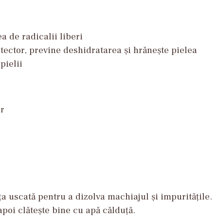
ea
de
radicalii
liberi
tector,
previne
deshidratarea
și
hrănește
pielea
pielii
or
ța
uscată
pentru
a
dizolva
machiajul
și
impuritățile
.
apoi
clătește
bine cu
apă
călduță
.