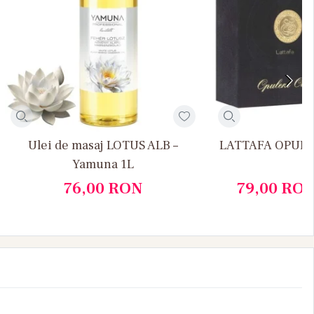
Ulei de masaj LOTUS ALB –
LATTAFA OPULE
Yamuna 1L
76,00
RON
79,00
RO