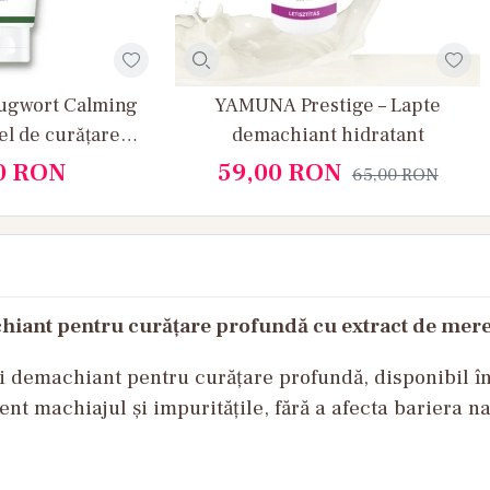
ugwort Calming
YAMUNA Prestige – Lapte
el de curățare
demachiant hidratant
lmant pentru față
0
RON
59,00
RON
65,00
RON
achiant pentru curățare profundă cu extract de mer
i
demachiant
pentru
curățare
profundă
,
disponibil
î
ient
machiajul
și
impuritățile
,
fără
a
afecta
bariera
na