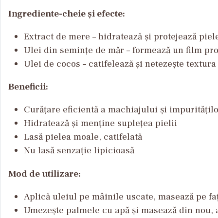
Ingrediente-cheie și efecte:
Extract de mere
–
hidrateaz
ă
și
protejează
piel
Ulei
din
semințe
de
măr
–
formeaz
ă
un film pro
Ulei
de
cocos
–
catifeleaz
ă
și
netezește
textura
Beneficii:
Curățare
eficientă
a
machiajului
și
impuritățil
Hidratează
și
menține
suplețea
pielii
Lasă
pielea
moale
,
catifelată
Nu
lasă
senzație
lipicioasă
Mod de utilizare:
Aplică
uleiul
pe
m
âinile
uscate
,
maseaz
ă
pe
fa
Umezește
palmele
cu
apă
și
masează
din
nou
,