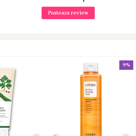
Posteaza review
9%