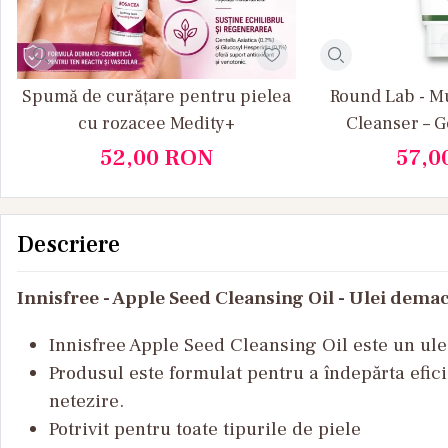
Spumă de curățare pentru pielea
Round Lab - M
cu rozacee Medity+
Cleanser – G
hidratant și ca
52,00
RON
57,0
Descriere
Innisfree - Apple Seed Cleansing Oil - Ulei dem
Innisfree Apple Seed Cleansing Oil
este
un
ule
Produsul
este
formulat
pentru
a
îndep
ărta
efic
netezire
.
Potrivit
pentru
toate
tipurile
de
piele