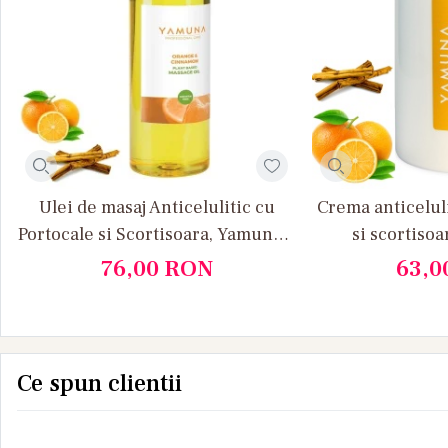
Ulei de masaj Anticelulitic cu
Crema anticelul
Portocale si Scortisoara, Yamuna 1
si scortiso
L
76,00
RON
63,0
Ce spun clientii