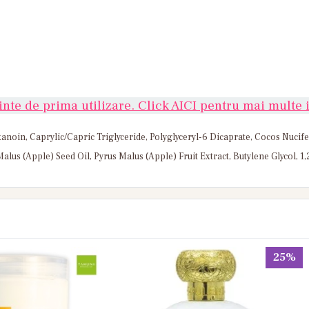
nte de prima utilizare. Click AICI pentru mai multe i
anoin, Caprylic/Capric Triglyceride, Polyglyceryl-6 Dicaprate, Cocos Nucifer
lus (Apple) Seed Oil, Pyrus Malus (Apple) Fruit Extract, Butylene Glycol, 1
25%