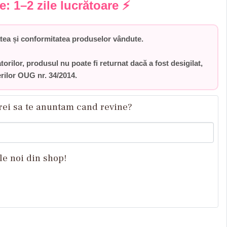
re:
1–2 zile lucrătoare
⚡
ea și conformitatea produselor vândute.
torilor,
produsul nu poate fi returnat dacă a fost desigilat
,
rilor
OUG nr. 34/2014
.
rei sa te anuntam cand revine?
le noi din shop!