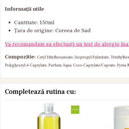
Informații utile
Cantitate
:
150ml
Țara
de
origine
:
Coreea
de Sud
Va recomandam sa efectuați un test de alergie înai
Compozitie
:
Cetyl Ethylhexanoate, Isopropyl Palmitate, Triethylhex
Polyglyceryl-6 Caprylate, Parfum, Aqua, Coco-Caprylate/Caprate, Pyrus Ma
Completează rutina cu: