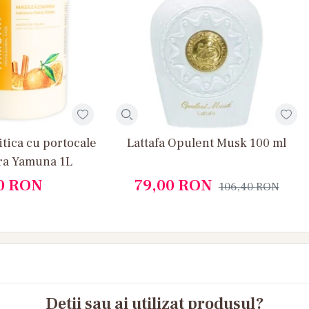
itica cu portocale
Lattafa Opulent Musk 100 ml
ara Yamuna 1L
0
RON
79,00
RON
106,40
RON
Detii sau ai utilizat produsul?