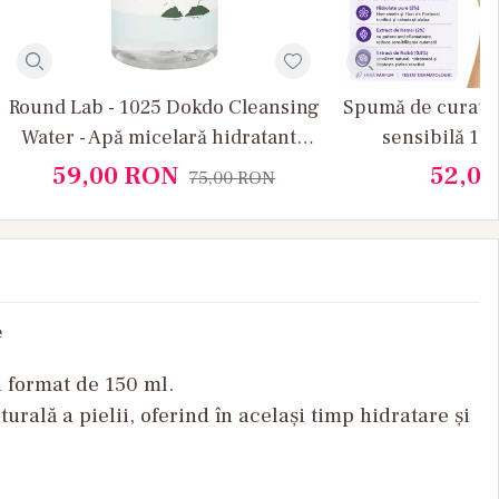
Round Lab - 1025 Dokdo Cleansing
Spumă de curatar
Water - Apă micelară hidratantă
sensibilă 15
400 ml
59,00
RON
52,0
75,00
RON
e
n
format de 150 ml.
turală
a
pielii
,
oferind
în
acela
și
timp
hidratare
și